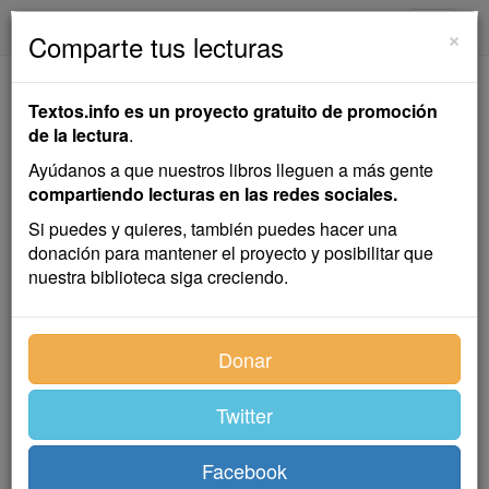
textos.info
Navega
×
Comparte tus lecturas
Decálogo para
Textos.info es un proyecto gratuito de promoción
Empezar a Escribir
de la lectura
.
Hoy
Ayúdanos a que nuestros libros lleguen a más gente
compartiendo lecturas en las redes sociales.
Una guía fácil y práctica para adquirir el hábito de la
Si puedes y quieres, también puedes hacer una
escritura
donación para mantener el proyecto y posibilitar que
nuestra biblioteca siga creciendo.
Eduardo Robsy
Donar
Decálogo
,
Manual
,
Escritura
Twitter
Índice
Facebook