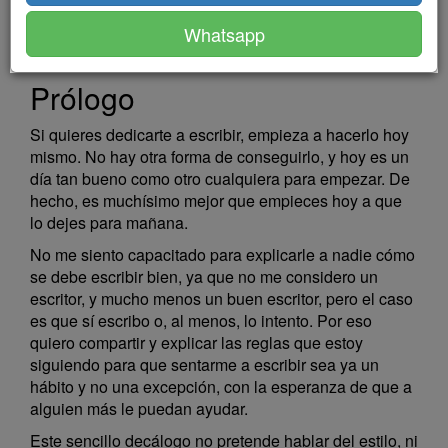
Whatsapp
Prólogo
Si quieres dedicarte a escribir, empieza a hacerlo hoy
mismo. No hay otra forma de conseguirlo, y hoy es un
día tan bueno como otro cualquiera para empezar. De
hecho, es muchísimo mejor que empieces hoy a que
lo dejes para mañana.
No me siento capacitado para explicarle a nadie cómo
se debe escribir bien, ya que no me considero un
escritor, y mucho menos un buen escritor, pero el caso
es que sí escribo o, al menos, lo intento. Por eso
quiero compartir y explicar las reglas que estoy
siguiendo para que sentarme a escribir sea ya un
hábito y no una excepción, con la esperanza de que a
alguien más le puedan ayudar.
Este sencillo decálogo no pretende hablar del estilo, ni