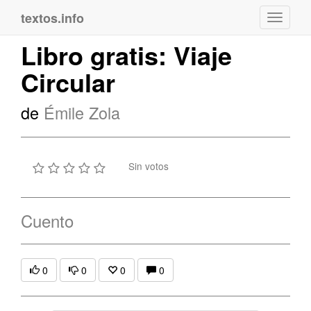
textos.info
Navega
Libro gratis: Viaje
Circular
de
Émile Zola
Sin votos
Cuento
0
0
0
0