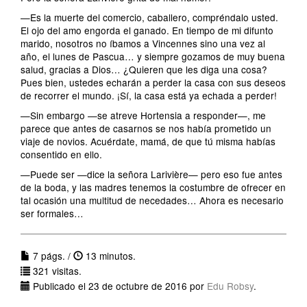
—Es la muerte del comercio, caballero, compréndalo usted.
El ojo del amo engorda el ganado. En tiempo de mi difunto
marido, nosotros no íbamos a Vincennes sino una vez al
año, el lunes de Pascua… y siempre gozamos de muy buena
salud, gracias a Dios… ¿Quieren que les diga una cosa?
Pues bien, ustedes echarán a perder la casa con sus deseos
de recorrer el mundo. ¡Sí, la casa está ya echada a perder!
—Sin embargo —se atreve Hortensia a responder—, me
parece que antes de casarnos se nos había prometido un
viaje de novios. Acuérdate, mamá, de que tú misma habías
consentido en ello.
—Puede ser —dice la señora Larivière— pero eso fue antes
de la boda, y las madres tenemos la costumbre de ofrecer en
tal ocasión una multitud de necedades… Ahora es necesario
ser formales…
7 págs. /
13 minutos.
321 visitas.
Publicado el 23 de octubre de 2016 por
Edu Robsy
.