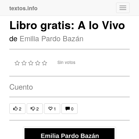
textos.info
Navega
Libro gratis: A lo Vivo
de
Emilia Pardo Bazán
Sin votos
Cuento
2
2
1
0