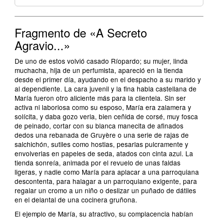
Fragmento de «A Secreto
Agravio...»
De uno de estos volvió casado Ríopardo; su mujer, linda
muchacha, hija de un perfumista, apareció en la tienda
desde el primer día, ayudando en el despacho a su marido y
al dependiente. La cara juvenil y la fina habla castellana de
María fueron otro aliciente más para la clientela. Sin ser
activa ni laboriosa como su esposo, María era zalamera y
solícita, y daba gozo verla, bien ceñida de corsé, muy fosca
de peinado, cortar con su blanca manecita de afinados
dedos una rebanada de Gruyère o una serie de rajas de
salchichón, sutiles como hostias, pesarlas pulcramente y
envolverlas en papeles de seda, atados con cinta azul. La
tienda sonreía, animada por el revuelo de unas faldas
ligeras, y nadie como María para aplacar a una parroquiana
descontenta, para halagar a un parroquiano exigente, para
regalar un cromo a un niño o deslizar un puñado de dátiles
en el delantal de una cocinera gruñona.
El ejemplo de María, su atractivo, su complacencia habían