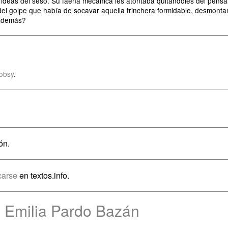
s ideas del seso. Su faena mecánica les atontaba quitándoles del pensa
 del golpe que había de socavar aquella trinchera formidable, desmontand
 además?
obsy
.
ón.
icarse
en textos.info.
e Emilia Pardo Bazán