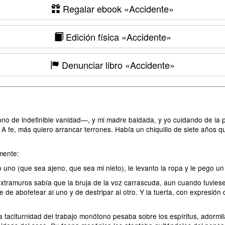
Regalar ebook
«Accidente»
Edición física
«Accidente»
Denunciar libro
«Accidente»
o de indefinible vanidad—, y mi madre baldada, y yo cuidando de la pa
A fe, más quiero arrancar terrones. Había un chiquillo de siete años 
mente:
 uno (que sea ajeno, que sea mi nieto), le levanto la ropa y le pego un
extramuros sabía que la bruja de la voz carrascuda, aun cuando tuviese
e abofetear al uno y de destripar al otro. Y la tuerta, con expresión d
 taciturnidad del trabajo monótono pesaba sobre los espíritus, adormi