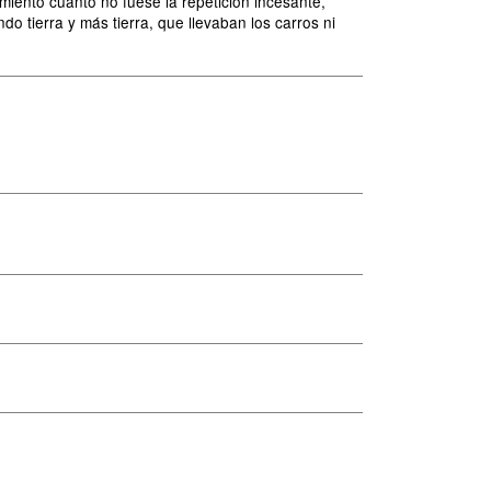
miento cuanto no fuese la repetición incesante,
o tierra y más tierra, que llevaban los carros ni