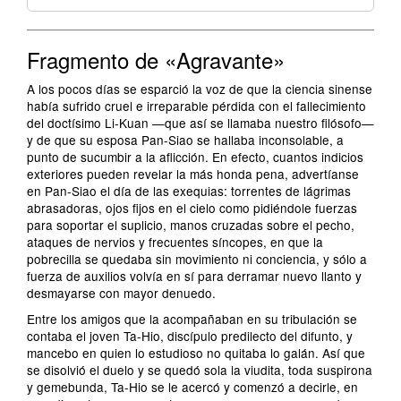
Fragmento de «Agravante»
A los pocos días se esparció la voz de que la ciencia sinense
había sufrido cruel e irreparable pérdida con el fallecimiento
del doctísimo Li-Kuan —que así se llamaba nuestro filósofo—
y de que su esposa Pan-Siao se hallaba inconsolable, a
punto de sucumbir a la aflicción. En efecto, cuantos indicios
exteriores pueden revelar la más honda pena, advertíanse
en Pan-Siao el día de las exequias: torrentes de lágrimas
abrasadoras, ojos fijos en el cielo como pidiéndole fuerzas
para soportar el suplicio, manos cruzadas sobre el pecho,
ataques de nervios y frecuentes síncopes, en que la
pobrecilla se quedaba sin movimiento ni conciencia, y sólo a
fuerza de auxilios volvía en sí para derramar nuevo llanto y
desmayarse con mayor denuedo.
Entre los amigos que la acompañaban en su tribulación se
contaba el joven Ta-Hio, discípulo predilecto del difunto, y
mancebo en quien lo estudioso no quitaba lo galán. Así que
se disolvió el duelo y se quedó sola la viudita, toda suspirona
y gemebunda, Ta-Hio se le acercó y comenzó a decirle, en