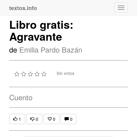
textos.info
Navega
Libro gratis:
Agravante
de
Emilia Pardo Bazán
Sin votos
Cuento
1
0
0
0