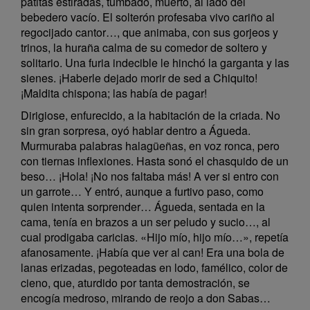
patitas estiradas, tumbado, muerto, al lado del
bebedero vacío. El solterón profesaba vivo cariño al
regocijado cantor…, que animaba, con sus gorjeos y
trinos, la huraña calma de su comedor de soltero y
solitario. Una furia indecible le hinchó la garganta y las
sienes. ¡Haberle dejado morir de sed a Chiquito!
¡Maldita chispona; las había de pagar!
Dirigiose, enfurecido, a la habitación de la criada. No
sin gran sorpresa, oyó hablar dentro a Águeda.
Murmuraba palabras halagüeñas, en voz ronca, pero
con tiernas inflexiones. Hasta sonó el chasquido de un
beso… ¡Hola! ¡No nos faltaba más! A ver si entro con
un garrote… Y entró, aunque a furtivo paso, como
quien intenta sorprender… Águeda, sentada en la
cama, tenía en brazos a un ser peludo y sucio…, al
cual prodigaba caricias. «Hijo mío, hijo mío…», repetía
afanosamente. ¡Había que ver al can! Era una bola de
lanas erizadas, pegoteadas en lodo, famélico, color de
cieno, que, aturdido por tanta demostración, se
encogía medroso, mirando de reojo a don Sabas…