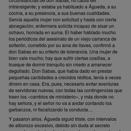
circunstancias de don Sabas, no cabía ser
intransigente; y estaba ya habituado a Águeda, a su
cocina, a su presencia, a sus buenas cualidades.
Servía aquella mujer con solicitud y hasta con cierta
abnegación, enfermera solícita incapaz de sisar un
ochavo, honrada en suma. El haber hablado mucho
los periódicos del asesinato de un viejo carranca de
solterón, cometido por su ama de llaves, confirmó a
don Sabas en su criterio de tolerancia. Una mujer de
bien vale mucho; hay que sufrir ciertas cosillas, a
trueque de dormir tranquilo sin miedo a amanecer
degollado. Don Sabas, que había dado en prestar
pequeñas cantidades a crecidos réditos, tenía a veces
dinero en casa. Era, pues, necesario evitar aventuras
de servidoras nuevas, con todas las contingencias que
traen los «cambios de ministerio», y más donde no
hay señora, y el señor no va a andar contando los
garbanzos, ni fiscalizando la conducta…
Y pasaron años. Águeda siguió triste, con intervalos
de alborozo excesivo, debido sin duda al secreto