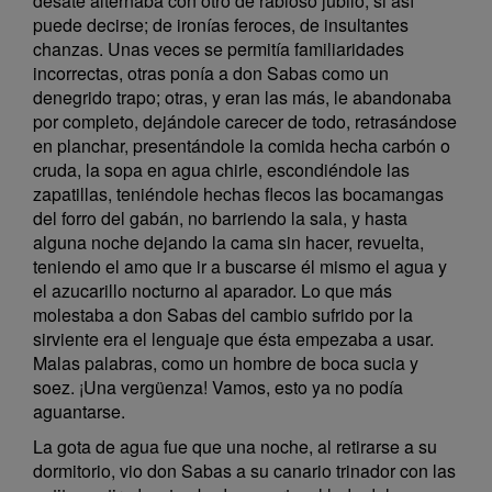
desate alternaba con otro de rabioso júbilo, si así
puede decirse; de ironías feroces, de insultantes
chanzas. Unas veces se permitía familiaridades
incorrectas, otras ponía a don Sabas como un
denegrido trapo; otras, y eran las más, le abandonaba
por completo, dejándole carecer de todo, retrasándose
en planchar, presentándole la comida hecha carbón o
cruda, la sopa en agua chirle, escondiéndole las
zapatillas, teniéndole hechas flecos las bocamangas
del forro del gabán, no barriendo la sala, y hasta
alguna noche dejando la cama sin hacer, revuelta,
teniendo el amo que ir a buscarse él mismo el agua y
el azucarillo nocturno al aparador. Lo que más
molestaba a don Sabas del cambio sufrido por la
sirviente era el lenguaje que ésta empezaba a usar.
Malas palabras, como un hombre de boca sucia y
soez. ¡Una vergüenza! Vamos, esto ya no podía
aguantarse.
La gota de agua fue que una noche, al retirarse a su
dormitorio, vio don Sabas a su canario trinador con las