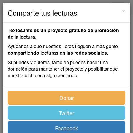
textos.info
Navega
×
Comparte tus lecturas
Águeda
Textos.info es un proyecto gratuito de promoción
de la lectura
.
Emilia Pardo Bazán
Ayúdanos a que nuestros libros lleguen a más gente
compartiendo lecturas en las redes sociales.
Cuento
Si puedes y quieres, también puedes hacer una
donación para mantener el proyecto y posibilitar que
nuestra biblioteca siga creciendo.
—Lárguese usted, y que no vuelva a verla delante —
dijo furioso el celibatario a su sirviente, aquella vieja
Águeda, que realmente era capaz de acabar con la
Donar
paciencia de un santo de los que más se distinguieron
por la abundancia de esta virtud.
Twitter
Había sucedido que, cuando Águeda, que acababa de
quedarse viuda, entró en casa de aquel solteronazo,
Facebook
don Sabas Méndez, no se diferenciaba de las fámulas