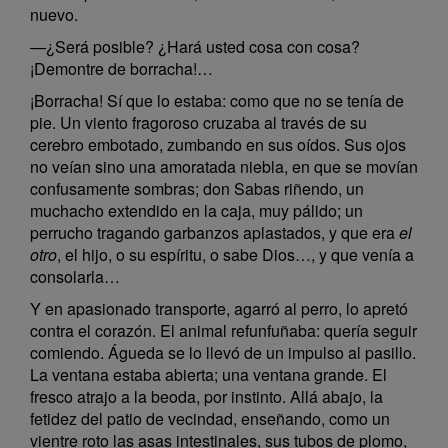
nuevo.
—¿Será posible? ¿Hará usted cosa con cosa?
¡Demontre de borracha!…
¡Borracha! Sí que lo estaba: como que no se tenía de
pie. Un viento fragoroso cruzaba al través de su
cerebro embotado, zumbando en sus oídos. Sus ojos
no veían sino una amoratada niebla, en que se movían
confusamente sombras; don Sabas riñendo, un
muchacho extendido en la caja, muy pálido; un
perrucho tragando garbanzos aplastados, y que era
el
otro
, el hijo, o su espíritu, o sabe Dios…, y que venía a
consolarla…
Y en apasionado transporte, agarró al perro, lo apretó
contra el corazón. El animal refunfuñaba: quería seguir
comiendo. Águeda se lo llevó de un impulso al pasillo.
La ventana estaba abierta; una ventana grande. El
fresco atrajo a la beoda, por instinto. Allá abajo, la
fetidez del patio de vecindad, enseñando, como un
vientre roto las asas intestinales, sus tubos de plomo,