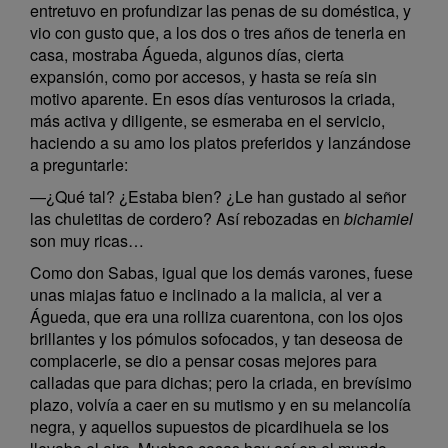
entretuvo en profundizar las penas de su doméstica, y
vio con gusto que, a los dos o tres años de tenerla en
casa, mostraba Águeda, algunos días, cierta
expansión, como por accesos, y hasta se reía sin
motivo aparente. En esos días venturosos la criada,
más activa y diligente, se esmeraba en el servicio,
haciendo a su amo los platos preferidos y lanzándose
a preguntarle:
—¿Qué tal? ¿Estaba bien? ¿Le han gustado al señor
las chuletitas de cordero? Así rebozadas en
bichamiel
son muy ricas…
Como don Sabas, igual que los demás varones, fuese
unas miajas fatuo e inclinado a la malicia, al ver a
Águeda, que era una rolliza cuarentona, con los ojos
brillantes y los pómulos sofocados, y tan deseosa de
complacerle, se dio a pensar cosas mejores para
calladas que para dichas; pero la criada, en brevísimo
plazo, volvía a caer en su mutismo y en su melancolía
negra, y aquellos supuestos de picardihuela se los