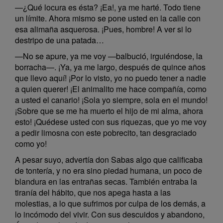
—¿Qué locura es ésta? ¡Ea!, ya me harté. Todo tiene
un límite. Ahora mismo se pone usted en la calle con
esa alimaña asquerosa. ¡Pues, hombre! A ver si lo
destripo de una patada…
—No se apure, ya me voy —balbució, irguiéndose, la
borracha—. ¡Ya, ya me largo, después de quince años
que llevo aquí! ¡Por lo visto, yo no puedo tener a nadie
a quien querer! ¡El animalito me hace compañía, como
a usted el canario! ¡Sola yo siempre, sola en el mundo!
¡Sobre que se me ha muerto el hijo de mi alma, ahora
esto! ¡Quédese usted con sus riquezas, que yo me voy
a pedir limosna con este pobrecito, tan desgraciado
como yo!
A pesar suyo, advertía don Sabas algo que calificaba
de tontería, y no era sino piedad humana, un poco de
blandura en las entrañas secas. También entraba la
tiranía del hábito, que nos apega hasta a las
molestias, a lo que sufrimos por culpa de los demás, a
lo incómodo del vivir. Con sus descuidos y abandono,