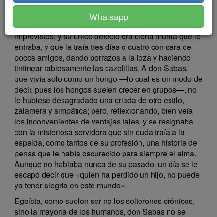
del tipo general: despachaba su trabajo calladita,
arreglaba la casa, guisaba regular, y sin motas, ni
Whatsapp
hilachas de estropajo, ni otros aditamentos
imprevistos; y su único defecto era cierta murria que le
entraba, y que la traía tres días o cuatro con cara de
pocos amigos, dando porrazos a la loza y haciendo
tintinear rabiosamente las cazolillas. A don Sabas,
que vivía solo como un hongo —lo cual es un modo de
decir, pues los hongos suelen crecer en grupos—, no
le hubiese desagradado una criada de otro estilo,
zalamera y simpática; pero, reflexionando, bien veía
los inconvenientes de ventajas tales, y se resignaba
con la misteriosa servidora que sin duda traía a la
espalda, como tantos de su profesión, una historia de
penas que le había oscurecido para siempre el alma.
Aunque no hablaba nunca de su pasado, un día se le
escapó decir que «quien ha perdido un hijo, no puede
ya tener alegría en este mundo».
Egoísta, como suelen ser no los solterones crónicos,
sino la mayoría de los humanos, don Sabas no se