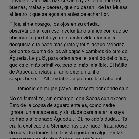
llevaba el aire. Muchas cosas hay así en el mundo,
buenas, malas y peores, que no pasan «de las Musas
al teatro»; que se agostan antes de echar flor.
Fijos, sin embargo, los ojos en su criada,
observándola, con ese involuntario ahínco con que se
observa lo que influye en nuestra vida diaria y la
desquicia o la hace más grata y feliz, acabó Méndez
por darse cuenta de los altibajos y cambios de aire de
Águeda. Le guió, para orientarse, el sentido del olfato,
que es el más primitivo, pero el más infalible. El hálito
de Águeda enviaba al ambiente un tufillo
sospechoso… ¡Allí andaba de por medio el alcohol!
—¡Demonio de mujer! ¡Vaya un resorte por donde sale!
No se formalizó, sin embargo, don Sabas con exceso.
Esto de la copita de aguardiente es, como nadie
ignora, un matapenas, y sin duda para matar la suya
se había aficionado Águeda… Sí, no cabía duda… Tal
era la explicación. Siempre hay que hacer, tratándose
de servicio doméstico, la vista gorda en algo. En las