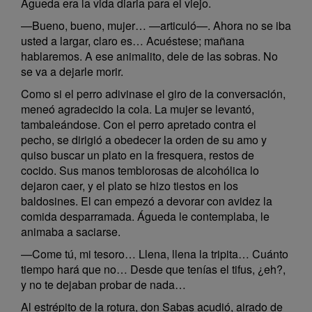
Águeda era la vida diaria para el viejo.
—Bueno, bueno, mujer… —articuló—. Ahora no se iba
usted a largar, claro es… Acuéstese; mañana
hablaremos. A ese animalito, dele de las sobras. No
se va a dejarle morir.
Como si el perro adivinase el giro de la conversación,
meneó agradecido la cola. La mujer se levantó,
tambaleándose. Con el perro apretado contra el
pecho, se dirigió a obedecer la orden de su amo y
quiso buscar un plato en la fresquera, restos de
cocido. Sus manos temblorosas de alcohólica lo
dejaron caer, y el plato se hizo tiestos en los
baldosines. El can empezó a devorar con avidez la
comida desparramada. Águeda le contemplaba, le
animaba a saciarse.
—Come tú, mi tesoro… Llena, llena la tripita… Cuánto
tiempo hará que no… Desde que tenías el tifus, ¿eh?,
y no te dejaban probar de nada…
Al estrépito de la rotura, don Sabas acudió, airado de