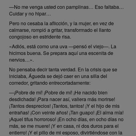
—No me venga usted con pamplinas… Eso faltaba…
Cuidar y no hipar…
Pero no cesaba la aflicción, y la mujer, en vez de
calmarse, rompió a gritar, transformado el llanto
congojoso en estridente risa.
«Adiós, está como una uva —pensó el viejo—. La
hicimos buena. Se prepara aquí una escenita de
nervios…».
No pensaba decir tanta verdad. En la crisis que se
iniciaba, Águeda se dejó caer en una silla del
comedor, gritando entrecortadamente:
—¡Pobre de mí! ¡Pobre de mí! ¡He nacido bien
desdichada! ¡Para nacer así, valiera más morirse!
¡Tantos desprecios! ¡Tantos, tantos! ¡Y el hijo de mis
entrañas! ¡Con veinte años! ¡Tan guapo! ¡El alma mía!
¡Aquel tifus horroroso! ¡En ocho días, en ocho días no
más, se me muere! ¡Y en casa, ni dos duros para el
entierro! ¡Y el pillo de mi esposo, divirtiéndose con la