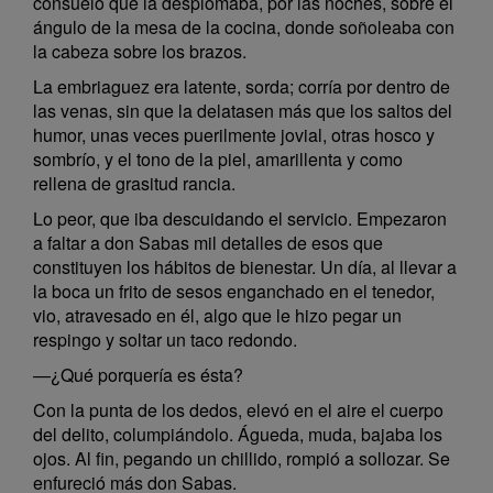
consuelo que la desplomaba, por las noches, sobre el
ángulo de la mesa de la cocina, donde soñoleaba con
la cabeza sobre los brazos.
La embriaguez era latente, sorda; corría por dentro de
las venas, sin que la delatasen más que los saltos del
humor, unas veces puerilmente jovial, otras hosco y
sombrío, y el tono de la piel, amarillenta y como
rellena de grasitud rancia.
Lo peor, que iba descuidando el servicio. Empezaron
a faltar a don Sabas mil detalles de esos que
constituyen los hábitos de bienestar. Un día, al llevar a
la boca un frito de sesos enganchado en el tenedor,
vio, atravesado en él, algo que le hizo pegar un
respingo y soltar un taco redondo.
—¿Qué porquería es ésta?
Con la punta de los dedos, elevó en el aire el cuerpo
del delito, columpiándolo. Águeda, muda, bajaba los
ojos. Al fin, pegando un chillido, rompió a sollozar. Se
enfureció más don Sabas.