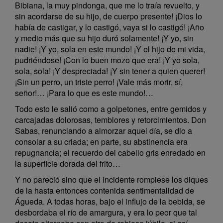
Bibiana, la muy pindonga, que me lo traía revuelto, y
sin acordarse de su hijo, de cuerpo presente! ¡Dios lo
había de castigar, y lo castigó, vaya si lo castigó! ¡Año
y medio más que su hijo duró solamente! ¡Y yo, sin
nadie! ¡Y yo, sola en este mundo! ¡Y el hijo de mi vida,
pudriéndose! ¡Con lo buen mozo que era! ¡Y yo sola,
sola, sola! ¡Y despreciada! ¡Y sin tener a quien querer!
¡Sin un perro, un triste perro! ¡Vale más morir, sí,
señor!… ¡Para lo que es este mundo!…
Todo esto le salió como a golpetones, entre gemidos y
carcajadas dolorosas, temblores y retorcimientos. Don
Sabas, renunciando a almorzar aquel día, se dio a
consolar a su criada; en parte, su abstinencia era
repugnancia; el recuerdo del cabello gris enredado en
la superficie dorada del frito…
Y no pareció sino que el incidente rompiese los diques
de la hasta entonces contenida sentimentalidad de
Águeda. A todas horas, bajo el influjo de la bebida, se
desbordaba el río de amargura, y era lo peor que tal