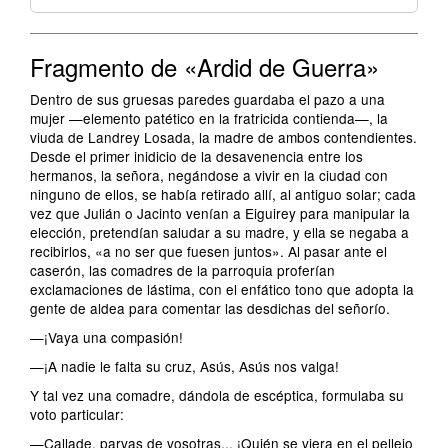
Fragmento de «Ardid de Guerra»
Dentro de sus gruesas paredes guardaba el pazo a una
mujer —elemento patético en la fratricida contienda—, la
viuda de Landrey Losada, la madre de ambos contendientes.
Desde el primer inidicio de la desavenencia entre los
hermanos, la señora, negándose a vivir en la ciudad con
ninguno de ellos, se había retirado allí, al antiguo solar; cada
vez que Julián o Jacinto venían a Eiguirey para manipular la
elección, pretendían saludar a su madre, y ella se negaba a
recibirlos, «a no ser que fuesen juntos». Al pasar ante el
caserón, las comadres de la parroquia proferían
exclamaciones de lástima, con el enfático tono que adopta la
gente de aldea para comentar las desdichas del señorío.
—¡Vaya una compasión!
—¡A nadie le falta su cruz, Asús, Asús nos valga!
Y tal vez una comadre, dándola de escéptica, formulaba su
voto particular:
—Callade, parvas de vosotras... ¡Quién se viera en el pellejo