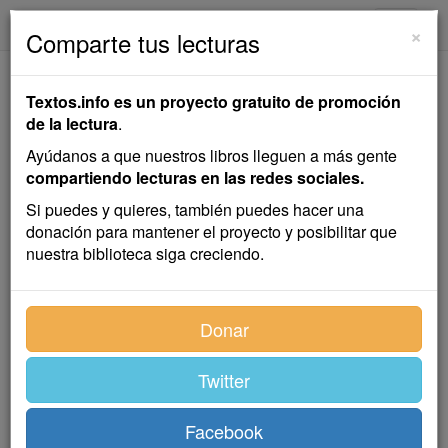
textos.info
Navega
×
Comparte tus lecturas
Belona
Textos.info es un proyecto gratuito de promoción
de la lectura
.
Emilia Pardo Bazán
Ayúdanos a que nuestros libros lleguen a más gente
compartiendo lecturas en las redes sociales.
Cuento
Si puedes y quieres, también puedes hacer una
donación para mantener el proyecto y posibilitar que
nuestra biblioteca siga creciendo.
El destacamento, al regresar de su arriesgada
expedición de descubierta, no volvía de vacío: traía un
prisionero, y era nada menos que un oficial. Venía
Donar
suelto, arrogante y despreciativo, fruncido el rubio
ceño, contraídos los labios juveniles por una mueca
Twitter
colérica, como si retase a los que, sorprendiéndole en
la avanzada, le habían cogido casi sin lucha, sin darle
tiempo a una defensa leonina. Ni aun preguntaba
Facebook
adónde le llevaban así; seguro estaba de que no era a