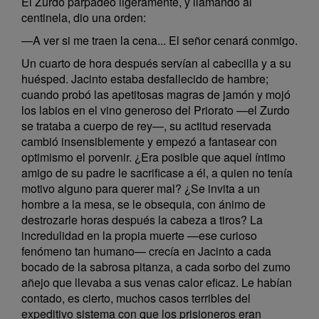
El Zurdo parpadeó ligeramente, y llamando al
centinela, dio una orden:
—A ver si me traen la cena... El señor cenará conmigo.
Un cuarto de hora después servían al cabecilla y a su
huésped. Jacinto estaba desfallecido de hambre;
cuando probó las apetitosas magras de jamón y mojó
los labios en el vino generoso del Priorato —el Zurdo
se trataba a cuerpo de rey—, su actitud reservada
cambió insensiblemente y empezó a fantasear con
optimismo el porvenir. ¿Era posible que aquel íntimo
amigo de su padre le sacrificase a él, a quien no tenía
motivo alguno para querer mal? ¿Se invita a un
hombre a la mesa, se le obsequia, con ánimo de
destrozarle horas después la cabeza a tiros? La
incredulidad en la propia muerte —ese curioso
fenómeno tan humano— crecía en Jacinto a cada
bocado de la sabrosa pitanza, a cada sorbo del zumo
añejo que llevaba a sus venas calor eficaz. Le habían
contado, es cierto, muchos casos terribles del
expeditivo sistema con que los prisioneros eran