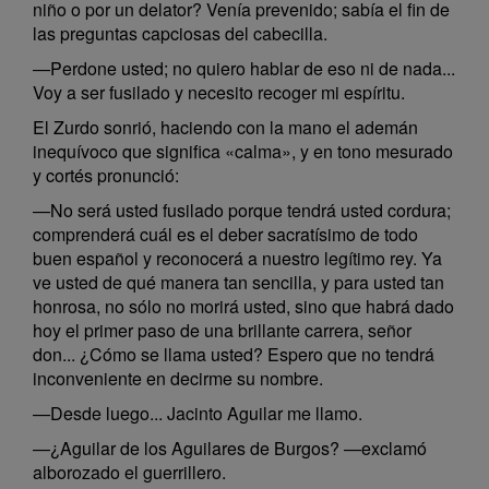
niño o por un delator? Venía prevenido; sabía el fin de
las preguntas capciosas del cabecilla.
—Perdone usted; no quiero hablar de eso ni de nada...
Voy a ser fusilado y necesito recoger mi espíritu.
El Zurdo sonrió, haciendo con la mano el ademán
inequívoco que significa «calma», y en tono mesurado
y cortés pronunció:
—No será usted fusilado porque tendrá usted cordura;
comprenderá cuál es el deber sacratísimo de todo
buen español y reconocerá a nuestro legítimo rey. Ya
ve usted de qué manera tan sencilla, y para usted tan
honrosa, no sólo no morirá usted, sino que habrá dado
hoy el primer paso de una brillante carrera, señor
don... ¿Cómo se llama usted? Espero que no tendrá
inconveniente en decirme su nombre.
—Desde luego... Jacinto Aguilar me llamo.
—¿Aguilar de los Aguilares de Burgos? —exclamó
alborozado el guerrillero.