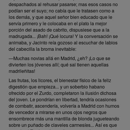
despachados al rehusar pasarse; mas esos casos no
podían ser el suyo; no cabía que le tratasen como a
los demás, y que aquel señor bien educado que le
servía primero y le colocaba en el plato la mejor
porción del asado de cabrito, dispusiese que a la
madrugada... ¡Bah! ¡Qué locura! Y la conversación se
animaba, y Jacinto reía gozoso al escuchar de labios
del cabecilla la broma inevitable:
—Muchas novias allá en Madrid, ¿eh? ¡Lo que se
divierten los jóvenes allí; qué sal tienen aquellas
madrileñitas!
Las frutas, los licores, el bienestar físico de la feliz
digestión que empieza... y un soberbio habano
ofrecido por el Zurdo, completaron la ilusión dichosa
del joven. Le pondrían en libertad, tendría ocasiones
de combatir, ascendería, volvería a Madrid con humos
de vencedor a mirarse en unos ojos negros que
ensombrece más una mantilla de blonda jugueteando
sobre un puñado de claveles carmesíes... Así es que