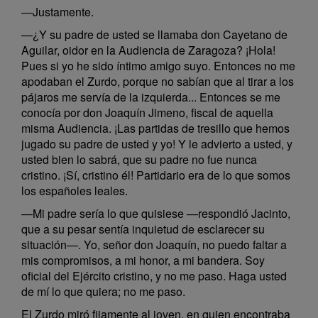
—Justamente.
—¿Y su padre de usted se llamaba don Cayetano de
Aguilar, oidor en la Audiencia de Zaragoza? ¡Hola!
Pues si yo he sido íntimo amigo suyo. Entonces no me
apodaban el Zurdo, porque no sabían que al tirar a los
pájaros me servía de la izquierda... Entonces se me
conocía por don Joaquín Jimeno, fiscal de aquella
misma Audiencia. ¡Las partidas de tresillo que hemos
jugado su padre de usted y yo! Y le advierto a usted, y
usted bien lo sabrá, que su padre no fue nunca
cristino. ¡Sí, cristino él! Partidario era de lo que somos
los españoles leales.
—Mi padre sería lo que quisiese —respondió Jacinto,
que a su pesar sentía inquietud de esclarecer su
situación—. Yo, señor don Joaquín, no puedo faltar a
mis compromisos, a mi honor, a mi bandera. Soy
oficial del Ejército cristino, y no me paso. Haga usted
de mí lo que quiera; no me paso.
El Zurdo miró fijamente al joven, en quien encontraba