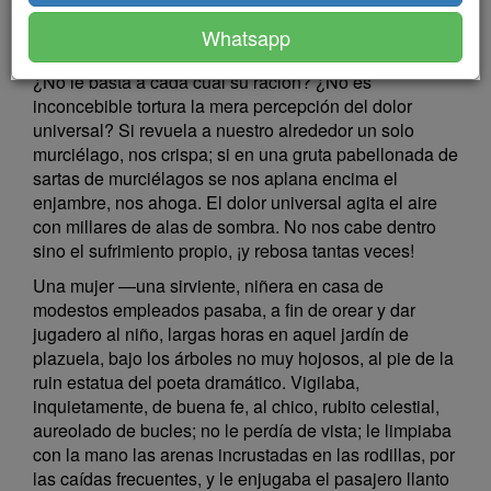
los sentidos, revulsa la lengua para obturar la laringe,
allá el dolor que revolotee y entenebrezca el aire.
Whatsapp
¡Dolor! ¡Dolor ajeno, sobre todo! ¿En qué nos atañe?
¿No le basta a cada cual su ración? ¿No es
inconcebible tortura la mera percepción del dolor
universal? Si revuela a nuestro alrededor un solo
murciélago, nos crispa; si en una gruta pabellonada de
sartas de murciélagos se nos aplana encima el
enjambre, nos ahoga. El dolor universal agita el aire
con millares de alas de sombra. No nos cabe dentro
sino el sufrimiento propio, ¡y rebosa tantas veces!
Una mujer —una sirviente, niñera en casa de
modestos empleados pasaba, a fin de orear y dar
jugadero al niño, largas horas en aquel jardín de
plazuela, bajo los árboles no muy hojosos, al pie de la
ruin estatua del poeta dramático. Vigilaba,
inquietamente, de buena fe, al chico, rubito celestial,
aureolado de bucles; no le perdía de vista; le limpiaba
con la mano las arenas incrustadas en las rodillas, por
las caídas frecuentes, y le enjugaba el pasajero llanto