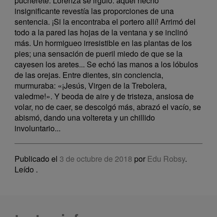
pucherete. Lorenza se irguió: aquel hecho
insignificante revestía las proporciones de una
sentencia. ¡Si la encontraba el portero allí! Arrimó del
todo a la pared las hojas de la ventana y se inclinó
más. Un hormigueo irresistible en las plantas de los
pies; una sensación de pueril miedo de que se la
cayesen los aretes... Se echó las manos a los lóbulos
de las orejas. Entre dientes, sin conciencia,
murmuraba: «¡Jesús, Virgen de la Trebolera,
valedme!». Y beoda de aire y de tristeza, ansiosa de
volar, no de caer, se descolgó más, abrazó el vacío, se
abismó, dando una voltereta y un chillido
involuntario...
Publicado el
3 de octubre de 2018
por
Edu Robsy
.
Leído
.