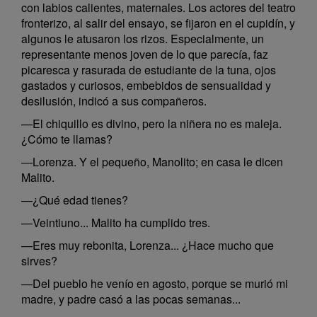
con labios calientes, maternales. Los actores del teatro
fronterizo, al salir del ensayo, se fijaron en el cupidín, y
algunos le atusaron los rizos. Especialmente, un
representante menos joven de lo que parecía, faz
picaresca y rasurada de estudiante de la tuna, ojos
gastados y curiosos, embebidos de sensualidad y
desilusión, indicó a sus compañeros.
—El chiquillo es divino, pero la niñera no es maleja.
¿Cómo te llamas?
—Lorenza. Y el pequeño, Manolito; en casa le dicen
Malito.
—¿Qué edad tienes?
—Veintiuno... Malito ha cumplido tres.
—Eres muy rebonita, Lorenza... ¿Hace mucho que
sirves?
—Del pueblo he venío en agosto, porque se murió mi
madre, y padre casó a las pocas semanas...