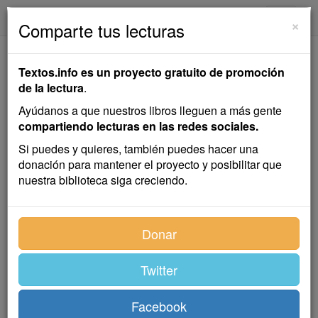
textos.info
Navega
×
Comparte tus lecturas
Comedia
Textos.info es un proyecto gratuito de promoción
de la lectura
.
Emilia Pardo Bazán
Ayúdanos a que nuestros libros lleguen a más gente
compartiendo lecturas en las redes sociales.
Cuento
Si puedes y quieres, también puedes hacer una
donación para mantener el proyecto y posibilitar que
nuestra biblioteca siga creciendo.
Parece tonto esto de narrar cosas que pueden verse
sólo con asomarse a la ventana o a la puerta. Por
puertas y ventanas trepan al asalto la helada, el
Donar
bochorno, el tráfago y las impurezas de la vía pública...
¡Quién poseyese una urna hialina, y en ella se
Twitter
claustrase, aletargándose antes como los milagrosos
faquires!
Facebook
Dentro de la urna, tapadas con cera las aberturas de