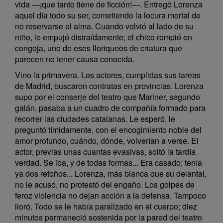
vida —¡que tanto tiene de ficción!—. Entregó Lorenza
aquel día todo su ser, cometiendo la locura mortal de
no reservarse el alma. Cuando volvió al lado de su
niño, le empujó distraídamente; el chico rompió en
congoja, uno de esos lloriqueos de criatura que
parecen no tener causa conocida.
Vino la primavera. Los actores, cumplidas sus tareas
de Madrid, buscaron contratas en provincias. Lorenza
supo por el conserje del teatro que Mariner, segundo
galán, pasaba a un cuadro de compañía formado para
recorrer las ciudades catalanas. Le esperó, le
preguntó tímidamente, con el encogimiento noble del
amor profundo, cuándo, dónde, volverían a verse. El
actor, previas unas cuantas evasivas, soltó la tardía
verdad. Se iba, y de todas formas... Era casado; tenía
ya dos retoños... Lorenza, más blanca que su delantal,
no le acusó, no protestó del engaño. Los golpes de
feroz violencia no dejan acción a la defensa. Tampoco
lloró. Todo se le había paralizado en el cuerpo; diez
minutos permaneció sostenida por la pared del teatro