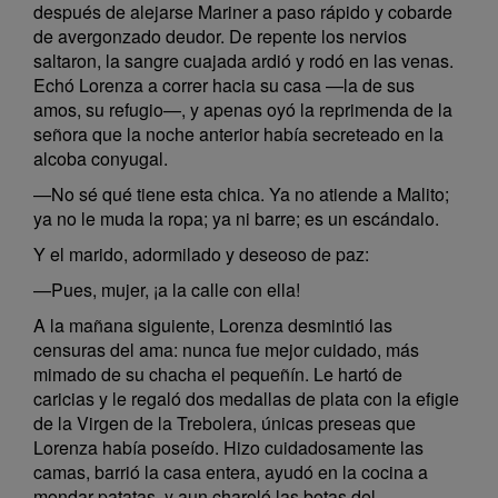
después de alejarse Mariner a paso rápido y cobarde
de avergonzado deudor. De repente los nervios
saltaron, la sangre cuajada ardió y rodó en las venas.
Echó Lorenza a correr hacia su casa —la de sus
amos, su refugio—, y apenas oyó la reprimenda de la
señora que la noche anterior había secreteado en la
alcoba conyugal.
—No sé qué tiene esta chica. Ya no atiende a Malito;
ya no le muda la ropa; ya ni barre; es un escándalo.
Y el marido, adormilado y deseoso de paz:
—Pues, mujer, ¡a la calle con ella!
A la mañana siguiente, Lorenza desmintió las
censuras del ama: nunca fue mejor cuidado, más
mimado de su chacha el pequeñín. Le hartó de
caricias y le regaló dos medallas de plata con la efigie
de la Virgen de la Trebolera, únicas preseas que
Lorenza había poseído. Hizo cuidadosamente las
camas, barrió la casa entera, ayudó en la cocina a
mondar patatas, y aun charoló las botas del