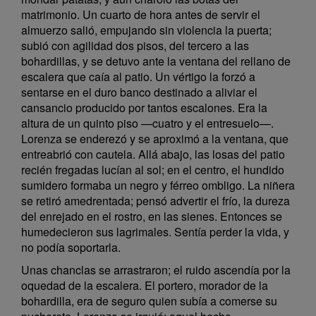
matrimonio. Un cuarto de hora antes de servir el
almuerzo salió, empujando sin violencia la puerta;
subió con agilidad dos pisos, del tercero a las
bohardillas, y se detuvo ante la ventana del rellano de
escalera que caía al patio. Un vértigo la forzó a
sentarse en el duro banco destinado a aliviar el
cansancio producido por tantos escalones. Era la
altura de un quinto piso —cuatro y el entresuelo—.
Lorenza se enderezó y se aproximó a la ventana, que
entreabrió con cautela. Allá abajo, las losas del patio
recién fregadas lucían al sol; en el centro, el hundido
sumidero formaba un negro y férreo ombligo. La niñera
se retiró amedrentada; pensó advertir el frío, la dureza
del enrejado en el rostro, en las sienes. Entonces se
humedecieron sus lagrimales. Sentía perder la vida, y
no podía soportarla.
Unas chanclas se arrastraron; el ruido ascendía por la
oquedad de la escalera. El portero, morador de la
bohardilla, era de seguro quien subía a comerse su