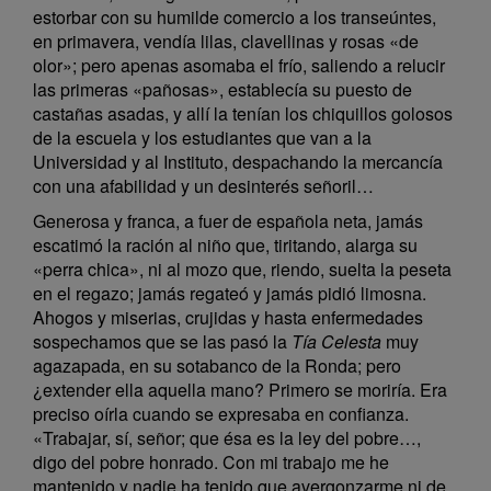
estorbar con su humilde comercio a los transeúntes,
en primavera, vendía lilas, clavellinas y rosas «de
olor»; pero apenas asomaba el frío, saliendo a relucir
las primeras «pañosas», establecía su puesto de
castañas asadas, y allí la tenían los chiquillos golosos
de la escuela y los estudiantes que van a la
Universidad y al Instituto, despachando la mercancía
con una afabilidad y un desinterés señoril…
Generosa y franca, a fuer de española neta, jamás
escatimó la ración al niño que, tiritando, alarga su
«perra chica», ni al mozo que, riendo, suelta la peseta
en el regazo; jamás regateó y jamás pidió limosna.
Ahogos y miserias, crujidas y hasta enfermedades
sospechamos que se las pasó la
Tía Celesta
muy
agazapada, en su sotabanco de la Ronda; pero
¿extender ella aquella mano? Primero se moriría. Era
preciso oírla cuando se expresaba en confianza.
«Trabajar, sí, señor; que ésa es la ley del pobre…,
digo del pobre honrado. Con mi trabajo me he
mantenido y nadie ha tenido que avergonzarme ni de