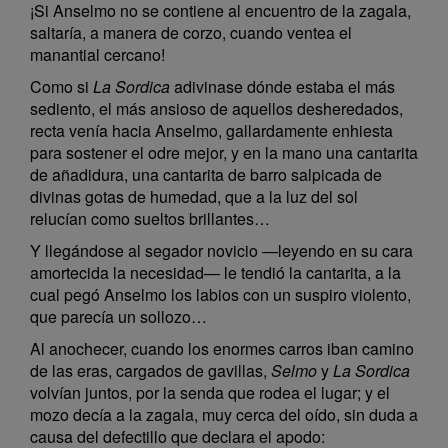
¡Si Anselmo no se contiene al encuentro de la zagala,
saltaría, a manera de corzo, cuando ventea el
manantial cercano!
Como si
La Sordica
adivinase dónde estaba el más
sediento, el más ansioso de aquellos desheredados,
recta venía hacia Anselmo, gallardamente enhiesta
para sostener el odre mejor, y en la mano una cantarita
de añadidura, una cantarita de barro salpicada de
divinas gotas de humedad, que a la luz del sol
relucían como sueltos brillantes…
Y llegándose al segador novicio —leyendo en su cara
amortecida la necesidad— le tendió la cantarita, a la
cual pegó Anselmo los labios con un suspiro violento,
que parecía un sollozo…
Al anochecer, cuando los enormes carros iban camino
de las eras, cargados de gavillas,
Selmo
y
La Sordica
volvían juntos, por la senda que rodea el lugar; y el
mozo decía a la zagala, muy cerca del oído, sin duda a
causa del defectillo que declara el apodo: