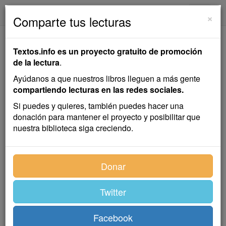
textos.info
Navega
×
Comparte tus lecturas
Díptico
Textos.info es un proyecto gratuito de promoción
de la lectura
.
Emilia Pardo Bazán
Ayúdanos a que nuestros libros lleguen a más gente
compartiendo lecturas en las redes sociales.
Cuento
Si puedes y quieres, también puedes hacer una
donación para mantener el proyecto y posibilitar que
nuestra biblioteca siga creciendo.
Índice
Donar
Twitter
La sordica
Facebook
Las cuatro de la tarde ya y aún no se ha levantado un