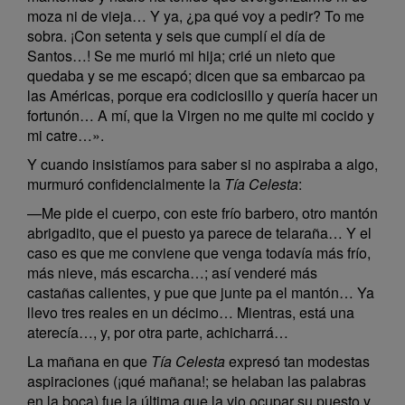
moza ni de vieja… Y ya, ¿pa qué voy a pedir? To me
sobra. ¡Con setenta y seis que cumplí el día de
Santos…! Se me murió mi hija; crié un nieto que
quedaba y se me escapó; dicen que sa embarcao pa
las Américas, porque era codiciosillo y quería hacer un
fortunón… A mí, que la Virgen no me quite mi cocido y
mi catre…».
Y cuando insistíamos para saber si no aspiraba a algo,
murmuró confidencialmente la
Tía Celesta
:
—Me pide el cuerpo, con este frío barbero, otro mantón
abrigadito, que el puesto ya parece de telaraña… Y el
caso es que me conviene que venga todavía más frío,
más nieve, más escarcha…; así venderé más
castañas calientes, y pue que junte pa el mantón… Ya
llevo tres reales en un décimo… Mientras, está una
aterecía…, y, por otra parte, achicharrá…
La mañana en que
Tía Celesta
expresó tan modestas
aspiraciones (¡qué mañana!; se helaban las palabras
en la boca) fue la última que la vio ocupar su puesto y