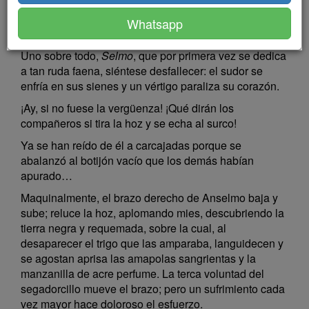
soplo de brisa. El calor solar, que agrieta la tierra,
Whatsapp
derrite y liquida a los negruzcos segadores
encorvados sobre el mar de oro de la mies sazonada.
Uno sobre todo,
Selmo
, que por primera vez se dedica
a tan ruda faena, siéntese desfallecer: el sudor se
enfría en sus sienes y un vértigo paraliza su corazón.
¡Ay, si no fuese la vergüenza! ¡Qué dirán los
compañeros si tira la hoz y se echa al surco!
Ya se han reído de él a carcajadas porque se
abalanzó al botijón vacío que los demás habían
apurado…
Maquinalmente, el brazo derecho de Anselmo baja y
sube; reluce la hoz, aplomando mies, descubriendo la
tierra negra y requemada, sobre la cual, al
desaparecer el trigo que las amparaba, languidecen y
se agostan aprisa las amapolas sangrientas y la
manzanilla de acre perfume. La terca voluntad del
segadorcillo mueve el brazo; pero un sufrimiento cada
vez mayor hace doloroso el esfuerzo.