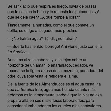
Se asfixia; lo que respira es fuego, lluvia de brasas
que le calcina la boca y le retuesta los pulmones. ¿A
que se deja caer? ¿A que rompe a llorar?
Tímidamente, a hurtadas, como el que comete un
delito, se dirige al segador más próximo:
—¿No trairán agua? Tú, di, ¿no trairán?
—¡Suerte has tenido, borrego! Ahí viene justo con ella
La Sordica
…
Anselmo alza la cabeza, y, a lo lejos sobre un
horizonte de un amarillo anaranjado, cegador, ve
recortarse la figura airosa de la mozuela, portadora del
odre, cuya sola vista le refrigera el alma.
De la fuente de los Almendrucos es el agua cristalina
que
La Sordica
trae; agua más helada cuanto más
ardorosa es la temperatura; sorbete que la Naturaleza
preparó allá en sus misteriosos laboratorios, para
consolar al trabajador en los crueles días caniculares.