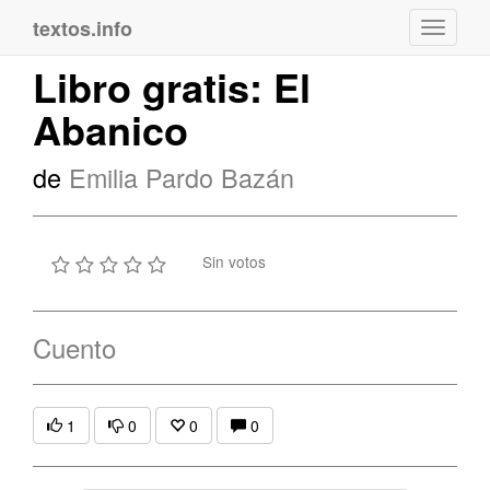
textos.info
Navega
Libro gratis: El
Abanico
de
Emilia Pardo Bazán
Sin votos
Cuento
1
0
0
0