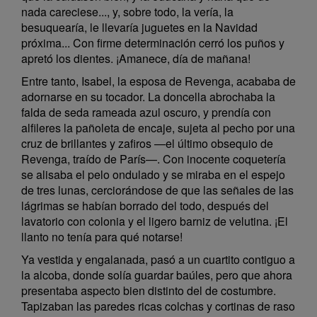
nada careciese..., y, sobre todo, la vería, la
besuquearía, le llevaría juguetes en la Navidad
próxima... Con firme determinación cerró los puños y
apretó los dientes. ¡Amanece, día de mañana!
Entre tanto, Isabel, la esposa de Revenga, acababa de
adornarse en su tocador. La doncella abrochaba la
falda de seda rameada azul oscuro, y prendía con
alfileres la pañoleta de encaje, sujeta al pecho por una
cruz de brillantes y zafiros —el último obsequio de
Revenga, traído de París—. Con inocente coquetería
se alisaba el pelo ondulado y se miraba en el espejo
de tres lunas, cerciorándose de que las señales de las
lágrimas se habían borrado del todo, después del
lavatorio con colonia y el ligero barniz de velutina. ¡El
llanto no tenía para qué notarse!
Ya vestida y engalanada, pasó a un cuartito contiguo a
la alcoba, donde solía guardar baúles, pero que ahora
presentaba aspecto bien distinto del de costumbre.
Tapizaban las paredes ricas colchas y cortinas de raso