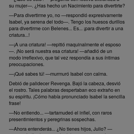
su mujer—. ¿Has hecho un Nacimiento para divertirte?
—Para divertirme yo, no —respondió expresivamente
Isabel, ya serena del todo—. Tengo los huesos durillos
para divertirme con Belenes... Es... ¡para divertir a una
criatura...!
—¡A una criatura! —repitió maquinalmente el esposo
—. ¡No será nuestra esa criatura! —añadió de un
modo irreflexivo, que tal vez respondía a sus íntimas
preocupaciones.
—¡Qué sabes tú! —murmuró Isabel con calma.
Debió de palidecer Revenga. Bajó la cabeza, desvió
el rostro. Tales palabras despertaban eco extraño en
su espíritu. ¡Cómo había pronunciado Isabel la sencilla
frase!
—No entiendo... —tartamudeó el infiel, con raros
presentimientos y peregrinas sospechas.
—Ahora entenderás... ¿No tienes hijos, Julio? —