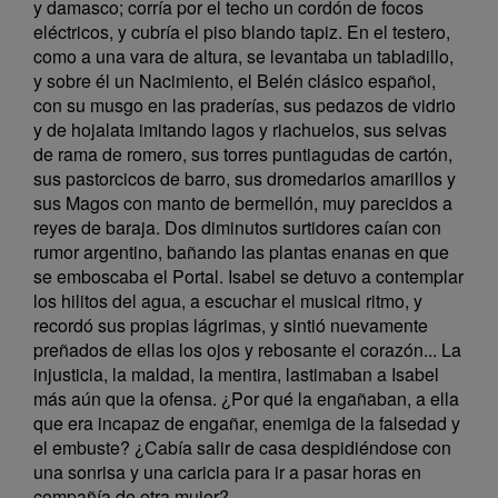
y damasco; corría por el techo un cordón de focos
eléctricos, y cubría el piso blando tapiz. En el testero,
como a una vara de altura, se levantaba un tabladillo,
y sobre él un Nacimiento, el Belén clásico español,
con su musgo en las praderías, sus pedazos de vidrio
y de hojalata imitando lagos y riachuelos, sus selvas
de rama de romero, sus torres puntiagudas de cartón,
sus pastorcicos de barro, sus dromedarios amarillos y
sus Magos con manto de bermellón, muy parecidos a
reyes de baraja. Dos diminutos surtidores caían con
rumor argentino, bañando las plantas enanas en que
se emboscaba el Portal. Isabel se detuvo a contemplar
los hilitos del agua, a escuchar el musical ritmo, y
recordó sus propias lágrimas, y sintió nuevamente
preñados de ellas los ojos y rebosante el corazón... La
injusticia, la maldad, la mentira, lastimaban a Isabel
más aún que la ofensa. ¿Por qué la engañaban, a ella
que era incapaz de engañar, enemiga de la falsedad y
el embuste? ¿Cabía salir de casa despidiéndose con
una sonrisa y una caricia para ir a pasar horas en
compañía de otra mujer?