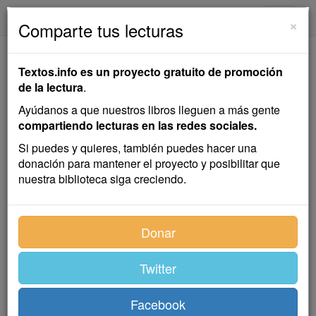
textos.info
Navega
×
Comparte tus lecturas
El Belén
Textos.info es un proyecto gratuito de promoción
de la lectura
.
Emilia Pardo Bazán
Ayúdanos a que nuestros libros lleguen a más gente
compartiendo lecturas en las redes sociales.
Cuento
Si puedes y quieres, también puedes hacer una
donación para mantener el proyecto y posibilitar que
nuestra biblioteca siga creciendo.
De vuelta a su casa, ya anochecido, don Julio
Revenga —sentado en el tranvía del barrio de
Salamanca, metidas las manos en los bolsillos del
Donar
abrigo gabán con cuello y maniquetas de pieles—
rumiaba pensamientos ingratos. Su situación era
Twitter
comprometida y grave, doblemente grave para un
hombre leal y franco por naturaleza, y obligado por las
circunstancias a engañar y a mentir. ¡Qué cara pagaba
Facebook
una hora de extravío! La tranquilidad de su conciencia,