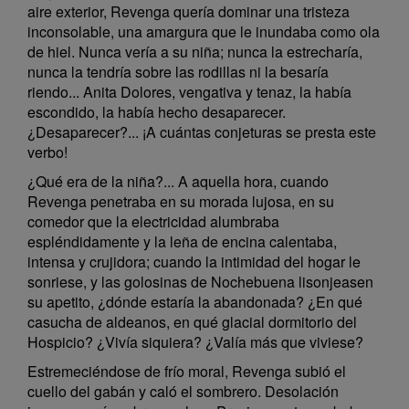
aire exterior, Revenga quería dominar una tristeza
inconsolable, una amargura que le inundaba como ola
de hiel. Nunca vería a su niña; nunca la estrecharía,
nunca la tendría sobre las rodillas ni la besaría
riendo... Anita Dolores, vengativa y tenaz, la había
escondido, la había hecho desaparecer.
¿Desaparecer?... ¡A cuántas conjeturas se presta este
verbo!
¿Qué era de la niña?... A aquella hora, cuando
Revenga penetraba en su morada lujosa, en su
comedor que la electricidad alumbraba
espléndidamente y la leña de encina calentaba,
intensa y crujidora; cuando la intimidad del hogar le
sonriese, y las golosinas de Nochebuena lisonjeasen
su apetito, ¿dónde estaría la abandonada? ¿En qué
casucha de aldeanos, en qué glacial dormitorio del
Hospicio? ¿Vivía siquiera? ¿Valía más que viviese?
Estremeciéndose de frío moral, Revenga subió el
cuello del gabán y caló el sombrero. Desolación