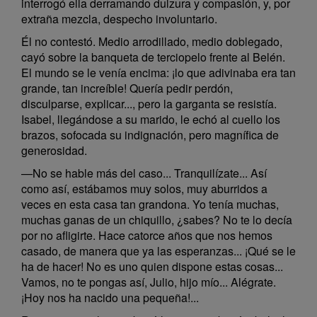
interrogó ella derramando dulzura y compasión, y, por
extraña mezcla, despecho involuntario.
Él no contestó. Medio arrodillado, medio doblegado,
cayó sobre la banqueta de terciopelo frente al Belén.
El mundo se le venía encima: ¡lo que adivinaba era tan
grande, tan increíble! Quería pedir perdón,
disculparse, explicar..., pero la garganta se resistía.
Isabel, llegándose a su marido, le echó al cuello los
brazos, sofocada su indignación, pero magnífica de
generosidad.
—No se hable más del caso... Tranquilízate... Así
como así, estábamos muy solos, muy aburridos a
veces en esta casa tan grandona. Yo tenía muchas,
muchas ganas de un chiquillo, ¿sabes? No te lo decía
por no afligirte. Hace catorce años que nos hemos
casado, de manera que ya las esperanzas... ¡Qué se le
ha de hacer! No es uno quien dispone estas cosas...
Vamos, no te pongas así, Julio, hijo mío... Alégrate.
¡Hoy nos ha nacido una pequeña!...