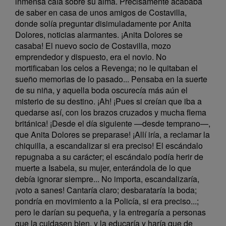
inmensa caía sobre su alma. Precisamente acababa
de saber en casa de unos amigos de Costavilla,
donde solía preguntar disimuladamente por Anita
Dolores, noticias alarmantes. ¡Anita Dolores se
casaba! El nuevo socio de Costavilla, mozo
emprendedor y dispuesto, era el novio. No
mortificaban los celos a Revenga; no le quitaban el
sueño memorias de lo pasado... Pensaba en la suerte
de su niña, y aquella boda oscurecía más aún el
misterio de su destino. ¡Ah! ¡Pues si creían que iba a
quedarse así, con los brazos cruzados y mucha flema
británica! ¡Desde el día siguiente —desde temprano—,
que Anita Dolores se preparase! ¡Allí iría, a reclamar la
chiquilla, a escandalizar si era preciso! El escándalo
repugnaba a su carácter; el escándalo podía herir de
muerte a Isabela, su mujer, enterándola de lo que
debía ignorar siempre... No importa, escandalizaría,
¡voto a sanes! Cantaría claro; desbarataría la boda;
pondría en movimiento a la Policía, si era preciso...;
pero le darían su pequeña, y la entregaría a personas
que la cuidasen bien, y la educaría y haría que de