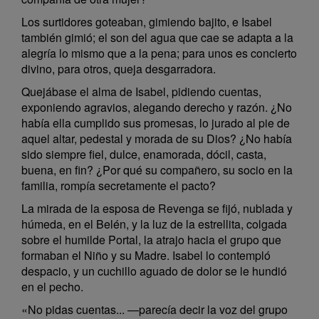
Los surtidores goteaban, gimiendo bajito, e Isabel
también gimió; el son del agua que cae se adapta a la
alegría lo mismo que a la pena; para unos es concierto
divino, para otros, queja desgarradora.
Quejábase el alma de Isabel, pidiendo cuentas,
exponiendo agravios, alegando derecho y razón. ¿No
había ella cumplido sus promesas, lo jurado al pie de
aquel altar, pedestal y morada de su Dios? ¿No había
sido siempre fiel, dulce, enamorada, dócil, casta,
buena, en fin? ¿Por qué su compañero, su socio en la
familia, rompía secretamente el pacto?
La mirada de la esposa de Revenga se fijó, nublada y
húmeda, en el Belén, y la luz de la estrellita, colgada
sobre el humilde Portal, la atrajo hacia el grupo que
formaban el Niño y su Madre. Isabel lo contempló
despacio, y un cuchillo aguado de dolor se le hundió
en el pecho.
«No pidas cuentas... —parecía decir la voz del grupo