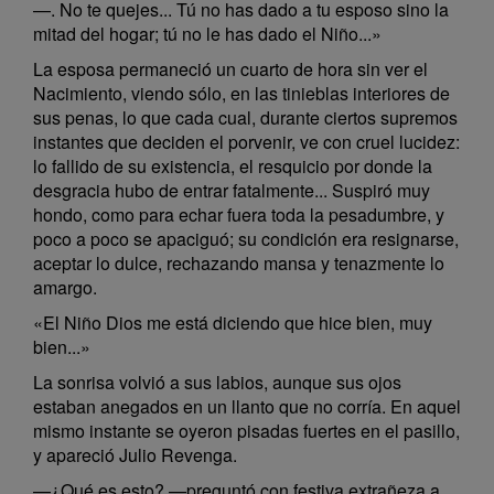
—. No te quejes... Tú no has dado a tu esposo sino la
mitad del hogar; tú no le has dado el Niño...»
La esposa permaneció un cuarto de hora sin ver el
Nacimiento, viendo sólo, en las tinieblas interiores de
sus penas, lo que cada cual, durante ciertos supremos
instantes que deciden el porvenir, ve con cruel lucidez:
lo fallido de su existencia, el resquicio por donde la
desgracia hubo de entrar fatalmente... Suspiró muy
hondo, como para echar fuera toda la pesadumbre, y
poco a poco se apaciguó; su condición era resignarse,
aceptar lo dulce, rechazando mansa y tenazmente lo
amargo.
«El Niño Dios me está diciendo que hice bien, muy
bien...»
La sonrisa volvió a sus labios, aunque sus ojos
estaban anegados en un llanto que no corría. En aquel
mismo instante se oyeron pisadas fuertes en el pasillo,
y apareció Julio Revenga.
—¿Qué es esto? —preguntó con festiva extrañeza a