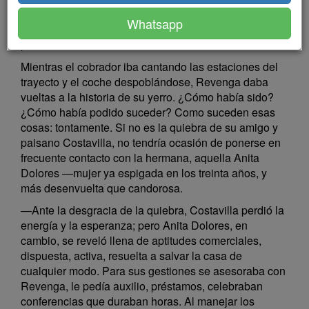
la paz de su casa, la seriedad de su conducta, todo al
Whatsapp
agua por algunos instantes en que no supo
precaverse de una tentación.
Mientras el cobrador iba cantando las estaciones del
trayecto y el coche despoblándose, Revenga daba
vueltas a la historia de su yerro. ¿Cómo había sido?
¿Cómo había podido suceder? Como suceden esas
cosas: tontamente. Si no es la quiebra de su amigo y
paisano Costavilla, no tendría ocasión de ponerse en
frecuente contacto con la hermana, aquella Anita
Dolores —mujer ya espigada en los treinta años, y
más desenvuelta que candorosa.
—Ante la desgracia de la quiebra, Costavilla perdió la
energía y la esperanza; pero Anita Dolores, en
cambio, se reveló llena de aptitudes comerciales,
dispuesta, activa, resuelta a salvar la casa de
cualquier modo. Para sus gestiones se asesoraba con
Revenga, le pedía auxilio, préstamos, celebraban
conferencias que duraban horas. Al manejar los