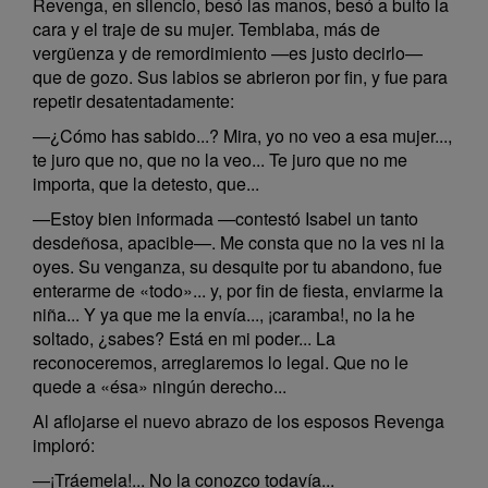
Revenga, en silencio, besó las manos, besó a bulto la
cara y el traje de su mujer. Temblaba, más de
vergüenza y de remordimiento —es justo decirlo—
que de gozo. Sus labios se abrieron por fin, y fue para
repetir desatentadamente:
—¿Cómo has sabido...? Mira, yo no veo a esa mujer...,
te juro que no, que no la veo... Te juro que no me
importa, que la detesto, que...
—Estoy bien informada —contestó Isabel un tanto
desdeñosa, apacible—. Me consta que no la ves ni la
oyes. Su venganza, su desquite por tu abandono, fue
enterarme de «todo»... y, por fin de fiesta, enviarme la
niña... Y ya que me la envía..., ¡caramba!, no la he
soltado, ¿sabes? Está en mi poder... La
reconoceremos, arreglaremos lo legal. Que no le
quede a «ésa» ningún derecho...
Al aflojarse el nuevo abrazo de los esposos Revenga
imploró:
—¡Tráemela!... No la conozco todavía...