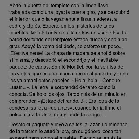
Abrió la puerta del templete con la linda llave
trabajada como una joya: la puerta giró, y se descubrió
el interior, que olía vagamente a finas maderas, a
cedro y ciprés. Experto en los misterios de tales
muebles, Montiel adivinó, allá detrás un «secreto». La
pared del fondo del templete estaba hueca y debía de
girar. Apoyó la yema del dedo, se esforzó un poco...
¡Efectivamente! La chapa de madera se arrolló sobre
sí misma, y descubrió el escondrijo y el inevitable
paquete de cartas. Sonrió Montiel, con la sonrisa de
los viejos, que es una mueca hecha al pasado, y tomó
los ya amarillentos papeles. «Hola, hola... Conque
Luisín...». La letra le sorprendió de tanto como la
conocía. Se frotó los ojos. Tardó más de un minuto en
comprender. «¡Estaré delirando...!». Era letra de la
condesa, su letra «de antes», cuando tenía firme el
pulso, clara la vista, roja y fuerte la sangre...
Desató el paquete y leyó a saltos, al azar. Lo inmenso
de la traición le aturdía: era, en su género, cosa tan
extraordinaria como el mueble. ¡Decir que jamás le