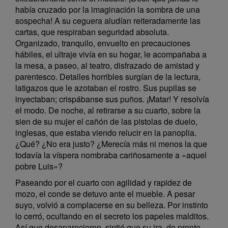
había cruzado por la imaginación la sombra de una
sospecha! A su ceguera aludían reiteradamente las
cartas, que respiraban seguridad absoluta.
Organizado, tranquilo, envuelto en precauciones
hábiles, el ultraje vivía en su hogar, le acompañaba a
la mesa, a paseo, al teatro, disfrazado de amistad y
parentesco. Detalles horribles surgían de la lectura,
latigazos que le azotaban el rostro. Sus pupilas se
inyectaban; crispábanse sus puños. ¡Matar! Y resolvía
el modo. De noche, al retirarse a su cuarto, sobre la
sien de su mujer el cañón de las pistolas de duelo,
inglesas, que estaba viendo relucir en la panoplia.
¿Qué? ¿No era justo? ¿Merecía más ni menos la que
todavía la víspera nombraba cariñosamente a «aquel
pobre Luis»?
Paseando por el cuarto con agilidad y rapidez de
mozo, el conde se detuvo ante el mueble. A pesar
suyo, volvió a complacerse en su belleza. Por instinto
lo cerró, ocultando en el secreto los papeles malditos.
Así que desaparecieron, sintió que su ira, de pronto,