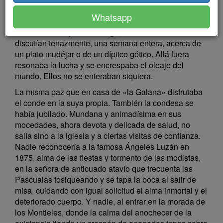
actual, se respiraba el polvo de varios siglos, más o
Whatsapp
menos remotos. Embozados en las capas o sumidos
en el cuello de piel del abrigo, los buenos señores
discutían tenazmente, una semana entera, acerca de
un plato mudéjar o de un díptico gótico. Allá fuera
resonaba la lucha y se encrespaba el oleaje del
mundo. Ellos no se enteraban siquiera.
La misma paz que en casa de «la Galana» disfrutaba
el conde en la suya propia. También la condesa se
había jubilado. Mundana y animadísima en sus
mocedades, ahora devota y delicada de salud, no
salía sino a la iglesia y a ciertas visitas de confianza.
Nadie reconocería a la famosa Ángeles Luzán en
1875, alma de las fiestas y tormento de las modistas,
en la señora de anticuado atavío que frecuenta las
Pascualas tosiqueando y se tapa la boca al salir de
misa, cuidando con igual solicitud el alma inmortal y el
deteriorado cuerpo. Y nadie, al entrar en la morada de
los Montieles, donde la calma del anochecer de la