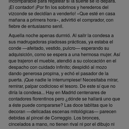
incomparable para regatear si la suerte se lo depara.
¡El contador! ¡Por fin los sobrinos y herederos del
vizconde se decidían a venderlo! «Que esté en casa
mañana a primera hora», advirtió el comprador, con
fiebre de entusiasmo senil.
Aquella noche apenas durmió. Al salir la condesa a
sus madrugadoras piadosas prácticas, ya estaba el
conde —afeitado, vestido, pulcro— esperando su
adquisición, como se espera a una hermosa mujer. Así
que trajeron el mueble, atendió a su colocación en el
despacho con cuidado infinito; despidió al mozo
dando generosa propina, y echó el pasador de la
puerta. ¡Que nadie le interrumpiese! Necesitaba mirar,
remirar, palpar codicioso el tesoro. De este sí que no
diría la condesa... Hay en Madrid centenares de
contadores florentinos pero ¿dónde se hallará uno que
a éste puede compararse? Las doce tablitas que lo
decoran —delicadas escenas mitológicas— parecen
debidas al pincel de Correggio. Los bronces,
cincelados a mano, no tienen rival ni por el dibujo ni