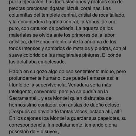
por la ejecución. Las incrustaciones y realces son de
piedras preciosas, ágatas, lázuli, coralinas. Las
columnitas del templete central, cristal de roca tallado,
y la encantadora figurina central, la Venus, de oro
puro, con cinturón de pedrería. La riqueza de los
materiales se olvida ante los primores de la labor
artística, del Renacimiento, ante la armonía de los
tonos intensos y sombríos de metales y piedras, con el
suave colorido de las magistrales pinturas. El conde
las detallaba embelesado.
Había en su gozo algo de ese sentimiento inicuo, pero
profundamente humano, que puede llamarse así: el
triunfo de la supervivencia. Venadura sería más
inteligente, convenido, pero ya se pudría en la
Sacramental... y era Montiel quien disfrutaba del
hermosísimo contador, con ansias de dueño celoso.
¡Después de envidiarlo tantas veces, estaba allí, allí!
En los cajones iba Montiel a guardar sus papelotes, su
correspondencia, inmediatamente, tomando plena
posesión de «lo suyo»,