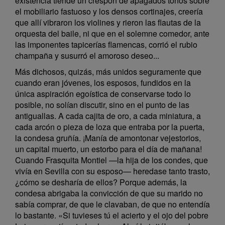
existencia tiende un crespón de apagados tonos sobre
el mobiliario fastuoso y los densos cortinajes, creería
que allí vibraron los violines y rieron las flautas de la
orquesta del baile, ni que en el solemne comedor, ante
las imponentes tapicerías flamencas, corrió el rubio
champaña y susurró el amoroso deseo...
Más dichosos, quizás, más unidos seguramente que
cuando eran jóvenes, los esposos, fundidos en la
única aspiración egoística de conservarse todo lo
posible, no solían discutir, sino en el punto de las
antiguallas. A cada cajita de oro, a cada miniatura, a
cada arcón o pieza de loza que entraba por la puerta,
la condesa gruñía. ¡Manía de amontonar vejestorios,
un capital muerto, un estorbo para el día de mañana!
Cuando Frasquita Montiel —la hija de los condes, que
vivía en Sevilla con su esposo— heredase tanto trasto,
¿cómo se desharía de ellos? Porque además, la
condesa abrigaba la convicción de que su marido no
sabía comprar, de que le clavaban, de que no entendía
lo bastante. «Si tuvieses tú el acierto y el ojo del pobre