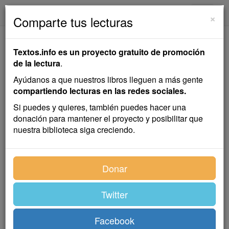
textos.info
Navega
×
Comparte tus lecturas
El Contador
Textos.info es un proyecto gratuito de promoción
de la lectura
.
Emilia Pardo Bazán
Ayúdanos a que nuestros libros lleguen a más gente
compartiendo lecturas en las redes sociales.
Cuento
Si puedes y quieres, también puedes hacer una
donación para mantener el proyecto y posibilitar que
nuestra biblioteca siga creciendo.
Allá en tiempos, fue el conde de Montiel hombre de
sociedad, «sportman», espadachín, y hasta tuvo sus
ribetes de político. Hoy le imponían vida metódica los
Donar
años y los achaques, y ni aportaba por teatros ni
aceptaba invitaciones. Su único solaz era una
Twitter
apacible tertulia por la tarde, al amor del brasero
tachonado, enorme, en la tienda de la anticuaria
conocida por «la Galana», donde se reunían otros
Facebook
aficionados, y hecha abstracción de la vida moderna y