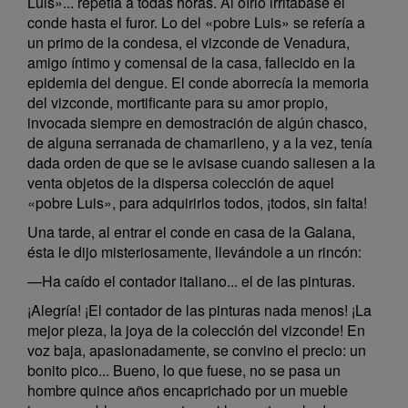
Luis»... repetía a todas horas. Al oírlo irritábase el
conde hasta el furor. Lo del «pobre Luis» se refería a
un primo de la condesa, el vizconde de Venadura,
amigo íntimo y comensal de la casa, fallecido en la
epidemia del dengue. El conde aborrecía la memoria
del vizconde, mortificante para su amor propio,
invocada siempre en demostración de algún chasco,
de alguna serranada de chamarileno, y a la vez, tenía
dada orden de que se le avisase cuando saliesen a la
venta objetos de la dispersa colección de aquel
«pobre Luis», para adquirirlos todos, ¡todos, sin falta!
Una tarde, al entrar el conde en casa de la Galana,
ésta le dijo misteriosamente, llevándole a un rincón:
—Ha caído el contador italiano... el de las pinturas.
¡Alegría! ¡El contador de las pinturas nada menos! ¡La
mejor pieza, la joya de la colección del vizconde! En
voz baja, apasionadamente, se convino el precio: un
bonito pico... Bueno, lo que fuese, no se pasa un
hombre quince años encaprichado por un mueble