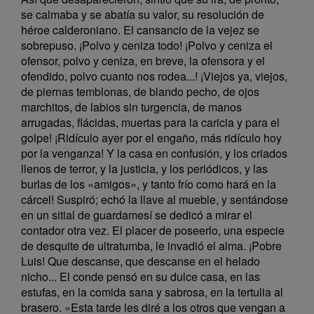
se calmaba y se abatía su valor, su resolución de
héroe calderoniano. El cansancio de la vejez se
sobrepuso. ¡Polvo y ceniza todo! ¡Polvo y ceniza el
ofensor, polvo y ceniza, en breve, la ofensora y el
ofendido, polvo cuanto nos rodea...! ¡Viejos ya, viejos,
de piernas temblonas, de blando pecho, de ojos
marchitos, de labios sin turgencia, de manos
arrugadas, flácidas, muertas para la caricia y para el
golpe! ¡Ridículo ayer por el engaño, más ridículo hoy
por la venganza! Y la casa en confusión, y los criados
llenos de terror, y la justicia, y los periódicos, y las
burlas de los «amigos», y tanto frío como hará en la
cárcel! Suspiró; echó la llave al mueble, y sentándose
en un sitial de guardamesí se dedicó a mirar el
contador otra vez. El placer de poseerlo, una especie
de desquite de ultratumba, le invadió el alma. ¡Pobre
Luis! Que descanse, que descanse en el helado
nicho... El conde pensó en su dulce casa, en las
estufas, en la comida sana y sabrosa, en la tertulia al
brasero. «Esta tarde les diré a los otros que vengan a