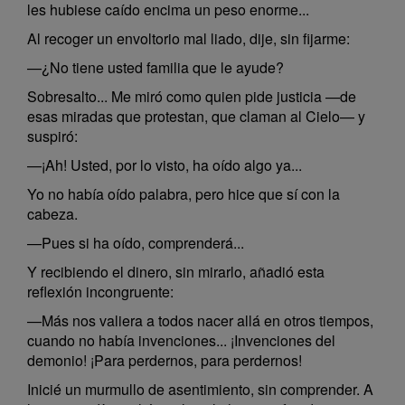
les hubiese caído encima un peso enorme...
Al recoger un envoltorio mal liado, dije, sin fijarme:
—¿No tiene usted familia que le ayude?
Sobresalto... Me miró como quien pide justicia —de
esas miradas que protestan, que claman al Cielo— y
suspiró:
—¡Ah! Usted, por lo visto, ha oído algo ya...
Yo no había oído palabra, pero hice que sí con la
cabeza.
—Pues si ha oído, comprenderá...
Y recibiendo el dinero, sin mirarlo, añadió esta
reflexión incongruente:
—Más nos valiera a todos nacer allá en otros tiempos,
cuando no había invenciones... ¡Invenciones del
demonio! ¡Para perdernos, para perdernos!
Inicié un murmullo de asentimiento, sin comprender. A