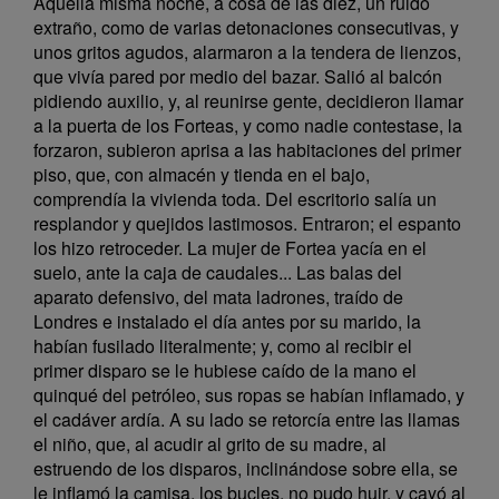
Aquella misma noche, a cosa de las diez, un ruido
extraño, como de varias detonaciones consecutivas, y
unos gritos agudos, alarmaron a la tendera de lienzos,
que vivía pared por medio del bazar. Salió al balcón
pidiendo auxilio, y, al reunirse gente, decidieron llamar
a la puerta de los Forteas, y como nadie contestase, la
forzaron, subieron aprisa a las habitaciones del primer
piso, que, con almacén y tienda en el bajo,
comprendía la vivienda toda. Del escritorio salía un
resplandor y quejidos lastimosos. Entraron; el espanto
los hizo retroceder. La mujer de Fortea yacía en el
suelo, ante la caja de caudales... Las balas del
aparato defensivo, del mata ladrones, traído de
Londres e instalado el día antes por su marido, la
habían fusilado literalmente; y, como al recibir el
primer disparo se le hubiese caído de la mano el
quinqué del petróleo, sus ropas se habían inflamado, y
el cadáver ardía. A su lado se retorcía entre las llamas
el niño, que, al acudir al grito de su madre, al
estruendo de los disparos, inclinándose sobre ella, se
le inflamó la camisa, los bucles, no pudo huir, y cayó al