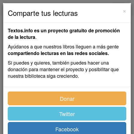
textos.info
Navega
×
Comparte tus lecturas
El Invento
Textos.info es un proyecto gratuito de promoción
de la lectura
.
Emilia Pardo Bazán
Ayúdanos a que nuestros libros lleguen a más gente
compartiendo lecturas en las redes sociales.
Cuento
Si puedes y quieres, también puedes hacer una
donación para mantener el proyecto y posibilitar que
nuestra biblioteca siga creciendo.
El bazar, aún pareciéndose a los demás bazares,
revestía un aspecto particularmente depresivo para el
ánimo. Era el mismo hacinamiento de camas doradas,
Donar
sillas curvadas de madera, paquetes de ferranchinería
oxidados, cubos de cinc, loza grosera y pretenciosa,
Twitter
cacerolas ordinarias y cromos que dan ganas de llorar;
erizaba el pelo de la estética, a fuerza de fealdad
moderna acumulada; pero tenía, además, una nota de
Facebook
abandono de descuido, que aumentó la repulsión que