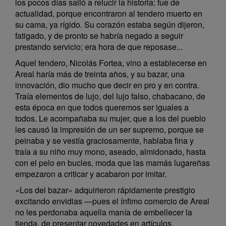
los pocos días salió a relucir la historia: fue de
actualidad, porque encontraron al tendero muerto en
su cama, ya rígido. Su corazón estaba según dijeron,
fatigado, y de pronto se habría negado a seguir
prestando servicio; era hora de que reposase...
Aquel tendero, Nicolás Fortea, vino a establecerse en
Areal haría más de treinta años, y su bazar, una
innovación, dio mucho que decir en pro y en contra.
Traía elementos de lujo, del lujo falso, chabacano, de
esta época en que todos queremos ser iguales a
todos. Le acompañaba su mujer, que a los del pueblo
les causó la impresión de un ser supremo, porque se
peinaba y se vestía graciosamente, hablaba fina y
traía a su niño muy mono, aseado, almidonado, hasta
con el pelo en bucles, moda que las mamás lugareñas
empezaron a criticar y acabaron por imitar.
«Los del bazar» adquirieron rápidamente prestigio
excitando envidias —pues el ínfimo comercio de Areal
no les perdonaba aquella manía de embellecer la
tienda, de presentar novedades en artículos,