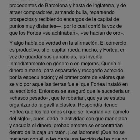
procedentes de Barcelona y hasta de Inglaterra, y de
atraer compradores, armando bulla, repartiendo
prospectos y recibiendo encargos de la capital de
puntos muy distantes—, por lo cual corrió la voz de
que los Fortea «se achinaban», «se hacían de oro».
Y algo había de verdad en la afirmación. El comercio
es productivo, si el capital rueda mucho, y Fortea, en
vez de guardar sus ganancias, las invertía
inmediatamente en género o en mejoras. Quería el
dinero a mano, para esparcirlo y recogerlo acrecido
por la especulación; y el primer cofre de valores que
se vio por aquellas tierras fue el que Fortea instaló en
su escritorio. Entonces se aseguró que le sucedería un
«chasco pesado», que le robarían, que ya se estaba
organizando la gavilla clásica. Respondía riendo
Fortea que los ladrones sí que se llevarían «el camelo
del siglo», pues, dada la actividad con que manejaba
y sacudía el dinero, probablemente se encontrarían
dentro de la caja un ratón. ¡Los ladrones! ¡Que no se
metieran con él, o les daría una lección de las que no