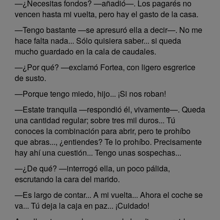
—¿Necesitas fondos? —añadió—. Los pagarés no
vencen hasta mi vuelta, pero hay el gasto de la casa.
—Tengo bastante —se apresuró ella a decir—. No me
hace falta nada... Sólo quisiera saber... si queda
mucho guardado en la cala de caudales.
—¿Por qué? —exclamó Fortea, con ligero esgrerice
de susto.
—Porque tengo miedo, hijo... ¡Si nos roban!
—Estate tranquila —respondió él, vivamente—. Queda
una cantidad regular; sobre tres mil duros... Tú
conoces la combinación para abrir, pero te prohíbo
que abras..., ¿entiendes? Te lo prohíbo. Precisamente
hay ahí una cuestión... Tengo unas sospechas...
—¿De qué? —interrogó ella, un poco pálida,
escrutando la cara del marido.
—Es largo de contar... A mi vuelta... Ahora el coche se
va... Tú deja la caja en paz... ¡Cuidado!