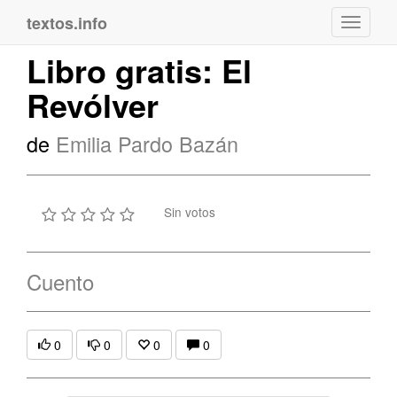
textos.info
Navega
Libro gratis: El
Revólver
de
Emilia Pardo Bazán
Sin votos
Cuento
0
0
0
0