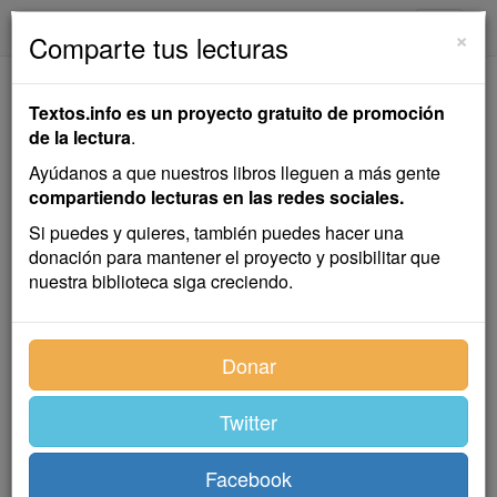
textos.info
Navega
×
Comparte tus lecturas
El Rosario de Coral
Textos.info es un proyecto gratuito de promoción
de la lectura
.
Emilia Pardo Bazán
Ayúdanos a que nuestros libros lleguen a más gente
compartiendo lecturas en las redes sociales.
Cuento
Si puedes y quieres, también puedes hacer una
donación para mantener el proyecto y posibilitar que
nuestra biblioteca siga creciendo.
Las monjitas del convento de la Humildad fueron
testigos de un prodigio más inexplicable que ninguno.
El prodigio, en efecto, no se parecía a los reiterados
Donar
casos en que la gracia, visiblemente, había
descendido sobre el convento.
Twitter
No era que se hubiese curado súbitamente una monja
de inveterada parálisis, ni que hubiese parpadeado la
Facebook
efigie de Nuestra Señora, que todos los años, el día de