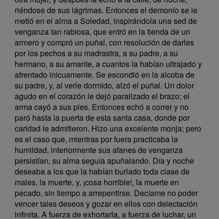
riéndose de sus lágrimas. Entonces el demonio se le
metió en el alma a Soledad, inspirándola una sed de
venganza tan rabiosa, que entró en la tienda de un
armero y compró un puñal, con resolución de darles
por los pechos a su madrastra, a su padre, a su
hermano, a su amante, a cuantos la habían ultrajado y
afrentado inicuamente. Se escondió en la alcoba de
su padre, y, al verle dormido, alzó el puñal. Un dolor
agudo en el corazón le dejó paralizado el brazo; el
arma cayó a sus pies. Entonces echó a correr y no
paró hasta la puerta de esta santa casa, donde por
caridad le admitieron. Hizo una excelente monja; pero
es el caso que, mientras por fuera practicaba la
humildad, interiormente sus afanes de venganza
persistían, su alma seguía apuñalando. Día y noche
deseaba a los que la habían burlado toda clase de
males, la muerte, y, ¡cosa horrible!, la muerte en
pecado, sin tiempo a arrepentirse. Decíame no poder
vencer tales deseos y gozar en ellos con delectación
infinita. A fuerza de exhortarla, a fuerza de luchar, un