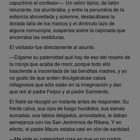
capuchino el confesor—. Un velón típico, de latón
reluciente, los alumbraba, y entre la penumbra de la
estancia abovedada y solemne, destacábase la
dorada talla de los marcos y el diminuto lazo de
alguna cornucopia, suspensa sobre la cajonada que
encerraba las vestiduras.
El visitador fue directamente al asunto.
—Dígame su paternidad qué hay de eso del rosario de
la monja que acaba de morir, porque todo ello
trasciende a inocentada de las benditas madres, y yo
no gusto de que anden divulgándose casos
milagrosos que sólo están en la imaginación y dan
que reír al padre Feijoo y al padre Sarmiento.
El fraile se recogió un instante antes de responder. Su
frente calva, sus ojos de fuego hundidos, sus sienes
surcadas, sus labios delgados, amoratados, le daban
semejanza con los San Jerónimos de Ribera. Y en
efecto, el padre Mauro estaba casi en olor de santidad.
—Me pide su paternidad cosa en que yo no podría