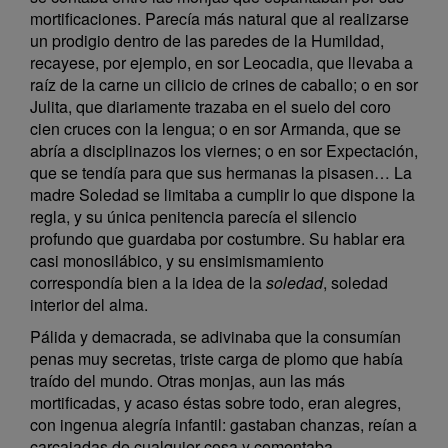
mortificaciones. Parecía más natural que al realizarse
un prodigio dentro de las paredes de la Humildad,
recayese, por ejemplo, en sor Leocadia, que llevaba a
raíz de la carne un cilicio de crines de caballo; o en sor
Julita, que diariamente trazaba en el suelo del coro
cien cruces con la lengua; o en sor Armanda, que se
abría a disciplinazos los viernes; o en sor Expectación,
que se tendía para que sus hermanas la pisasen… La
madre Soledad se limitaba a cumplir lo que dispone la
regla, y su única penitencia parecía el silencio
profundo que guardaba por costumbre. Su hablar era
casi monosilábico, y su ensimismamiento
correspondía bien a la idea de la
soledad
, soledad
interior del alma.
Pálida y demacrada, se adivinaba que la consumían
penas muy secretas, triste carga de plomo que había
traído del mundo. Otras monjas, aun las más
mortificadas, y acaso éstas sobre todo, eran alegres,
con ingenua alegría infantil: gastaban chanzas, reían a
carcajadas de cualquier cosa y comentaba