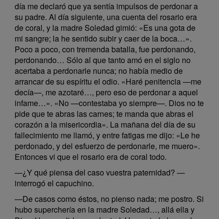
día me declaró que ya sentía impulsos de perdonar a
su padre. Al día siguiente, una cuenta del rosario era
de coral, y la madre Soledad gimió: «Es una gota de
mi sangre; la he sentido subir y caer de la boca…».
Poco a poco, con tremenda batalla, fue perdonando,
perdonando… Sólo al que tanto amó en el siglo no
acertaba a perdonarle nunca; no había medio de
arrancar de su espíritu el odio. «Haré penitencia —me
decía—, me azotaré…, pero eso de perdonar a aquel
infame…». «No —contestaba yo siempre—. Dios no te
pide que te abras las carnes; te manda que abras el
corazón a la misericordia». La mañana del día de su
fallecimiento me llamó, y entre fatigas me dijo: «Le he
perdonado, y del esfuerzo de perdonarle, me muero».
Entonces vi que el rosario era de coral todo.
—¿Y qué piensa del caso vuestra paternidad? —
interrogó el capuchino.
—De casos como éstos, no pienso nada; me postro. Si
hubo superchería en la madre Soledad…, allá ella y