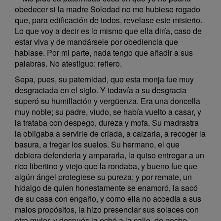
obedecer si la madre Soledad no me hubiese rogado
que, para edificación de todos, revelase este misterio.
Lo que voy a decir es lo mismo que ella diría, caso de
estar viva y de mandársele por obediencia que
hablase. Por mi parte, nada tengo que añadir a sus
palabras. No atestiguo: refiero.
Sepa, pues, su paternidad, que esta monja fue muy
desgraciada en el siglo. Y todavía a su desgracia
superó su humillación y vergüenza. Era una doncella
muy noble; su padre, viudo, se había vuelto a casar, y
la trataba con despego, dureza y mofa. Su madrastra
la obligaba a servirle de criada, a calzarla, a recoger la
basura, a fregar los suelos. Su hermano, el que
debiera defenderla y ampararla, la quiso entregar a un
rico libertino y viejo que la rondaba, y bueno fue que
algún ángel protegiese su pureza; y por remate, un
hidalgo de quien honestamente se enamoró, la sacó
de su casa con engaño, y como ella no accedía a sus
malos propósitos, la hizo presenciar sus solaces con
otra mujer, y después la echó a la calle, de noche,