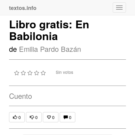
textos.info
Navega
Libro gratis: En
Babilonia
de
Emilia Pardo Bazán
Sin votos
Cuento
0
0
0
0