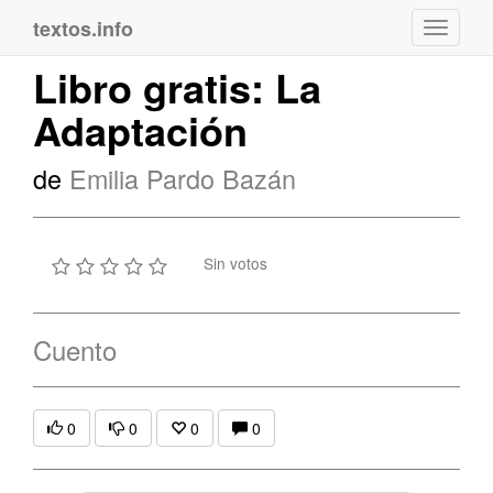
textos.info
Navega
Libro gratis: La
Adaptación
de
Emilia Pardo Bazán
Sin votos
Cuento
0
0
0
0