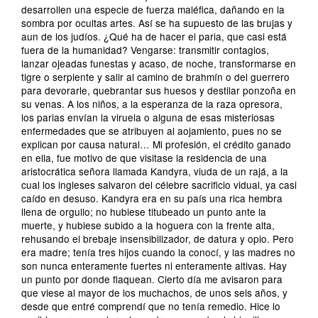
desarrollen una especie de fuerza maléfica, dañando en la
sombra por ocultas artes. Así se ha supuesto de las brujas y
aun de los judíos. ¿Qué ha de hacer el paria, que casi está
fuera de la humanidad? Vengarse: transmitir contagios,
lanzar ojeadas funestas y acaso, de noche, transformarse en
tigre o serpiente y salir al camino de brahmín o del guerrero
para devorarle, quebrantar sus huesos y destilar ponzoña en
su venas. A los niños, a la esperanza de la raza opresora,
los parias envían la viruela o alguna de esas misteriosas
enfermedades que se atribuyen al aojamiento, pues no se
explican por causa natural… Mi profesión, el crédito ganado
en ella, fue motivo de que visitase la residencia de una
aristocrática señora llamada Kandyra, viuda de un rajá, a la
cual los ingleses salvaron del célebre sacrificio vidual, ya casi
caído en desuso. Kandyra era en su país una rica hembra
llena de orgullo; no hubiese titubeado un punto ante la
muerte, y hubiese subido a la hoguera con la frente alta,
rehusando el brebaje insensibilizador, de datura y opio. Pero
era madre; tenía tres hijos cuando la conocí, y las madres no
son nunca enteramente fuertes ni enteramente altivas. Hay
un punto por donde flaquean. Cierto día me avisaron para
que viese al mayor de los muchachos, de unos seis años, y
desde que entré comprendí que no tenía remedio. Hice lo