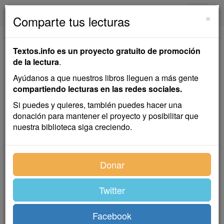
textos.info
Navega
×
Comparte tus lecturas
La Aventura del Ángel
Textos.info es un proyecto gratuito de promoción
de la lectura
.
Emilia Pardo Bazán
Ayúdanos a que nuestros libros lleguen a más gente
compartiendo lecturas en las redes sociales.
Cuento
Si puedes y quieres, también puedes hacer una
donación para mantener el proyecto y posibilitar que
nuestra biblioteca siga creciendo.
Por falta menos grave que la de Luzbel, que no
alcanzó proporciones de «caída», un ángel fue
condenado a pena de destierro en el mundo. Tenía
Donar
que cumplirla por espacio de un año, lo cual supone
una inmensa suma de perdida felicidad; un año de
Twitter
beatitud es un infinito de goces y bienes que no
pueden vislumbrar ni remotamente nuestros sentidos
groseros y nuestra mezquina imaginación. Sin
Facebook
embargo, el ángel, sumiso y pesaroso de su yerro, no