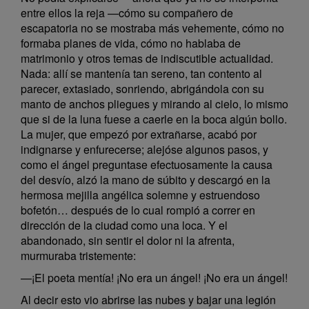
entre ellos la reja —cómo su compañero de
escapatoria no se mostraba más vehemente, cómo no
formaba planes de vida, cómo no hablaba de
matrimonio y otros temas de indiscutible actualidad.
Nada: allí se mantenía tan sereno, tan contento al
parecer, extasiado, sonriendo, abrigándola con su
manto de anchos pliegues y mirando al cielo, lo mismo
que si de la luna fuese a caerle en la boca algún bollo.
La mujer, que empezó por extrañarse, acabó por
indignarse y enfurecerse; alejóse algunos pasos, y
como el ángel preguntase efectuosamente la causa
del desvío, alzó la mano de súbito y descargó en la
hermosa mejilla angélica solemne y estruendoso
bofetón… después de lo cual rompió a correr en
dirección de la ciudad como una loca. Y el
abandonado, sin sentir el dolor ni la afrenta,
murmuraba tristemente:
—¡El poeta mentía! ¡No era un ángel! ¡No era un ángel!
Al decir esto vio abrirse las nubes y bajar una legión