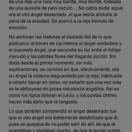
de una reja una cara muy bonita, muy bonita, rodeada
de una aureola de pelo oscuro… No cabía duda: aquel
era el otro ángel desterrado, el que debía aliviarle la
pena de la soledad. Se acercó a la reja trémulo de
emoción.
No archivan las historias el traslado fiel de lo que
platicaron al través de los hierros el ángel verdadero y
el supuesto ángel, que escondía su faz entre el follaje
menudo y las pálidas flores del fragante jazmín. Sin
duda desde el primer momento, sin más
explicaciones, se convino en que, efectivamente, era
un ángel la criatura resguardada por la reja; habituada
a oírselo llamar en verso, no extrañó que una vez más
se le atribuyese en prosa naturaleza angélica. Así es
como los ripios falsean el juicio, y los poetas chirles
hacen más daño que la langosta.
Lo que también comprendió el ángel desterrado fue
que el otro ángel era doblemente desdichado que él,
pues se quejaba de no poder salir de allí, de que le
guardaban y vigilaban mucho, de que le tenían sujeto