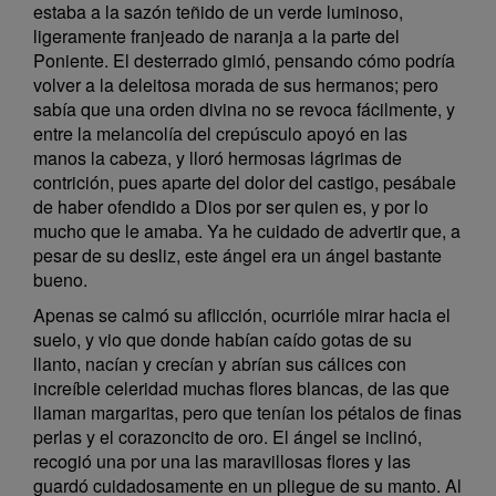
estaba a la sazón teñido de un verde luminoso,
ligeramente franjeado de naranja a la parte del
Poniente. El desterrado gimió, pensando cómo podría
volver a la deleitosa morada de sus hermanos; pero
sabía que una orden divina no se revoca fácilmente, y
entre la melancolía del crepúsculo apoyó en las
manos la cabeza, y lloró hermosas lágrimas de
contrición, pues aparte del dolor del castigo, pesábale
de haber ofendido a Dios por ser quien es, y por lo
mucho que le amaba. Ya he cuidado de advertir que, a
pesar de su desliz, este ángel era un ángel bastante
bueno.
Apenas se calmó su aflicción, ocurrióle mirar hacia el
suelo, y vio que donde habían caído gotas de su
llanto, nacían y crecían y abrían sus cálices con
increíble celeridad muchas flores blancas, de las que
llaman margaritas, pero que tenían los pétalos de finas
perlas y el corazoncito de oro. El ángel se inclinó,
recogió una por una las maravillosas flores y las
guardó cuidadosamente en un pliegue de su manto. Al