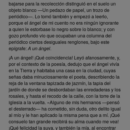
bajarse para la recolección distinguió en el suelo un
objeto blanco —Un pedazo de papel, un trozo de
periódico—. Lo tomó también y empezó a leerlo,
porque el ángel de mi cuento no era ningún ignorante
a quien le estorbase lo negro sobre lo blanco; y con
gozo profundo vio que ocupaban una columna del
periódico ciertos desiguales renglones, bajo este
epígrafe:
A un ángel
.
¡A un ángel! ¡Qué coincidencia! Leyó afanosamente, y,
por el contexto de la poesía, dedujo que el ángel vivía
en la Tierra y habitaba una casa en la ciudad, cuyas
señas daba minuciosamente el poeta, describiendo la
reja de la ventana tapizada de jazmín, la tapia del
jardín de donde se desbordaban las enredaderas y los
rosales, y hasta el recodo de la calle, con la torre de la
iglesia a la vuelta. «Alguno de mis hermanos —pensó
el desterrado— ha cometido, sin duda, otro delito igual
al mío y le han aplicado la misma pena que a mí. ¡Qué
consuelo tan grande recibirá su alma cuando me vea!
¡Qué felicidad la suya, y también la mía, al encontrar