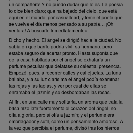
un compañero! Y no puedo dudar que lo es. La poesía
lo dice bien claro; que ha bajado del cielo, que está
aquí en el mundo, por casualidad, y teme el poeta que
se vuelva el día menos pensado a su patria… ¡Oh
ventura! A buscarle inmediatamente».
Dicho y hecho. El ángel se dirigió hacia la ciudad. No
sabía en qué barrio podría vivir su hermano; pero
estaba seguro de acertar pronto. Hasta suponía que
de la casa habitada por el ángel se exhalaría un
perfume peculiar que delatase su celestial presencia.
Empezó, pues, a recorrer calles y callejuelas. La luna
brillaba, y a su luz clarísima el ángel podía examinar
las rejas y las tapias, y ver por cual de ellas se
enramaba el jazmín y se desbordaban las rosas.
Al fin, en una calle muy solitaria, un aroma que traía la
brisa hizo latir fuertemente el corazón del ángel; no
olía a gloria, pero sí olía a jazmín; y el perfume era
embriagador y sutil, como un pensamiento amoroso. A
la vez que percibía el perfume, divisó tras los hierros