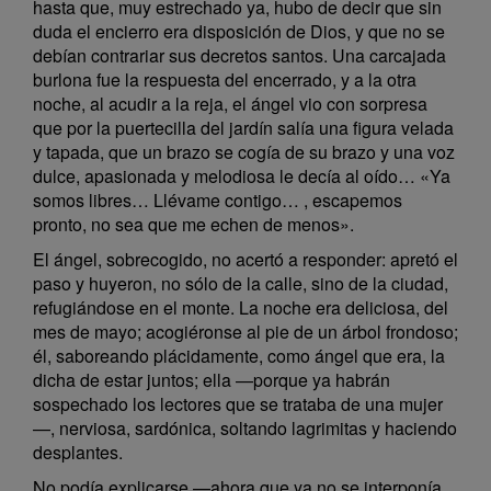
hasta que, muy estrechado ya, hubo de decir que sin
duda el encierro era disposición de Dios, y que no se
debían contrariar sus decretos santos. Una carcajada
burlona fue la respuesta del encerrado, y a la otra
noche, al acudir a la reja, el ángel vio con sorpresa
que por la puertecilla del jardín salía una figura velada
y tapada, que un brazo se cogía de su brazo y una voz
dulce, apasionada y melodiosa le decía al oído… «Ya
somos libres… Llévame contigo… , escapemos
pronto, no sea que me echen de menos».
El ángel, sobrecogido, no acertó a responder: apretó el
paso y huyeron, no sólo de la calle, sino de la ciudad,
refugiándose en el monte. La noche era deliciosa, del
mes de mayo; acogiéronse al pie de un árbol frondoso;
él, saboreando plácidamente, como ángel que era, la
dicha de estar juntos; ella —porque ya habrán
sospechado los lectores que se trataba de una mujer
—, nerviosa, sardónica, soltando lagrimitas y haciendo
desplantes.
No podía explicarse —ahora que ya no se interponía