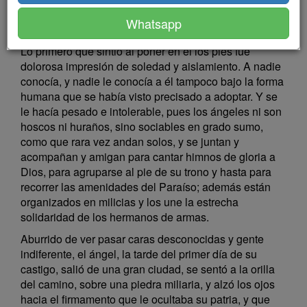
chistó; bajó los ojos, abrió las alas, y con vuelo
Whatsapp
pausado y seguro descendió a nuestro planeta.
Lo primero que sintió al poner en él los pies fue
dolorosa impresión de soledad y aislamiento. A nadie
conocía, y nadie le conocía a él tampoco bajo la forma
humana que se había visto precisado a adoptar. Y se
le hacía pesado e intolerable, pues los ángeles ni son
hoscos ni huraños, sino sociables en grado sumo,
como que rara vez andan solos, y se juntan y
acompañan y amigan para cantar himnos de gloria a
Dios, para agruparse al pie de su trono y hasta para
recorrer las amenidades del Paraíso; además están
organizados en milicias y los une la estrecha
solidaridad de los hermanos de armas.
Aburrido de ver pasar caras desconocidas y gente
indiferente, el ángel, la tarde del primer día de su
castigo, salió de una gran ciudad, se sentó a la orilla
del camino, sobre una piedra miliaria, y alzó los ojos
hacia el firmamento que le ocultaba su patria, y que