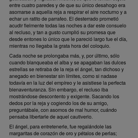
entre cuatro paredes y de que su único desahogo era
asomarse a aquella reja a respirar el aire nocturno y a
echar un ratito de parrafeo. El desterrado prometió
acudir fielmente todas las noches a dar este consuelo
al recluso, y tan a gusto cumplió su promesa que
desde entones lo único que le pareció largo fue el día,
mientras no llegaba la grata hora del coloquio.
Cada noche se prolongaba más, y, por último, sólo
cuando blanqueaba el alba y se apagaban las dulces
estrellas se retiraba de la reja el ángel, tan dichoso y
anegado en bienestar sin límites, como si nadase
todavía en la luz del empíreo y le asistiese la perfecta
bienaventuranza. Sin embargo, el recluso iba
mostrándose descontento y exigente. Sacando los
dedos por la reja y cogiendo los de su amigo,
preguntábale, con asomos de mal humor, cuándo
pensaba libertarle de aquel cautiverio.
El ángel, para entretenerle, fue regalándole las
margaritas de corazón de oro y pétalos de perlas;