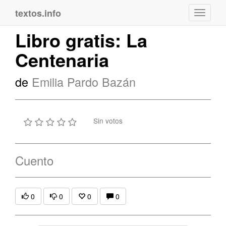
textos.info
Navega
Libro gratis: La
Centenaria
de
Emilia Pardo Bazán
Sin votos
Cuento
0
0
0
0