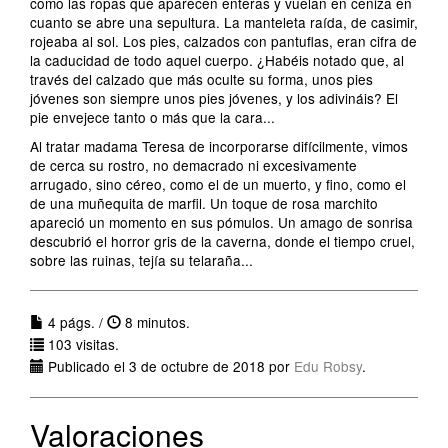
como las ropas que aparecen enteras y vuelan en ceniza en
cuanto se abre una sepultura. La manteleta raída, de casimir,
rojeaba al sol. Los pies, calzados con pantuflas, eran cifra de
la caducidad de todo aquel cuerpo. ¿Habéis notado que, al
través del calzado que más oculte su forma, unos pies
jóvenes son siempre unos pies jóvenes, y los adivináis? El
pie envejece tanto o más que la cara...
Al tratar madama Teresa de incorporarse difícilmente, vimos
de cerca su rostro, no demacrado ni excesivamente
arrugado, sino céreo, como el de un muerto, y fino, como el
de una muñequita de marfil. Un toque de rosa marchito
apareció un momento en sus pómulos. Un amago de sonrisa
descubrió el horror gris de la caverna, donde el tiempo cruel,
sobre las ruinas, tejía su telaraña...
4 págs. /
8 minutos.
103 visitas.
Publicado el 3 de octubre de 2018 por
Edu Robsy
.
Valoraciones