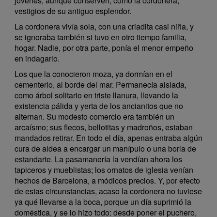
jóvenes, aunque conserven, como la cordonera,
vestigios de su antiguo esplendor.
La cordonera vivía sola, con una criadita casi niña, y
se ignoraba también si tuvo en otro tiempo familia,
hogar. Nadie, por otra parte, ponía el menor empeño
en indagarlo.
Los que la conocieron moza, ya dormían en el
cementerio, al borde del mar. Permanecía aislada,
como árbol solitario en triste llanura, llevando la
existencia pálida y yerta de los ancianitos que no
alternan. Su modesto comercio era también un
arcaísmo; sus flecos, bellotitas y madroños, estaban
mandados retirar. En todo el día, apenas entraba algún
cura de aldea a encargar un manípulo o una borla de
estandarte. La pasamanería la vendían ahora los
tapiceros y mueblistas; los ornatos de iglesia venían
hechos de Barcelona, a módicos precios. Y, por efecto
de estas circunstancias, acaso la cordonera no tuviese
ya qué llevarse a la boca, porque un día suprimió la
doméstica, y se lo hizo todo: desde poner el puchero,