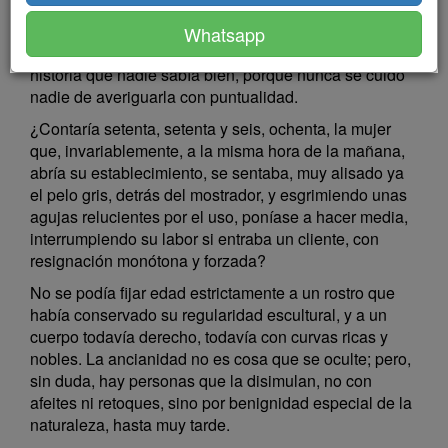
Se le conocía perfectamente que debía de haber sido
muy hermosa... ¿Cuándo? Aquí empezaban las
Whatsapp
vaguedades y hasta las contradicciones de una
historia que nadie sabía bien, porque nunca se cuidó
nadie de averiguarla con puntualidad.
¿Contaría setenta, setenta y seis, ochenta, la mujer
que, invariablemente, a la misma hora de la mañana,
abría su establecimiento, se sentaba, muy alisado ya
el pelo gris, detrás del mostrador, y esgrimiendo unas
agujas relucientes por el uso, poníase a hacer media,
interrumpiendo su labor si entraba un cliente, con
resignación monótona y forzada?
No se podía fijar edad estrictamente a un rostro que
había conservado su regularidad escultural, y a un
cuerpo todavía derecho, todavía con curvas ricas y
nobles. La ancianidad no es cosa que se oculte; pero,
sin duda, hay personas que la disimulan, no con
afeites ni retoques, sino por benignidad especial de la
naturaleza, hasta muy tarde.