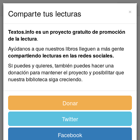
textos.info
Navega
×
Comparte tus lecturas
La Cordonera
Textos.info es un proyecto gratuito de promoción
de la lectura
.
Emilia Pardo Bazán
Ayúdanos a que nuestros libros lleguen a más gente
compartiendo lecturas en las redes sociales.
Cuento
Si puedes y quieres, también puedes hacer una
donación para mantener el proyecto y posibilitar que
nuestra biblioteca siga creciendo.
Todos la recuerdan, porque vivió muchos, muchos
años, y tres generaciones la han visto envejecer
lentamente, en su tienda angosta, entre rollos de
Donar
estambre, piezas de pasamanería, rechamantes
galones de oro y plata para casullas, y sartas de almas
Twitter
de bellotas, de madera torneada, que, colgadas de
clavos, producían, al entrechocarse, un castañetear de
huesecillos de muertos.
Facebook