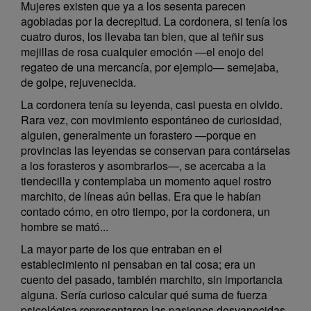
Mujeres existen que ya a los sesenta parecen
agobiadas por la decrepitud. La cordonera, si tenía los
cuatro duros, los llevaba tan bien, que al teñir sus
mejillas de rosa cualquier emoción —el enojo del
regateo de una mercancía, por ejemplo— semejaba,
de golpe, rejuvenecida.
La cordonera tenía su leyenda, casi puesta en olvido.
Rara vez, con movimiento espontáneo de curiosidad,
alguien, generalmente un forastero —porque en
provincias las leyendas se conservan para contárselas
a los forasteros y asombrarlos—, se acercaba a la
tiendecilla y contemplaba un momento aquel rostro
marchito, de líneas aún bellas. Era que le habían
contado cómo, en otro tiempo, por la cordonera, un
hombre se mató...
La mayor parte de los que entraban en el
establecimiento ni pensaban en tal cosa; era un
cuento del pasado, también marchito, sin importancia
alguna. Sería curioso calcular qué suma de fuerza
psicológica representaron las pasiones desvanecidas,