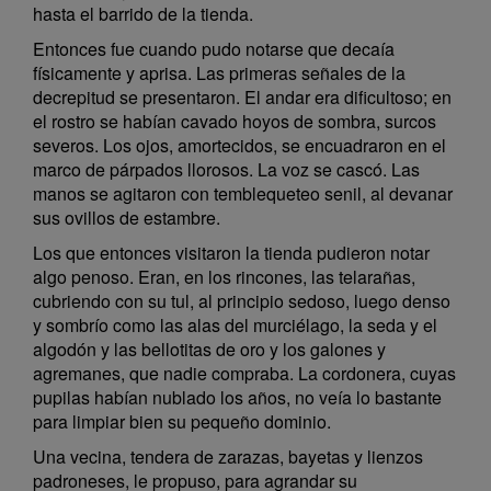
hasta el barrido de la tienda.
Entonces fue cuando pudo notarse que decaía
físicamente y aprisa. Las primeras señales de la
decrepitud se presentaron. El andar era dificultoso; en
el rostro se habían cavado hoyos de sombra, surcos
severos. Los ojos, amortecidos, se encuadraron en el
marco de párpados llorosos. La voz se cascó. Las
manos se agitaron con temblequeteo senil, al devanar
sus ovillos de estambre.
Los que entonces visitaron la tienda pudieron notar
algo penoso. Eran, en los rincones, las telarañas,
cubriendo con su tul, al principio sedoso, luego denso
y sombrío como las alas del murciélago, la seda y el
algodón y las bellotitas de oro y los galones y
agremanes, que nadie compraba. La cordonera, cuyas
pupilas habían nublado los años, no veía lo bastante
para limpiar bien su pequeño dominio.
Una vecina, tendera de zarazas, bayetas y lienzos
padroneses, le propuso, para agrandar su