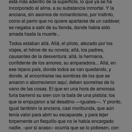
está más adentro de la superficie, lo que ya se ha
incorporado al alma, a su substancia inmortal. Y la
anciana, sin asomos de romanticismo, por instinto,
como el perro que no quiere apartarse de un cadáver,
se negaba a salir de su tienda, donde había sido
amada hasta la muerte...
Todos estaban allá. Allá, el piloto, atezado por los
viajes, el héroe de su novela; allá, los padres,
causantes de la desventura; allá, la hermana,
confidente de los amores, su amparadora... Allá, en
ese lejano país, donde todos se van quedando, y
donde, al encontrarse las sombras de los que se
amaron o aborrecieron aquí, deben sonreírse de lo
vano de las cosas. El que en una hora de amorosa
furia barrenó su sien con la bala de una pistola; los
que le empujaron a tal desatino —iguales—. Y pronto,
igual también la anciana, casi moribunda, que aún
tenía valor para abrir su escaparate, y para tejer
torpemente un flequillo que no le había encargado
nadie, «por si acaso» ocurría que se lo pidiesen, con