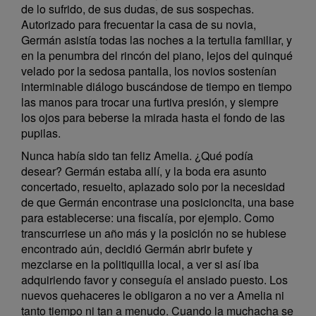
de lo sufrido, de sus dudas, de sus sospechas.
Autorizado para frecuentar la casa de su novia,
Germán asistía todas las noches a la tertulia familiar, y
en la penumbra del rincón del piano, lejos del quinqué
velado por la sedosa pantalla, los novios sostenían
interminable diálogo buscándose de tiempo en tiempo
las manos para trocar una furtiva presión, y siempre
los ojos para beberse la mirada hasta el fondo de las
pupilas.
Nunca había sido tan feliz Amelia. ¿Qué podía
desear? Germán estaba allí, y la boda era asunto
concertado, resuelto, aplazado solo por la necesidad
de que Germán encontrase una posicioncita, una base
para establecerse: una fiscalía, por ejemplo. Como
transcurriese un año más y la posición no se hubiese
encontrado aún, decidió Germán abrir bufete y
mezclarse en la politiquilla local, a ver si así iba
adquiriendo favor y conseguía el ansiado puesto. Los
nuevos quehaceres le obligaron a no ver a Amelia ni
tanto tiempo ni tan a menudo. Cuando la muchacha se