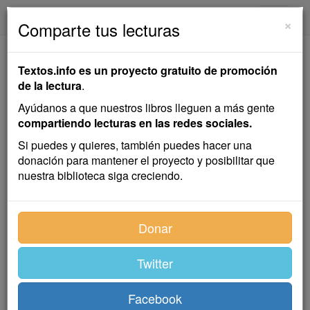
textos.info
Navega
×
Comparte tus lecturas
La Novia Fiel
Textos.info es un proyecto gratuito de promoción
de la lectura
.
Emilia Pardo Bazán
Ayúdanos a que nuestros libros lleguen a más gente
compartiendo lecturas en las redes sociales.
Cuento
Si puedes y quieres, también puedes hacer una
donación para mantener el proyecto y posibilitar que
nuestra biblioteca siga creciendo.
Fue sorpresa muy grande para todo Marineda el que
se rompiesen la relaciones entre Germán Riaza y
Amelia Sirvián. Ni la separación de un matrimonio da
Donar
margen a tantos comentarios. La gente se había
acostumbrado a creer que Germán y Amelia no podían
Twitter
menos de casarse. Nadie se explicó el suceso, ni
siquiera el mismo novio. Solo el confesor de Amelia
tuvo la clave del enigma.
Facebook