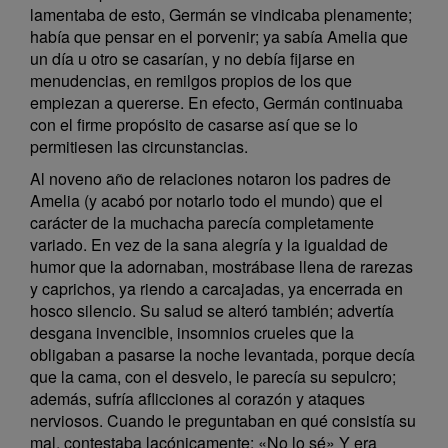
lamentaba de esto, Germán se vindicaba plenamente;
había que pensar en el porvenir; ya sabía Amelia que
un día u otro se casarían, y no debía fijarse en
menudencias, en remilgos propios de los que
empiezan a quererse. En efecto, Germán continuaba
con el firme propósito de casarse así que se lo
permitiesen las circunstancias.
Al noveno año de relaciones notaron los padres de
Amelia (y acabó por notarlo todo el mundo) que el
carácter de la muchacha parecía completamente
variado. En vez de la sana alegría y la igualdad de
humor que la adornaban, mostrábase llena de rarezas
y caprichos, ya riendo a carcajadas, ya encerrada en
hosco silencio. Su salud se alteró también; advertía
desgana invencible, insomnios crueles que la
obligaban a pasarse la noche levantada, porque decía
que la cama, con el desvelo, le parecía su sepulcro;
además, sufría aflicciones al corazón y ataques
nerviosos. Cuando le preguntaban en qué consistía su
mal, contestaba lacónicamente: «No lo sé» Y era