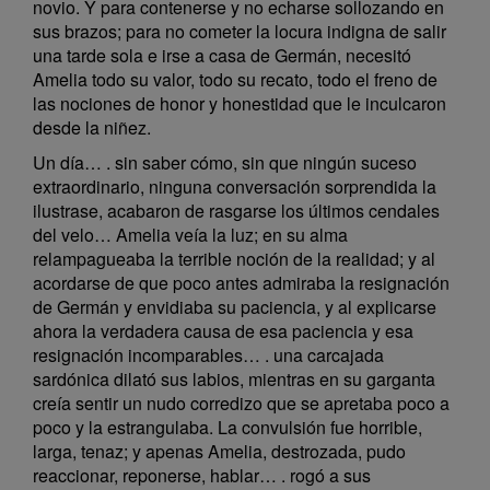
novio. Y para contenerse y no echarse sollozando en
sus brazos; para no cometer la locura indigna de salir
una tarde sola e irse a casa de Germán, necesitó
Amelia todo su valor, todo su recato, todo el freno de
las nociones de honor y honestidad que le inculcaron
desde la niñez.
Un día… . sin saber cómo, sin que ningún suceso
extraordinario, ninguna conversación sorprendida la
ilustrase, acabaron de rasgarse los últimos cendales
del velo… Amelia veía la luz; en su alma
relampagueaba la terrible noción de la realidad; y al
acordarse de que poco antes admiraba la resignación
de Germán y envidiaba su paciencia, y al explicarse
ahora la verdadera causa de esa paciencia y esa
resignación incomparables… . una carcajada
sardónica dilató sus labios, mientras en su garganta
creía sentir un nudo corredizo que se apretaba poco a
poco y la estrangulaba. La convulsión fue horrible,
larga, tenaz; y apenas Amelia, destrozada, pudo
reaccionar, reponerse, hablar… . rogó a sus