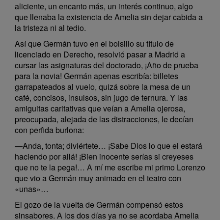
aliciente, un encanto más, un interés continuo, algo
que llenaba la existencia de Amelia sin dejar cabida a
la tristeza ni al tedio.
Así que Germán tuvo en el bolsillo su título de
licenciado en Derecho, resolvió pasar a Madrid a
cursar las asignaturas del doctorado, ¡Año de prueba
para la novia! Germán apenas escribía: billetes
garrapateados al vuelo, quizá sobre la mesa de un
café, concisos, insulsos, sin jugo de ternura. Y las
amiguitas caritativas que veían a Amelia ojerosa,
preocupada, alejada de las distracciones, le decían
con perfida burlona:
—Anda, tonta; diviértete… ¡Sabe Dios lo que el estará
haciendo por allá! ¡Bien inocente serías si creyeses
que no te la pega!… A mí me escribe mi primo Lorenzo
que vio a Germán muy animado en el teatro con
«unas»…
El gozo de la vuelta de Germán compensó estos
sinsabores. A los dos días ya no se acordaba Amelia