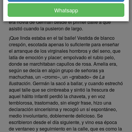
Lo cierto es que aquellas relaciones contaban ya tan
larga fecha, que casi habían ascendido a institución.
Whatsapp
Diez años de noviazgo no son grano de anís. Amelia
era novia de Germán desde el primer baile a que
asistió cuando la pusieron de largo.
¡Que linda estaba en el tal baile! Vestida de blanco
crespón, escotada apenas lo suficiente para enseñar
el arranque de los virginales hombros y del seno, que
latía de emoción y placer; empolvado el rubio pelo,
donde se marchitaban capullos de rosa. Amelia era,
según se decía en algún grupo de señoras ya
machuchas, un «cromo», un «grabado» de
La
Ilustración
. Germán la sacó a bailar, y cuando estrechó
aquel talle que se cimbreaba y sintió la frescura de
aquel hálito infantil perdió la chaveta, y en voz
temblorosa, trastornado, sin elegir frase, hizo una
declaración sincerísima y recogió un sí espontáneo,
medio involuntario, doblemente delicioso. Se
escribieron desde el día siguiente, y vino esa época
de ventaneo y seguimiento en la calle, que es como la