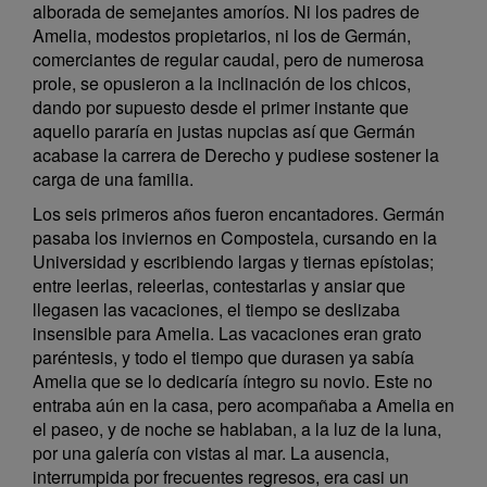
alborada de semejantes amoríos. Ni los padres de
Amelia, modestos propietarios, ni los de Germán,
comerciantes de regular caudal, pero de numerosa
prole, se opusieron a la inclinación de los chicos,
dando por supuesto desde el primer instante que
aquello pararía en justas nupcias así que Germán
acabase la carrera de Derecho y pudiese sostener la
carga de una familia.
Los seis primeros años fueron encantadores. Germán
pasaba los inviernos en Compostela, cursando en la
Universidad y escribiendo largas y tiernas epístolas;
entre leerlas, releerlas, contestarlas y ansiar que
llegasen las vacaciones, el tiempo se deslizaba
insensible para Amelia. Las vacaciones eran grato
paréntesis, y todo el tiempo que durasen ya sabía
Amelia que se lo dedicaría íntegro su novio. Este no
entraba aún en la casa, pero acompañaba a Amelia en
el paseo, y de noche se hablaban, a la luz de la luna,
por una galería con vistas al mar. La ausencia,
interrumpida por frecuentes regresos, era casi un