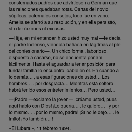
consternados padres que advirtiesen a Germán que
las relaciones quedaban rotas. Cartas del novio,
súplicas, paternales consejos, todo fue en vano.
Amelia se aferró a su resolución, y en ella persistió,
sin dar razones ni excusas.
—Hija, en mi entender, hizo usted muy mal —le decía
el padre Incienso, viéndola bañada en lágrimas al pie
del confesionario—. Un chico formal, laborioso,
dispuesto a casarse, no se encuentra por ahí
fácilmente. Hasta el aguardar a tener posición para
fundar familia lo encuentro loable en él. En cuando a
lo demás… , a esas figuraciones de usted… Los
hombres… . por desgracia… Mientras está soltero
habrá tenido esos entretenimientos… Pero usted…
—¡Padre —exclamó la joven—, créame usted, pues
aquí hablo con Dios! ¡Le quería… . le quiero… . y por
lo mismo… . por lo mismo, padre! ¡Si no le dejo… . le
imito! ¡Yo también… !
«El Liberal», 11 febrero 1894.