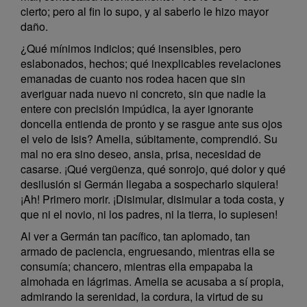
cierto; pero al fin lo supo, y al saberlo le hizo mayor
daño.
¿Qué mínimos indicios; qué insensibles, pero
eslabonados, hechos; qué inexplicables revelaciones
emanadas de cuanto nos rodea hacen que sin
averiguar nada nuevo ni concreto, sin que nadie la
entere con precisión impúdica, la ayer ignorante
doncella entienda de pronto y se rasgue ante sus ojos
el velo de Isis? Amelia, súbitamente, comprendió. Su
mal no era sino deseo, ansia, prisa, necesidad de
casarse. ¡Qué vergüenza, qué sonrojo, qué dolor y qué
desilusión si Germán llegaba a sospecharlo siquiera!
¡Ah! Primero morir. ¡Disimular, disimular a toda costa, y
que ni el novio, ni los padres, ni la tierra, lo supiesen!
Al ver a Germán tan pacífico, tan aplomado, tan
armado de paciencia, engruesando, mientras ella se
consumía; chancero, mientras ella empapaba la
almohada en lágrimas. Amelia se acusaba a sí propia,
admirando la serenidad, la cordura, la virtud de su