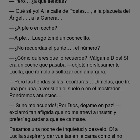
—Pero… ¿a qué tiendas?
—¡Qué sé yo! A la calle de Postas… , a la plazuela del
Ángel… , a la Carrera…
—¿A pie o en coche?
—A pie… Luego tomé un cochecillo.
—¿No recuerdas el punto… . el número?
—¿Cómo quieres que lo recuerde? ¡Válgame Dios! Si
era un coche que pasaba —objetó nerviosamente
Lucila, que rompió a sollozar con amargura.
—Pero las tiendas sí las recordarás… Dímelas, que iré
una por una, a ver si en el suelo o en el mostrador…
Pondremos anuncios…
—¡Si no me acuerdo! ¡Por Dios, déjame en paz! —
exclamó tan afligida que no me atreví a insistir, y
preferí aguardar a que se calmase.
Pasamos una noche de inquietud y desvelo. Oí a
Lucila suspirar y dar vueltas en la cama como si no