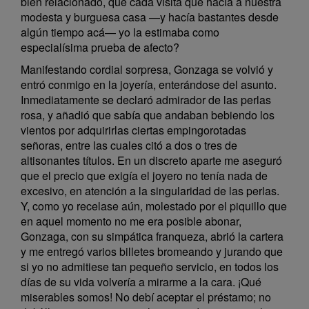
bien relacionado, que cada visita que hacía a nuestra
modesta y burguesa casa —y hacía bastantes desde
algún tiempo acá— yo la estimaba como
especialísima prueba de afecto?
Manifestando cordial sorpresa, Gonzaga se volvió y
entró conmigo en la joyería, enterándose del asunto.
Inmediatamente se declaró admirador de las perlas
rosa, y añadió que sabía que andaban bebiendo los
vientos por adquirirlas ciertas empingorotadas
señoras, entre las cuales citó a dos o tres de
altisonantes títulos. En un discreto aparte me aseguró
que el precio que exigía el joyero no tenía nada de
excesivo, en atención a la singularidad de las perlas.
Y, como yo recelase aún, molestado por el piquillo que
en aquel momento no me era posible abonar,
Gonzaga, con su simpática franqueza, abrió la cartera
y me entregó varios billetes bromeando y jurando que
si yo no admitiese tan pequeño servicio, en todos los
días de su vida volvería a mirarme a la cara. ¡Qué
miserables somos! No debí aceptar el préstamo; no