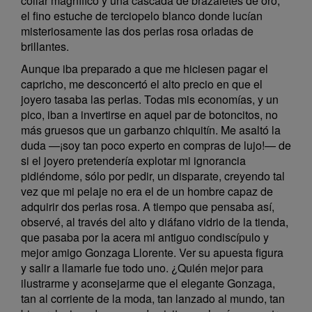
collar magnífico y una cascada de brazaletes de oro,
el fino estuche de terciopelo blanco donde lucían
misteriosamente las dos perlas rosa orladas de
brillantes.
Aunque iba preparado a que me hiciesen pagar el
capricho, me desconcertó el alto precio en que el
joyero tasaba las perlas. Todas mis economías, y un
pico, iban a invertirse en aquel par de botoncitos, no
más gruesos que un garbanzo chiquitín. Me asaltó la
duda —¡soy tan poco experto en compras de lujo!— de
si el joyero pretendería explotar mi ignorancia
pidiéndome, sólo por pedir, un disparate, creyendo tal
vez que mi pelaje no era el de un hombre capaz de
adquirir dos perlas rosa. A tiempo que pensaba así,
observé, al través del alto y diáfano vidrio de la tienda,
que pasaba por la acera mi antiguo condiscípulo y
mejor amigo Gonzaga Llorente. Ver su apuesta figura
y salir a llamarle fue todo uno. ¿Quién mejor para
ilustrarme y aconsejarme que el elegante Gonzaga,
tan al corriente de la moda, tan lanzado al mundo, tan