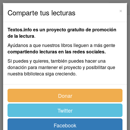
textos.info
Navega
×
Comparte tus lecturas
La Perla Rosa
Textos.info es un proyecto gratuito de promoción
de la lectura
.
Emilia Pardo Bazán
Ayúdanos a que nuestros libros lleguen a más gente
compartiendo lecturas en las redes sociales.
Cuento
Si puedes y quieres, también puedes hacer una
donación para mantener el proyecto y posibilitar que
nuestra biblioteca siga creciendo.
Sólo el hombre que de día se encierra y vela muchas
horas de la noche para ganar con qué satisfacer los
caprichos de una mujer querida —díjome en
Donar
quebrantada voz mi infeliz amigo—, comprenderá el
placer de juntar a escondidas una regular suma, y así
Twitter
que la redondea, salir a invertirla en el más quimérico,
en el más extravagante e inútil de los antojos de esa
mujer. Lo que ella contempló a distancia como
Facebook
irrealizable sueño, lo que apenas hirió su imaginación