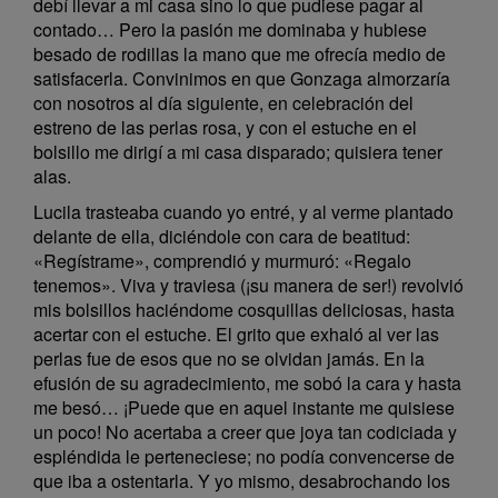
debí llevar a mi casa sino lo que pudiese pagar al
contado… Pero la pasión me dominaba y hubiese
besado de rodillas la mano que me ofrecía medio de
satisfacerla. Convinimos en que Gonzaga almorzaría
con nosotros al día siguiente, en celebración del
estreno de las perlas rosa, y con el estuche en el
bolsillo me dirigí a mi casa disparado; quisiera tener
alas.
Lucila trasteaba cuando yo entré, y al verme plantado
delante de ella, diciéndole con cara de beatitud:
«Regístrame», comprendió y murmuró: «Regalo
tenemos». Viva y traviesa (¡su manera de ser!) revolvió
mis bolsillos haciéndome cosquillas deliciosas, hasta
acertar con el estuche. El grito que exhaló al ver las
perlas fue de esos que no se olvidan jamás. En la
efusión de su agradecimiento, me sobó la cara y hasta
me besó… ¡Puede que en aquel instante me quisiese
un poco! No acertaba a creer que joya tan codiciada y
espléndida le perteneciese; no podía convencerse de
que iba a ostentarla. Y yo mismo, desabrochando los