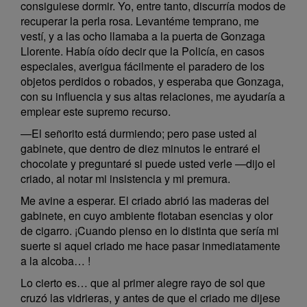
consiguiese dormir. Yo, entre tanto, discurría modos de
recuperar la perla rosa. Levantéme temprano, me
vestí, y a las ocho llamaba a la puerta de Gonzaga
Llorente. Había oído decir que la Policía, en casos
especiales, averigua fácilmente el paradero de los
objetos perdidos o robados, y esperaba que Gonzaga,
con su influencia y sus altas relaciones, me ayudaría a
emplear este supremo recurso.
—El señorito está durmiendo; pero pase usted al
gabinete, que dentro de diez minutos le entraré el
chocolate y preguntaré si puede usted verle —dijo el
criado, al notar mi insistencia y mi premura.
Me avine a esperar. El criado abrió las maderas del
gabinete, en cuyo ambiente flotaban esencias y olor
de cigarro. ¡Cuando pienso en lo distinta que sería mi
suerte si aquel criado me hace pasar inmediatamente
a la alcoba… !
Lo cierto es… que al primer alegre rayo de sol que
cruzó las vidrieras, y antes de que el criado me dijese