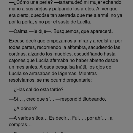
—¿Cómo una perla? —tartamudeó mi mujer echando
mano a sus orejas y palpando los aretes. Al ver que
era cierto, quedóse tan aterrada que me alarmé, no ya
por la perla, sino por el susto de Lucila.
—Calma —le dije—. Busquemos, que aparecerá.
Excuso decir que empezamos a mirar y a registrar por
todas partes, recorriendo la alfombra, sacudiendo las
cortinas, alzando los muebles, escudriñando hasta
cajones que Lucila afirmaba no haber abierto desde
un mes antes. A cada pesquisa inútil, los ojos de
Lucila se arrasaban de lágrimas. Mientras
resolvíamos, se me ocurrió preguntarle:
—¿Has salido esta tarde?
—Sí… , creo que sí… —respondió titubeando.
—¿A dónde?
—A varios sitios… Es decir… Fui… . por ahí… . a
compras…