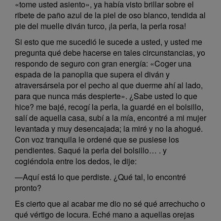
«tome usted asiento», ya había visto brillar sobre el
ribete de paño azul de la piel de oso blanco, tendida al
pie del muelle diván turco, ¡la perla, la perla rosa!
Si esto que me sucedió le sucede a usted, y usted me
pregunta qué debe hacerse en tales circunstancias, yo
respondo de seguro con gran energía: «Coger una
espada de la panoplia que supera el diván y
atraversársela por el pecho al que duerme ahí al lado,
para que nunca más despierte». ¿Sabe usted lo que
hice? me bajé, recogí la perla, la guardé en el bolsillo,
salí de aquella casa, subí a la mía, encontré a mi mujer
levantada y muy desencajada; la miré y no la ahogué.
Con voz tranquila le ordené que se pusiese los
pendientes. Saqué la perla del bolsillo… . y
cogiéndola entre los dedos, le dije:
—Aquí está lo que perdiste. ¿Qué tal, lo encontré
pronto?
Es cierto que al acabar me dio no sé qué arrechucho o
qué vértigo de locura. Eché mano a aquellas orejas