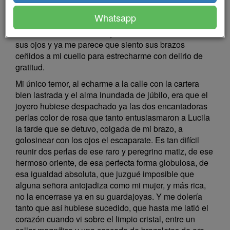
con la punzada de un deseo loco, es lo que mi
Whatsapp
iniciativa, mi laboriosidad y mi cariño van a darle
dentro de un instante… Y ya creo ver la admiración en
sus ojos y ya me parece que siento sus brazos
ceñidos a mi cuello para estrecharme con delirio de
gratitud.
Mi único temor, al echarme a la calle con la cartera
bien lastrada y el alma inundada de júbilo, era que el
joyero hubiese despachado ya las dos encantadoras
perlas color de rosa que tanto entusiasmaron a Lucila
la tarde que se detuvo, colgada de mi brazo, a
golosinear con los ojos el escaparate. Es tan difícil
reunir dos perlas de ese raro y peregrino matiz, de ese
hermoso oriente, de esa perfecta forma globulosa, de
esa igualdad absoluta, que juzgué imposible que
alguna señora antojadiza como mi mujer, y más rica,
no la encerrase ya en su guardajoyas. Y me dolería
tanto que así hubiese sucedido, que hasta me latió el
corazón cuando vi sobre el limpio cristal, entre un