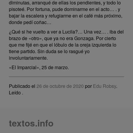
diminutas, arranqué de ellas los pendientes, y todo lo
pisoteé. Por fortuna, pude dominarme en el acto… . y
bajar la escalera y refugiarme en el café más próximo,
donde pedí coñac…
¿Qué si he vuelto a ver a Lucila?… Una vez… . iba del
brazo de «otro», que ya no era Gonzaga. Por cierto
que me fijé en que el lóbulo de la oreja izquierda lo
tiene partido. Sin duda se lo rasgué yo
involuntariamente.
«El Imparcial», 25 de marzo.
Publicado el
26 de octubre de 2020
por
Edu Robsy
.
Leído
.
textos.info