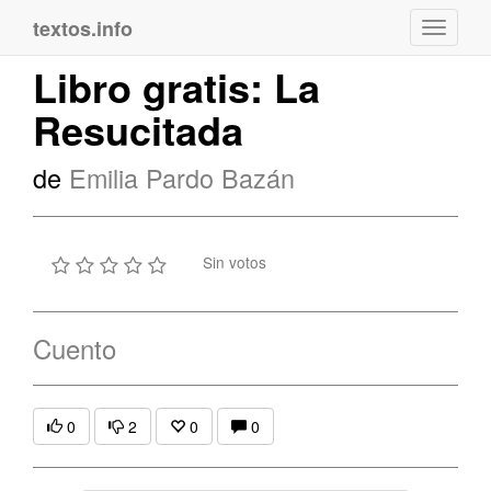
textos.info
Navega
Libro gratis: La
Resucitada
de
Emilia Pardo Bazán
Sin votos
Cuento
0
2
0
0