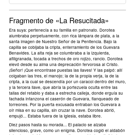
Fragmento de «La Resucitada»
Era suya: pertenecía a su familia en patronato. Dorotea
alumbraba perpetuamente, con rica lámpara de plata, a la
santa imagen de Nuestro Señor de la Penitencia. Bajo la
capilla se cobijaba la cripta, enterramiento de los Guevara
Benavides. La alta reja se columbraba a la izquierda,
afiligranada, tocada a trechos de oro rojizo, rancio. Dorotea
elevó desde su alma una deprecación fervorosa al Cristo.
¡Señor! ¡Que encontrase puestas las llaves! Y las palpó: allí
colgaban las tres, el manojo; la de la propia verja, la de la
cripta, a la cual se descendía por un caracol dentro del muro,
y la tercera llave, que abría la portezuela oculta entre las
tallas del retablo y daba a estrecha calleja, donde erguía su
fachada infanzona el caserón de Guevara, flanqueado de
torreones. Por la puerta excusada entraban los Guevara a
oír misa en su capilla, sin cruzar la nave. Dorotea abrió,
empujó... Estaba fuera de la iglesia, estaba libre.
Diez pasos hasta su morada... El palacio se alzaba
silencioso, grave, como un enigma. Dorotea cogió el aldabón