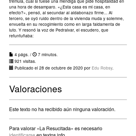
trémula, cual si fuese una mendiga que pide hospitalidad en
una hora de desamparo. «¿Esta casa es mi casa, en
efecto?», pensó, al secundar al aldabonazo firme... Al
tercero, se oyó ruido dentro de la vivienda muda y solemne,
envuelta en su recogimiento como en larga faldamenta de
luto. Y resonó la voz de Pedralvar, el escudero, que
refunfuñaba:
4 págs. /
7 minutos.
921 visitas.
Publicado el 28 de octubre de 2020 por
Edu Robsy
.
Valoraciones
Este texto no ha recibido aún ninguna valoración.
Para valorar «La Resucitada» es necesario
identificarse
en textos.info.