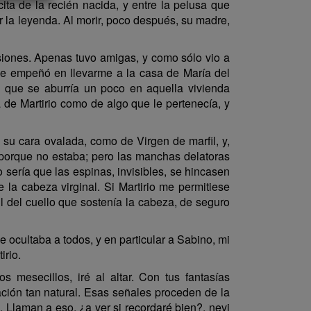
ita de la recién nacida, y entre la pelusa que
 la leyenda. Al morir, poco después, su madre,
siones. Apenas tuvo amigas, y como sólo vio a
 se empeñó en llevarme a la casa de María del
 que se aburría un poco en aquella vivienda
a de Martirio como de algo que le pertenecía, y
o su cara ovalada, como de Virgen de marfil, y,
, porque no estaba; pero las manchas delatoras
o sería que las espinas, invisibles, se hincasen
 la cabeza virginal. Si Martirio me permitiese
l del cuello que sostenía la cabeza, de seguro
e ocultaba a todos, y en particular a Sabino, mi
irio.
 mesecillos, iré al altar. Con tus fantasías
ción tan natural. Esas señales proceden de la
Llaman a eso, ¿a ver si recordaré bien?, nevi