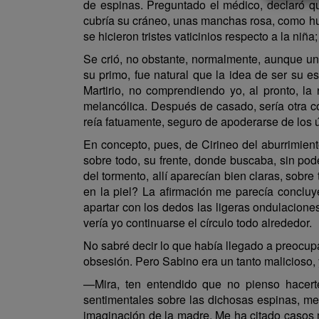
de espinas. Preguntado el médico, declaró que
cubría su cráneo, unas manchas rosa, como hue
se hicieron tristes vaticinios respecto a la niña
Se crió, no obstante, normalmente, aunque un
su primo, fue natural que la idea de ser su 
Martirio, no comprendiendo yo, al pronto, 
melancólica. Después de casado, sería otra cos
reía fatuamente, seguro de apoderarse de los ú
En concepto, pues, de Cirineo del aburrimiento
sobre todo, su frente, donde buscaba, sin pod
del tormento, allí aparecían bien claras, sobre
en la piel? La afirmación me parecía concluye
apartar con los dedos las ligeras ondulacione
vería yo continuarse el círculo todo alrededor.
No sabré decir lo que había llegado a preocupar
obsesión. Pero Sabino era un tanto malicioso, y
—Mira, ten entendido que no pienso hacerte 
sentimentales sobre las dichosas espinas, me
imaginación de la madre. Me ha citado casos 