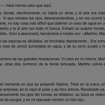
—. Hará menos calor que aquí.
s, donde, efectivamente, no había un alma, y el aire era má
Vi que cerraba los ojos, desvaneciéndose, y se me ocurrió i
arte, no hay cosa más difícil que obtener un vaso de agua en un
rtirio y le di aire con toda mi fuerza. Exhaló un suspiro hondo
do. Volví a abanicarla, llamándola a media voz: «¡Martirio, Mart
 las espinas se abultaba, se hinchaba rápidamente... Era com
a rosa de Jericó sumergida en agua, y de su seno surgió y res
pentino de las grandes revelaciones. Vi claro en mí mismo. Mur
 otras dos corrieron de la frente torturada. Martirio volví
e el momento en que se presentó Sabino. Traía en la mano un
la sorpresa, se le cayó el plato y se hizo añicos. Recobrado
ntáneamente los ojos del furioso se dilataron, su boca se re
ros de sangre, y en mi rasurado mentón un hilo rojo...