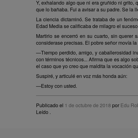
Y, exhalando algo que ni era gruñido ni grito,
que lo bañaba. Fui a avisar a su padre. Se la ll
La ciencia dictaminó. Se trataba de un fenóme
Edad Media se calificaba de milagro el suceso
Martirio se encerró en su cuarto, sin querer 
considerase precisas. El pobre señor movía l
—Tiempo perdido, amigo, y caballerosidad inút
con términos técnicos... Afirma que es algo s
el caso que yo creo que maldita la vocación qu
Suspiré, y articulé en voz más honda aún:
—Estoy con usted.
Publicado el
1 de octubre de 2018
por
Edu Ro
Leído
.