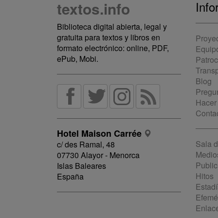
textos.info
Info
Biblioteca digital abierta, legal y
gratuita para textos y libros en
Proye
formato electrónico: online, PDF,
Equip
ePub, Mobi.
Patro
Trans
Blog
Pregun
Hacer
Conta
Hotel Maison Carrée
Sala 
c/ des Ramal, 48
Medio
07730 Alayor - Menorca
Public
Islas Baleares
Hitos
España
Estadí
Efemé
Enlac