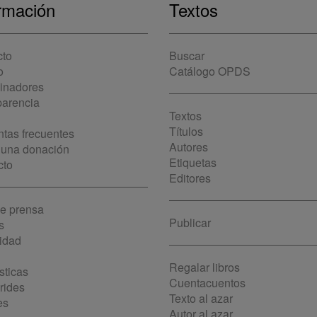
rmación
Textos
cto
Buscar
o
Catálogo OPDS
cinadores
parencia
Textos
Títulos
tas frecuentes
Autores
 una donación
Etiquetas
cto
Editores
de prensa
Publicar
s
idad
Regalar libros
sticas
Cuentacuentos
rides
Texto al azar
es
Autor al azar