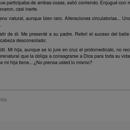
 que participaba de ambas cosas, salió corriendo. Enjugué con mi
evaron, casi inerte.
no natural, aunque bien raro. Alteraciones circulatorias... Un
.
salir de él. Me presenté a su padre. Referí el suceso del bail
a cabeza desconsolado:
il. Mi hija, aunque se lo jure en cruz el protomedicato, no r
obrenatural que la obliga a consagrarse a Dios para toda su vid
e mi hija tiene... ¿No piensa usted lo mismo?
bsy
.