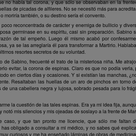
 no había tal corona, y que sólo se observaban en la frentec
llas de picadas de alfileres. No se necesitó más para acreditar
; o moriría también, o su destino sería el convento.
 poco reconcentrada de carácter y enemiga de bullicio y diver
esposa germinase en su espíritu, casi sin preparación. Sabino
la razón de tal empeño. Luego él mismo acabó por confesarme
a, ya se las arreglaría él para transformar a Martirio. Hablab
ltimos resortes secretos de su voluntad.
 de Sabino, frecuenté el trato de la misteriosa niña. Me atraj
erlo evitar, la corona de espinas. Claro es que no podía verla
 todo en ciertos días y ocasiones. Y si existían las manchas, ¿n
nte. Resaltaban las huellas de un aro de pinchos en torno de
s de una cabellera negra y lujosa, sobrado pesada para lo frági
me la cuestión de las tales espinas. Era ya mi idea fija, aunqu
 notó mis silencios y mis ojeadas de soslayo a la frente de Mart
caso, y que tan pronto me licencie, que sólo me faltan dos
 has obligado a consultar a mi médico, y no sabes qué explica
muy curiosos y me ha enseñado láminas de obras de medicina. 