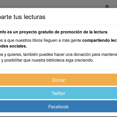
rte tus lecturas
info es un proyecto gratuito de promoción de la lectura
.
 a que nuestros libros lleguen a más gente
compartiendo lec
edes sociales.
s y quieres, también puedes hacer una donación para mantene
 y posibilitar que nuestra biblioteca siga creciendo.
migo Sabino Ruilópez acerca de su próximo matrimonio, me oía
Donar
Twitter
ues tenía dos años más que yo—, ¿pensarás que no comprendo
o miro las cosas equilibradamente, y no veo en esas espinas el
Facebook
no del padre del novio, por tanto, prima segunda de su futuro, l
 que se le pusiese de nombre María del Martirio, y se empeñó 