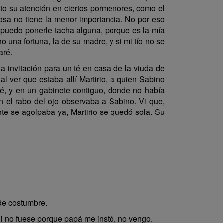
nto su atención en ciertos pormenores, como el
 cosa no tiene la menor importancia. No por eso
o puedo ponerle tacha alguna, porque es la mía
 una fortuna, la de su madre, y si mi tío no se
aré.
na invitación para un té en casa de la viuda de
l ver que estaba allí Martirio, a quien Sabino
ejé, y en un gabinete contiguo, donde no había
n el rabo del ojo observaba a Sabino. Vi que,
nte se agolpaba ya, Martirio se quedó sola. Su
 de costumbre.
i no fuese porque papá me instó, no vengo.