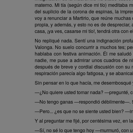
materno. Mi tía (según dice mi tío) meditaba 
del suplicio de la corona de espinas, la impre
voy a renunciar a Martirio, que reúne muchas 
propia, y además, y esto no es de despreciar, 
casa, ¡ya ves, casarse mi tío!, tendrá otra con 
No repliqué nada. Sentí una indignación profun
Valonga. No suelo concurrir a muchos tes; per
hablaba con festiva animación. Él me saludó c
nadie, me puse a admirar unos cuadros de nin
después de breve y cordial discusión con su n
respiración parecía algo fatigosa, y se abanic
Sin pensar en lo que hacía, me desembosqué y
—¿No quiere usted tomar nada? —pregunté, co
—No tengo ganas —respondió débilmente—. Sab
—Pero... ¿es que no se siente usted bien? —ins
Y al preguntar me fijé, por centésima vez, en
—Sí, no sé lo que tengo hoy —murmuró, con un