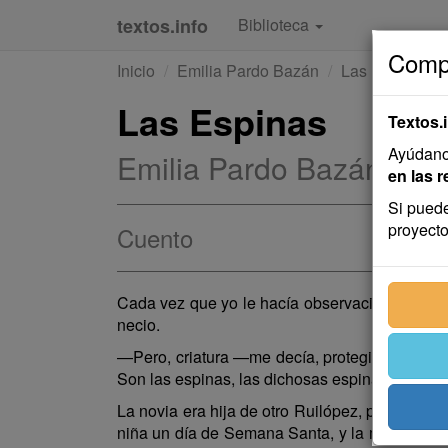
textos.info
Biblioteca
Compa
Inicio
Emilia Pardo Bazán
Las Espinas
Las Espinas
Textos.
Ayúdanos
Emilia Pardo Bazán
en las r
Si puede
proyecto
Cuento
Cada vez que yo le hacía observaciones a mi a
necio.
—Pero, criatura —me decía, protegiéndome, p
Son las espinas, las dichosas espinas. ¡Bah! Y
La novia era hija de otro Ruilópez, primo herma
niña un día de Semana Santa, y la madre quiso