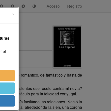
Acceso
Registro
×
turas
r el
 tratar de romántico, de fantástico y hasta de
 por qué sientes ese recelo contra mi novia?
 menor obstáculo para la felicidad conyugal.
o cual había facilitado las relaciones. Nació la
en que traía, alrededor de la sien, una corona