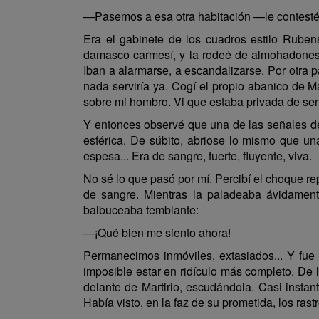
—Pasemos a esa otra habitación —le contesté
Era el gabinete de los cuadros estilo Ruben
damasco carmesí, y la rodeé de almohadones. 
Iban a alarmarse, a escandalizarse. Por otra p
nada serviría ya. Cogí el propio abanico de Ma
sobre mi hombro. Vi que estaba privada de senti
Y entonces observé que una de las señales de
esférica. De súbito, abriose lo mismo que un
espesa... Era de sangre, fuerte, fluyente, viva.
No sé lo que pasó por mí. Percibí el choque re
de sangre. Mientras la paladeaba ávidamente,
balbuceaba temblante:
—¡Qué bien me siento ahora!
Permanecimos inmóviles, extasiados... Y fu
imposible estar en ridículo más completo. De 
delante de Martirio, escudándola. Casi insta
Había visto, en la faz de su prometida, los rast