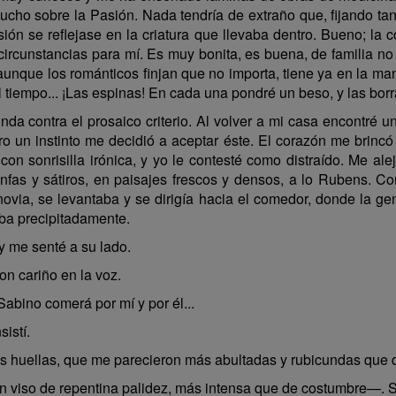
mucho sobre la Pasión. Nada tendría de extraño que, fijando ta
sión se reflejase en la criatura que llevaba dentro. Bueno; la
circunstancias para mí. Es muy bonita, es buena, de familia n
aunque los románticos finjan que no importa, tiene ya en la mano
el tiempo... ¡Las espinas! En cada una pondré un beso, y las borr
da contra el prosaico criterio. Al volver a mi casa encontré u
o un instinto me decidió a aceptar éste. El corazón me brincó a
on sonrisilla irónica, y yo le contesté como distraído. Me al
fas y sátiros, en paisajes frescos y densos, a lo Rubens. Co
ovia, se levantaba y se dirigía hacia el comedor, donde la ge
aba precipitadamente.
 me senté a su lado.
n cariño en la voz.
ino comerá por mí y por él...
istí.
 las huellas, que me parecieron más abultadas y rubicundas que
 viso de repentina palidez, más intensa que de costumbre—. S