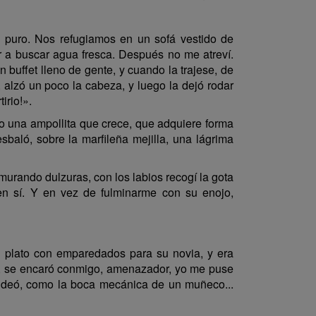
s puro. Nos refugiamos en un sofá vestido de
r a buscar agua fresca. Después no me atreví.
 buffet lleno de gente, y cuando la trajese, de
, alzó un poco la cabeza, y luego la dejó rodar
irio!».
o una ampollita que crece, que adquiere forma
baló, sobre la marfileña mejilla, una lágrima
murando dulzuras, con los labios recogí la gota
a en sí. Y en vez de fulminarme con su enojo,
 plato con emparedados para su novia, y era
 ya, se encaró conmigo, amenazador, yo me puse
dondeó, como la boca mecánica de un muñeco...