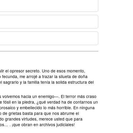
alir el opresor secreto. Uno de esos momento,
o fecunda, me arrojé a trazar la silueta de doña
agrario y la familia tenía la solida estructura del
nos volvemos hacia un enemigo—. El terror más craso
 fósil en la piedra, ¿qué verdad ha de contarnos un
prosaico y embellecido lo más horrible. En ninguna
o de grietas basta para que nos abrume el
ido grandes virtudes, merece usted que para
os… . ¡que obran en archivos judiciales!