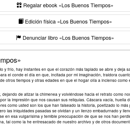
Regalar ebook
«Los Buenos Tiempos»
Edición física
«Los Buenos Tiempos»
Denunciar libro
«Los Buenos Tiempos»
empos»
 y frío, hay instantes en que el corazón más tapiado se abre y deja s
para el conde el día en que, incitada por mi imaginación, traidora cuant
 otros tiempos y otras edades en que el hogar olía a incienso como el s
r, dejando de atizar la chimenea y volviéndose hacia el retrato como 
r la impresión que nos causan sus reliquias. Cáscara vacía, huella de
ores como usted son los que han falseado la historia, poetizado lo más 
ero las iniquidades pasadas se olvidan y un lienzo embadurnado y llen
ae en esa vulgarísima y temible preocupación de que se nos han perd
ena, tal como la he entresacado de nuestro archivo y de otros document