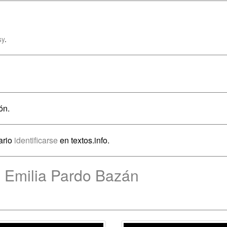
sy
.
ón.
ario
identificarse
en textos.info.
e Emilia Pardo Bazán