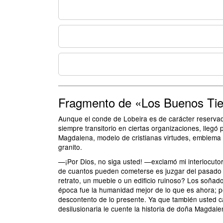
Fragmento de «Los Buenos Ti
Aunque el conde de Lobeira es de carácter reservado
siempre transitorio en ciertas organizaciones, llegó 
Magdalena, modelo de cristianas virtudes, emblema de
granito.
—¡Por Dios, no siga usted! —exclamó mi interlocuto
de cuantos pueden cometerse es juzgar del pasado po
retrato, un mueble o un edificio ruinoso? Los soñad
época fue la humanidad mejor de lo que es ahora; p
descontento de lo presente. Ya que también usted c
desilusionarla le cuente la historia de doña Magdal