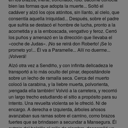
bien las formas que adopta la muerte... Soltó el
cadáver y alzó los ojos atónitos, sin llanto, al cielo, que
consentía aquella iniquidad... Después, sobre el padre
que sufría se destacó el hombre de lucha, pronto a la
acometida y a la emboscada, vengativo y feroz. Cerró
los puños y amenazó en la dirección que llevaba el
«coche de Judas». ¡No se reirá don Roberto! ¡Se lo
prometo yo!... Él va a Paramelle... Allí no duerme...
¡Volverá!
Alzó otra vez a Sendiño, y con infinita delicadeza le
transportó a lo más oculto del pinar, depositándole
sobre un lecho de ramalla seca. Cerca del muerto
colocó la carabina, y la liebre muerta, polvorienta,
¡vengada ella también! Volvió a la carretera, y recorrió
un largo trecho estudiando el sitio a propósito para su
intento. Una revuelta violenta se le ofreció. Ni de
encargo. A derecha e izquierda, árboles añosos
avanzaban sus ramas sobre el camino, como brazos
fuertes que se brindasen a secundar a Mansegura. Él