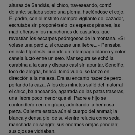
alturas de Sandiás, el chico, traveseando, corrió
delante: saltaba sobre una pierna, haciéndose el cojo.
El padre, con el instinto siempre vigilante del cazador,
escrutaba sin proponérselo los espesos pinares, las
madroñeras y los manchones de castaños, que
revestían los escarpes pedregosos de la montaña. «Si
volase una perdiz, si cruzase una liebre...» Pensaba
en esta hipótesis, cuando un relámpago blanco y color
canela lució entre un seto. Mansegura se echó la
carabina a la cara y disparó casi sin apuntar. Sendiño,
loco de alegría, brincó, tomó vuelo, se lanzó en
dirección a la maleza. Era su encanto hacer de perro,
portando la caza. A los dos minutos salió del matorral
el chico, balanceando, agarrada de las patas traseras,
una liebre poco menor que él. Padre e hijo se
confundieron en un grupo, admirando la hermosa
pieza. Caliente estaba aún el cuerpo del animal; la
blanca y densa piel de su vientre relucía como seda
manchada de sangre; sus enormes orejas pendían;
sus ojos se vidriaban.