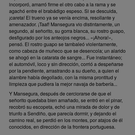
incorporó, amarró firme el otro cabo a la rama y se
agachó entre el brabádigo espeso. Si se descuida,
¡careta! El trueno ya se venía encima, resollante y
amenazador. ¡Taaf! Mansegura vio distintamente, un
segundo, al señorito, su gorra blanca, su rostro guapo,
desfigurado por los anteojos negros... «¡Ahora!»,
pensó. El rostro guapo se tambaleó violentamente,
como cabeza de muñeco que se desencola; un alarido
se ahogó en la catarata de sangre... Fue instantáneo;
el automóvil, loco y sin dirección, corrió a despeñarse
por la pendiente, arrastrando a su dueño, a quien el
alambre había degollado, con la misma prontitud y
limpieza que pudiera la mejor navaja de barbería...
Y Mansegura, después de cerciorarse de que el
señorito quedaba bien amañado, se entró en el pinar,
recobró su escopeta, echó una mirada de dolor y de
triunfo a Sendiño, que parecía dormir, y dejando el
camino real, se perdió en los montes, por atajos de él
conocidos, en dirección de la frontera portuguesa.