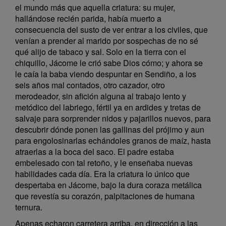
el mundo más que aquella criatura: su mujer,
hallándose recién parida, había muerto a
consecuencia del susto de ver entrar a los civiles, que
venían a prender al marido por sospechas de no sé
qué alijo de tabaco y sal. Solo en la tierra con el
chiquillo, Jácome le crió sabe Dios cómo; y ahora se
le caía la baba viendo despuntar en Sendiño, a los
seis años mal contados, otro cazador, otro
merodeador, sin afición alguna al trabajo lento y
metódico del labriego, fértil ya en ardides y tretas de
salvaje para sorprender nidos y pajarillos nuevos, para
descubrir dónde ponen las gallinas del prójimo y aun
para engolosinarlas echándoles granos de maíz, hasta
atraerlas a la boca del saco. El padre estaba
embelesado con tal retoño, y le enseñaba nuevas
habilidades cada día. Era la criatura lo único que
despertaba en Jácome, bajo la dura coraza metálica
que revestía su corazón, palpitaciones de humana
ternura.
Apenas echaron carretera arriba, en dirección a las