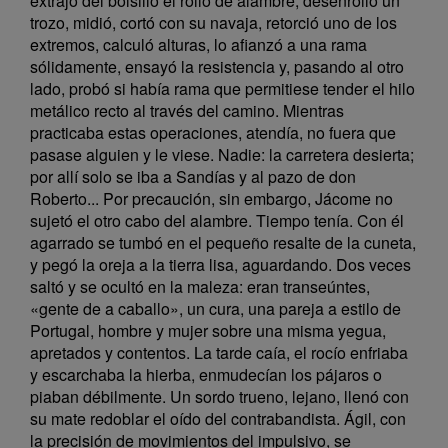
extrajo del bolsillo el rollo de alambre, desenrolló un
trozo, midió, cortó con su navaja, retorció uno de los
extremos, calculó alturas, lo afianzó a una rama
sólidamente, ensayó la resistencia y, pasando al otro
lado, probó si había rama que permitiese tender el hilo
metálico recto al través del camino. Mientras
practicaba estas operaciones, atendía, no fuera que
pasase alguien y le viese. Nadie: la carretera desierta;
por allí solo se iba a Sandías y al pazo de don
Roberto... Por precaución, sin embargo, Jácome no
sujetó el otro cabo del alambre. Tiempo tenía. Con él
agarrado se tumbó en el pequeño resalte de la cuneta,
y pegó la oreja a la tierra lisa, aguardando. Dos veces
saltó y se ocultó en la maleza: eran transeúntes,
«gente de a caballo», un cura, una pareja a estilo de
Portugal, hombre y mujer sobre una misma yegua,
apretados y contentos. La tarde caía, el rocío enfriaba
y escarchaba la hierba, enmudecían los pájaros o
piaban débilmente. Un sordo trueno, lejano, llenó con
su mate redoblar el oído del contrabandista. Ágil, con
la precisión de movimientos del impulsivo, se