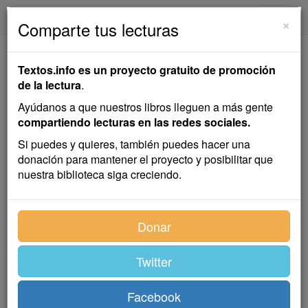
textos.info
Navega
×
Comparte tus lecturas
Mansegura
Textos.info es un proyecto gratuito de promoción
de la lectura
.
Emilia Pardo Bazán
Ayúdanos a que nuestros libros lleguen a más gente
compartiendo lecturas en las redes sociales.
Cuento
Si puedes y quieres, también puedes hacer una
donación para mantener el proyecto y posibilitar que
nuestra biblioteca siga creciendo.
Siempre que ocurría algo superior a la comprensión
de los vecinos de Paramelle, preguntaban, como a un
oráculo, al tío Manuel el Viajante, hoy traficante en
Donar
ganado vacuno. ¡Sabía tantas cosas! ¡Había corrido
tantas tierras! Así, cuando vieron al señorito Roberto
Twitter
Santomé en aquel condenado coche que sin caballos
iba como alma que el diablo lleva, acosaron al viejo
en la feria de la Lameiroa. El único que no preguntaba,
Facebook
y hasta ponía cara de fisga, era Jácome Fidalgo, alias