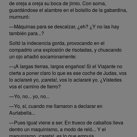
de oreja a oreja su boca de jimio. Con sorna,
guardándose el alambre en el bolsillo de la gabardina,
murmuró:
—Máquinas para se descalzar, ¿eh? ¿Y no las hay
también para...?
Soltó la indecencia gorda, provocando en el
compadrío una explosión de risotadas, y chuscando
un ojo añadió socarronamente:
—¡A largas tierras, largos engaños! Si el Viajante no
cierta a poner claro lo que es ese coche de Judas, vos
lo aclararé yo, ¡careta!, vos lo aclararé yo. ¿Vístedes
vos el camino de fierro?
—Yo, no... yo, no...
—Yo, sí, cuando me llamaron a declarar en
Auriabella...
—Pues igual viene a ser. En trueco de caballos lleva
dentro un maquinismo, a modo de reló... Y el
maquinismo, ¡careta!, es lo que empuja.