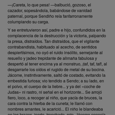
—¡Careta, lo que pesa! —balbució, gozoso, el
cazador, sopesándola, babándose de vanidad
paternal, porque Sendiño reía fanfarronamente
columpiando su carga.
Y se entretuvieron así, padre e hijo, confundidos en la
complacencia de la destrucción y la victoria, palpando
la presa, distraídos. Tan distraídos, que el vigilante
contrabandista, habituado al acecho, de sentidos
despiertísimos, no oyó el ruido insólito, semejante al
resuello y jadeo trepidante de alimaña fabulosa y
despertó al tener encima ya al monstruo, ¡taf, taf, taf!, al
desgarrarle los oídos el rugido de metal de su bocina.
Jácome, instintivamente, saltó de costado, evitando la
embestida furiosa; vio tendido a Sendo; a su lado, en
el polvo, el cuerpo de la liebre... y ya del «coche de
Judas» ni rastro, ni señal en el horizonte... Se arrojó
fiero, loco, a recoger al niño, que yacía de bruces, la
cara contra la hierba de la cuneta; le llamó con
nombres amantes, le acarició... El niño le blandeaba
en los brazos, inerte, tronchado, roto. Jácome conocía