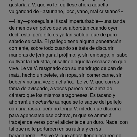
gustaría á V. que yo le repitiese ahora aquella
vulgaridad de «asturiano, loco, vano, mal cristiano?»
—Hay—proseguía el fiscal imperturbable—una tanda
de memos en polvo que se alborotan cuando oyen
decir esto; pero ello es ya tan sabido, que de puro
sabido se calla. El gallego tiene alguna penetración,
corriente, sobre todo cuando se trata de discurrir
maneras de jeringar al prójimo; y, sin embargo, ni sabe
cultivar la industria, ni salir de aquella escasez en que
vive. Le ve V. resignado con su mendrugo de pan de
maíz, hecho un pelele, sin ropa, sin comer carne, sin
beber vino una vez en el año... Le ve V. que con su
fama de avispado, á veces parece más alma de
cántaro que los mismos aragoneses. Es tacaño y
ahorrará un
ochavitu
aunque se lo saque del pellejo
con una raspa; pero no tenga V. miedo que discurra
para agenciarse ese ochavo, ni que se anime á
trabajar de veras por el aliciente de un duro. Nada: con
tal que no le perturben en su rutina y en su
haraganería... Así ve V. que ahora tienen esa red de