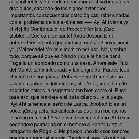
su continente y su modo de responder al saludo de los
discípulos, sacando de los signos exteriores
importantes consecuencias psicológicas, relacionadas
con el problema de los exámenes.—«¡Ay! Allí viene ya
el viejiño Contreras, el de Procedimientos. ¡Qué
afable!... ¡Qué cara de santo! Anda despacito el
pobre... bien se nota que padece reuma articular, como
yo. ¡Malpecado! Me es simpático por eso. No, y sobre
todo, porque sé que es blando y que le ha de dar á
Rogelio un aprobado como una casa. Ahora sale Ruiz
del Monte, tan almidonado y tan engreído. Parece todo
él hecho de una pieza. ¡Pobres de nos! Con éste no
valen empeños, ni influencias, ni... Arre que le han de
saber los chicos la asignatura tan bien como él. Pues
para eso, que les deje á ellos la cátedra... y la paga.
¡Ay! Ahí tenemos al señor de Lastra. Jorobadito es un
poco. ¡Qué gracia, las caricaturas que los muchachos
le sacan en clase! Y se pasa de campechano. Ahí está
pegándole palmadas en el hombro á Benito Díaz, el
amigacho de Rogelio. Me parece uno de esos señores
que dejan rodar el mundo. Bendito él sea. No sé qué