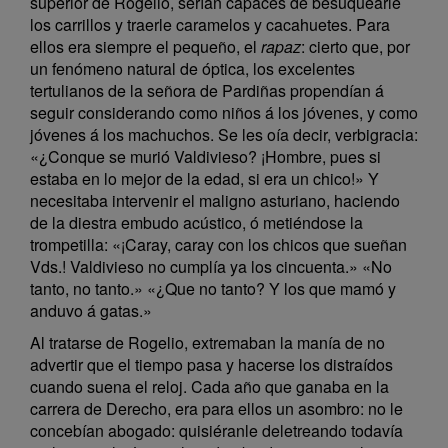
superior de Rogelio, serían capaces de besuquearle
los carrillos y traerle caramelos y cacahuetes. Para
ellos era siempre el pequeño, el
rapaz
: cierto que, por
un fenómeno natural de óptica, los excelentes
tertulianos de la señora de Pardiñas propendían á
seguir considerando como niños á los jóvenes, y como
jóvenes á los machuchos. Se les oía decir, verbigracia:
«¿Conque se murió Valdivieso? ¡Hombre, pues si
estaba en lo mejor de la edad, si era un chico!» Y
necesitaba intervenir el maligno asturiano, haciendo
de la diestra embudo acústico, ó metiéndose la
trompetilla: «¡Caray, caray con los chicos que sueñan
Vds.! Valdivieso no cumplía ya los cincuenta.» «No
tanto, no tanto.» «¿Que no tanto? Y los que mamó y
anduvo á gatas.»
Al tratarse de Rogelio, extremaban la manía de no
advertir que el tiempo pasa y hacerse los distraídos
cuando suena el reloj. Cada año que ganaba en la
carrera de Derecho, era para ellos un asombro: no le
concebían abogado: quisiéranle deletreando todavía