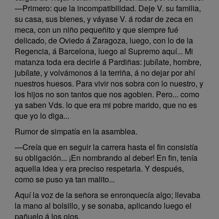
—Primero: que la incompatibilidad. Deje V. su familia,
su casa, sus bienes, y váyase V. á rodar de zeca en
meca, con un niño pequeñito y que siempre fué
delicado, de Oviedo á Zaragoza, luego, con lo de la
Regencia, á Barcelona, luego al Supremo aquí... Mi
matanza toda era decirle á Pardiñas: jubílate, hombre,
jubílate, y volvámonos á la terriña, á no dejar por ahí
nuestros huesos. Para vivir nos sobra con lo nuestro, y
los hijos no son tantos que nos agobien. Pero... como
ya saben Vds. lo que era mi pobre marido, que no es
que yo lo diga...
Rumor de simpatía en la asamblea.
—Creía que en seguir la carrera hasta el fin consistía
su obligación... ¡En nombrando al deber! En fin, tenía
aquella idea y era preciso respetarla. Y después,
como se puso ya tan malito...
Aquí la voz de la señora se enronquecía algo; llevaba
la mano al bolsillo, y se sonaba, aplicando luego el
pañuelo á los ojos.