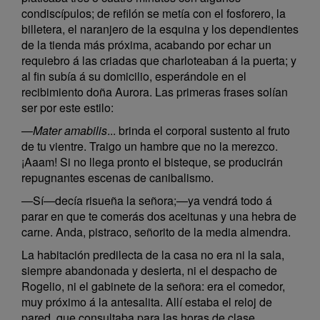
condiscípulos; de refilón se metía con el fosforero, la
billetera, el naranjero de la esquina y los dependientes
de la tienda más próxima, acabando por echar un
requiebro á las criadas que charloteaban á la puerta; y
al fin subía á su domicilio, esperándole en el
recibimiento doña Aurora. Las primeras frases solían
ser por este estilo:
—
Mater amabilis
... brinda el corporal sustento al fruto
de tu vientre. Traigo un hambre que no la merezco.
¡Aaam! Si no llega pronto el bisteque, se producirán
repugnantes escenas de canibalismo.
—Sí—decía risueña la señora;—ya vendrá todo á
parar en que te comerás dos aceitunas y una hebra de
carne. Anda, pistraco, señorito de la media almendra.
La habitación predilecta de la casa no era ni la sala,
siempre abandonada y desierta, ni el despacho de
Rogelio, ni el gabinete de la señora: era el comedor,
muy próximo á la antesalita. Allí estaba el reloj de
pared, que consultaba para las horas de clase