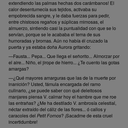
extendiendo las palmas hechas dos carámbanos! El
calor desentumecía sus tejidos, activaba su
empobrecida sangre, y le daba fuerzas para pedir,
entre chistosos regaños y súplicas mimosas, el
almuerzo, sintiendo casi la puntualidad con que se lo
servían, porque se le acababa el tema de sus
humoradas y bromas. Aún no había él cruzado la
puerta y ya estaba doña Aurora gritando:
—Fausta... Pepa... Que llega el señorito... Almorzar por
el aire... Niño, el jirope de hierro... ¿Te cuento las gotas
amargas?
—¿Qué mayores amarguras que las de la muerte por
inanición? Usted, fámula encargada del ramo
culinario, ¿se puede saber con qué deleitosos
manjares piensa V. calmar hoy el hambre que me roe
las entrañas? ¿Me ha destilado V. ambrosía celestial,
néctar extraído del cáliz de las flores... ó callos y
caracoles del
Petit Fornos
? ¡Sacadme de esta cruel
incertidumbre!