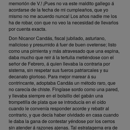
memorión de V.! ¡Pues no va este maldito gallego á
acordarse de la fecha de mi cumpleaños, que yo
mismo no me acuerdo nunca! Los años nadie me los
ha de robar, con que no veo la necesidad de llevarlos
por cuenta exacta.
Don Nicanor Candás, fiscal jubilado, asturiano,
malicioso y presumido á fuer de buen ovetense; listo
como una pimienta y más atravesado que una espina,
daba mucho que reir á la tertulia metiéndose con el
señor de Febrero, á quien llevaba la contraria por
sistema, sin respetar sus fueros patriarcales y su
decanato glorioso. Para mejor marear á su
contrincante, adoptaba Candás un método raro, que
no carecía de chiste. Fingíase sordo como una pared,
y llevaba siempre en el bolsillo del gabán una
trompetilla de plata que se introducía en el oído
cuando le convenía responder acorde y rebatir al
contrario, y que decía haber olvidado en casa cuando
le daba la gana de contestar yéndose por los cerros
sin atender á razones ajenas. Tal estratagema era de