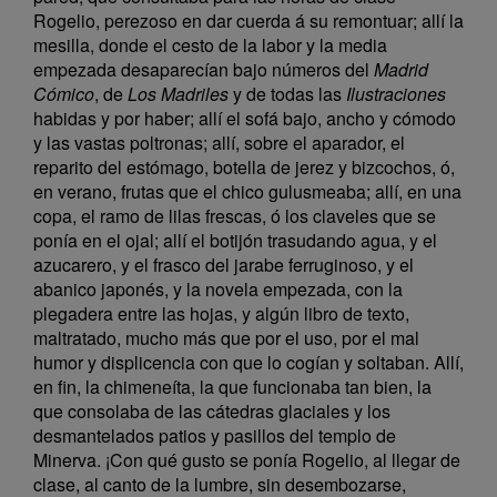
Rogelio, perezoso en dar cuerda á su remontuar; allí la
mesilla, donde el cesto de la labor y la media
empezada desaparecían bajo números del
Madrid
Cómico
, de
Los Madriles
y de todas las
Ilustraciones
habidas y por haber; allí el sofá bajo, ancho y cómodo
y las vastas poltronas; allí, sobre el aparador, el
reparito del estómago, botella de jerez y bizcochos, ó,
en verano, frutas que el chico gulusmeaba; allí, en una
copa, el ramo de lilas frescas, ó los claveles que se
ponía en el ojal; allí el botijón trasudando agua, y el
azucarero, y el frasco del jarabe ferruginoso, y el
abanico japonés, y la novela empezada, con la
plegadera entre las hojas, y algún libro de texto,
maltratado, mucho más que por el uso, por el mal
humor y displicencia con que lo cogían y soltaban. Allí,
en fin, la chimeneíta, la que funcionaba tan bien, la
que consolaba de las cátedras glaciales y los
desmantelados patios y pasillos del templo de
Minerva. ¡Con qué gusto se ponía Rogelio, al llegar de
clase, al canto de la lumbre, sin desembozarse,