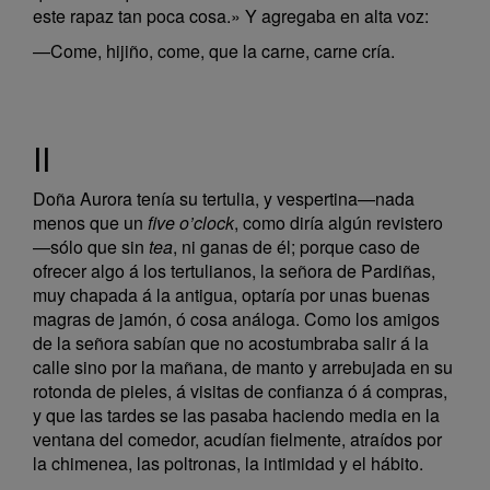
este rapaz tan poca cosa.» Y agregaba en alta voz:
—Come, hijiño, come, que la carne, carne cría.
II
Doña Aurora tenía su tertulia, y vespertina—nada
menos que un
five o’clock
, como diría algún revistero
—sólo que sin
tea
, ni ganas de él; porque caso de
ofrecer algo á los tertulianos, la señora de Pardiñas,
muy chapada á la antigua, optaría por unas buenas
magras de jamón, ó cosa análoga. Como los amigos
de la señora sabían que no acostumbraba salir á la
calle sino por la mañana, de manto y arrebujada en su
rotonda de pieles, á visitas de confianza ó á compras,
y que las tardes se las pasaba haciendo media en la
ventana del comedor, acudían fielmente, atraídos por
la chimenea, las poltronas, la intimidad y el hábito.