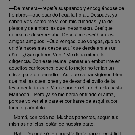
—De manera—repetía suspirando y encogiéndose de
hombros—que cuando llega la hora... Después, ya
saben Vds. cómo me vi con mis cuñadas, y la de
pleitos y de embrollas que me armaron. Creí que
nunca me desenredaba. De allá me escribían los
amigos antiguos: «Que vengas, que vengas, que en
un día haces más desde aquí que desde ahí en un
año.» ¿Qué quieren Vds.? Me daba miedo la
diligencia. Con este reuma, pensar en embutirme en
aquellos carricoches, que á lo mejor no tenían un
cristal para un remedio... Así que se transigieron bien
que mal las cuestiones y se devanó el ovillo de la
testamentaría, cate V. que ponen el tren directo hasta
Marineda... Pero ya se me había enfriado el alma,
porque volver allá para encontrarse de esquina con
toda la parentela...
—Mamá, con toda no. Muchos parientes, según tus
mismas noticias, están de nuestra parte.
—Bah... Yo qué sé. En nuestra tierra, rapaz, es difícil