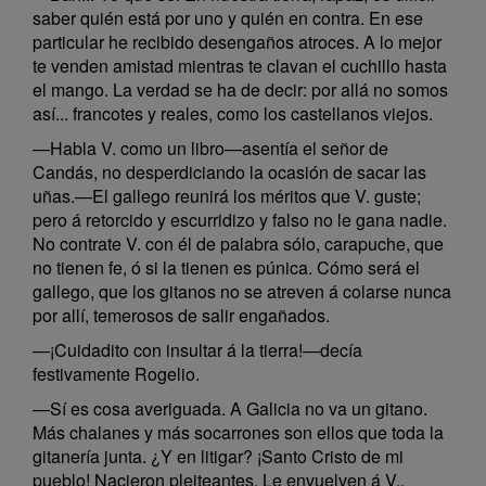
saber quién está por uno y quién en contra. En ese
particular he recibido desengaños atroces. A lo mejor
te venden amistad mientras te clavan el cuchillo hasta
el mango. La verdad se ha de decir: por allá no somos
así... francotes y reales, como los castellanos viejos.
—Habla V. como un libro—asentía el señor de
Candás, no desperdiciando la ocasión de sacar las
uñas.—El gallego reunirá los méritos que V. guste;
pero á retorcido y escurridizo y falso no le gana nadie.
No contrate V. con él de palabra sólo, carapuche, que
no tienen fe, ó si la tienen es púnica. Cómo será el
gallego, que los gitanos no se atreven á colarse nunca
por allí, temerosos de salir engañados.
—¡Cuidadito con insultar á la tierra!—decía
festivamente Rogelio.
—Sí es cosa averiguada. A Galicia no va un gitano.
Más chalanes y más socarrones son ellos que toda la
gitanería junta. ¿Y en litigar? ¡Santo Cristo de mi
pueblo! Nacieron pleiteantes. Le envuelven á V.,