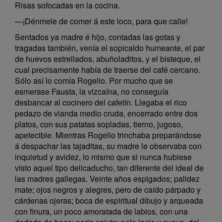
Risas sofocadas en la cocina.
—¡Dénmele de comer á este loco, para que calle!
Sentados ya madre é hijo, contadas las gotas y
tragadas también, venía el sopicaldo humeante, el par
de huevos estrellados, abuñoladitos, y el bisteque, el
cual precisamente había de traerse del café cercano.
Sólo así lo comía Rogelio. Por mucho que se
esmerase Fausta, la vizcaína, no conseguía
desbancar al cocinero del cafetín. Llegaba el rico
pedazo de vianda medio cruda, encerrado entre dos
platos, con sus patatas sopladas, tierno, jugoso,
apetecible. Mientras Rogelio trinchaba preparándose
á despachar las tajaditas, su madre le observaba con
inquietud y avidez, lo mismo que si nunca hubiese
visto aquel tipo delicaducho, tan diferente del ideal de
las madres gallegas. Veinte años espigados; palidez
mate; ojos negros y alegres, pero de caído párpado y
cárdenas ojeras; boca de espiritual dibujo y arqueada
con finura, un poco amoratada de labios, con una