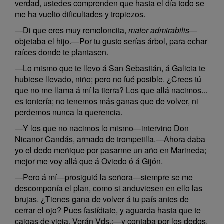
verdad, ustedes comprenden que hasta el día todo se
me ha vuelto dificultades y tropiezos.
—Di que eres muy remoloncita,
mater admirabilis
—
objetaba el hijo.—Por tu gusto serías árbol, para echar
raíces donde te plantasen.
—Lo mismo que te llevo á San Sebastián, á Galicia te
hubiese llevado, niño; pero no fué posible. ¿Crees tú
que no me llama á mí la tierra? Los que allá nacimos...
es tontería; no tenemos más ganas que de volver, ni
perdemos nunca la querencia.
—Y los que no nacimos lo mismo—intervino Don
Nicanor Candás, armado de trompetilla.—Ahora daba
yo el dedo meñique por pasarme un año en Marineda;
mejor me voy allá que á Oviedo ó á Gijón.
—Pero á mí—prosiguió la señora—siempre se me
descomponía el plan, como si anduviesen en ello las
brujas. ¿Tienes gana de volver á tu país antes de
cerrar el ojo? Pues fastídiate, y aguarda hasta que te
caigas de vieja. Verán Vds.:—y contaba por los dedos.