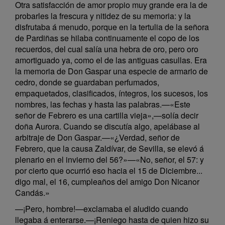
Otra satisfacción de amor propio muy grande era la de
probarles la frescura y nitidez de su memoria: y la
disfrutaba á menudo, porque en la tertulia de la señora
de Pardiñas se hilaba continuamente el copo de los
recuerdos, del cual salía una hebra de oro, pero oro
amortiguado ya, como el de las antiguas casullas. Era
la memoria de Don Gaspar una especie de armario de
cedro, donde se guardaban perfumados,
empaquetados, clasificados, íntegros, los sucesos, los
nombres, las fechas y hasta las palabras.—«Este
señor de Febrero es una cartilla vieja»,—solía decir
doña Aurora. Cuando se discutía algo, apelábase al
arbitraje de Don Gaspar.—«¿Verdad, señor de
Febrero, que la causa Zaldívar, de Sevilla, se elevó á
plenario en el invierno del 56?»—«No, señor, el 57: y
por cierto que ocurrió eso hacia el 15 de Diciembre...
digo mal, el 16, cumpleaños del amigo Don Nicanor
Candás.»
—¡Pero, hombre!—exclamaba el aludido cuando
llegaba á enterarse.—¡Reniego hasta de quien hizo su