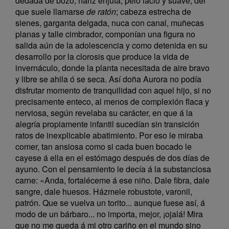
dedada de bozo; nariz enjuta; pelo lacio y suave, del
que suele llamarse
de ratón
; cabeza estrecha de
sienes, garganta delgada, nuca con canal, muñecas
planas y talle cimbrador, componían una figura no
salida aún de la adolescencia y como detenida en su
desarrollo por la clorosis que produce la vida de
invernáculo, donde la planta necesitada de aire bravo
y libre se ahila ó se seca. Así doña Aurora no podía
disfrutar momento de tranquilidad con aquel hijo, si no
precisamente enteco, al menos de complexión flaca y
nerviosa, según revelaba su carácter, en que á la
alegría propiamente infantil sucedían sin transición
ratos de inexplicable abatimiento. Por eso le miraba
comer, tan ansiosa como si cada buen bocado le
cayese á ella en el estómago después de dos días de
ayuno. Con el pensamiento le decía á la substanciosa
carne: «Anda, fortaléceme á ese niño. Dale fibra, dale
sangre, dale huesos. Házmele robustote, varonil,
patrón. Que se vuelva un torito... aunque fuese así, á
modo de un bárbaro... no importa, mejor, ¡ojalá! Mira
que no me queda á mi otro cariño en el mundo sino