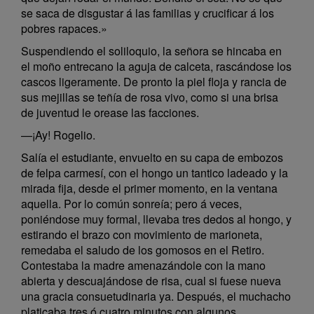
se saca de disgustar á las familias y crucificar á los
pobres rapaces.»
Suspendiendo el soliloquio, la señora se hincaba en
el moño entrecano la aguja de calceta, rascándose los
cascos ligeramente. De pronto la piel floja y rancia de
sus mejillas se teñía de rosa vivo, como si una brisa
de juventud le orease las facciones.
—¡Ay! Rogelio.
Salía el estudiante, envuelto en su capa de embozos
de felpa carmesí, con el hongo un tantico ladeado y la
mirada fija, desde el primer momento, en la ventana
aquella. Por lo común sonreía; pero á veces,
poniéndose muy formal, llevaba tres dedos al hongo, y
estirando el brazo con movimiento de marioneta,
remedaba el saludo de los gomosos en el Retiro.
Contestaba la madre amenazándole con la mano
abierta y descuajándose de risa, cual si fuese nueva
una gracia consuetudinaria ya. Después, el muchacho
platicaba tres ó cuatro minutos con algunos