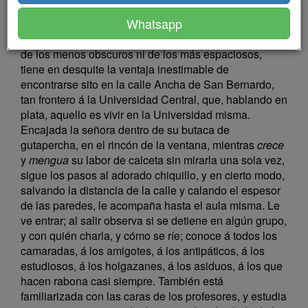
Whatsapp
Si el entresuelo que habitan en Madrid doña Aurora
Nogueira de Pardiñas y su hijo único Rogelio no es ni
de los menos obscuros ni de los más espaciosos,
tiene en desquite la ventaja inestimable de
encontrarse sito en la calle Ancha de San Bernardo,
tan frontero á la Universidad Central, que, hablando en
plata, aquello es vivir en la Universidad misma.
Encajada la señora dentro de su butaca de
gutapercha, en el rincón de la ventana, mientras
crece
y
mengua
su labor de calceta sin mirarla una sola vez,
sigue los pasos al adorado chiquillo, y en cierto modo,
salvando la distancia de la calle y calando el espesor
de las paredes, le acompaña hasta el aula misma. Le
ve entrar; al salir observa si se detiene en algún grupo,
y con quién charla, y cómo se ríe; conoce á todos los
camaradas, á los amigotes, á los antipáticos, á los
estudiosos, á los holgazanes, á los asiduos, á los que
hacen rabona casi siempre. También está
familiarizada con las caras de los profesores, y estudia