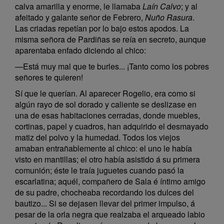
calva amarilla y enorme, le llamaba
Laín Calvo
; y al
afeitado y galante señor de Febrero,
Nuño Rasura
.
Las criadas repetían por lo bajo estos apodos. La
misma señora de Pardiñas se reía en secreto, aunque
aparentaba enfado diciendo al chico:
—Está muy mal que te burles... ¡Tanto como los pobres
señores te quieren!
Sí que le querían. Al aparecer Rogelio, era como si
algún rayo de sol dorado y caliente se deslizase en
una de esas habitaciones cerradas, donde muebles,
cortinas, papel y cuadros, han adquirido el desmayado
matiz del polvo y la humedad. Todos los viejos
amaban entrañablemente al chico: el uno le había
visto en mantillas; el otro había asistido á su primera
comunión; éste le traía juguetes cuando pasó la
escarlatina; aquél, compañero de Sala é íntimo amigo
de su padre, chocheaba recordando los dulces del
bautizo... Si se dejasen llevar del primer impulso, á
pesar de la orla negra que realzaba el arqueado labio