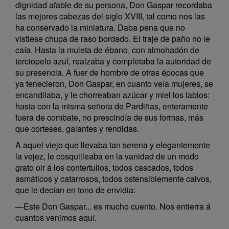
dignidad afable de su persona, Don Gaspar recordaba
las mejores cabezas del siglo XVIII, tal como nos las
ha conservado la miniatura. Daba pena que no
vistiese chupa de raso bordado. El traje de paño no le
caía. Hasta la muleta de ébano, con almohadón de
terciopelo azul, realzaba y completaba la autoridad de
su presencia. A fuer de hombre de otras épocas que
ya fenecieron, Don Gaspar, en cuanto veía mujeres, se
encandilaba, y le chorreaban azúcar y miel los labios:
hasta con la misma señora de Pardiñas, enteramente
fuera de combate, no prescindía de sus formas, más
que corteses, galantes y rendidas.
A aquel viejo que llevaba tan serena y elegantemente
la vejez, le cosquilleaba en la vanidad de un modo
grato oir á los contertulios, todos cascados, todos
asmáticos y catarrosos, todos ostensiblemente calvos,
que le decían en tono de envidia:
—Este Don Gaspar... es mucho cuento. Nos entierra á
cuantos venimos aquí.