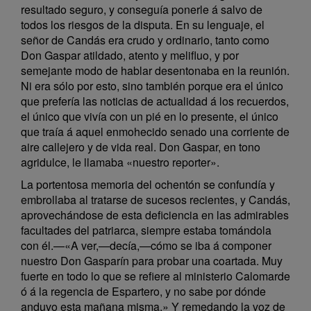
resultado seguro, y conseguía ponerle á salvo de
todos los riesgos de la disputa. En su lenguaje, el
señor de Candás era crudo y ordinario, tanto como
Don Gaspar atildado, atento y melifluo, y por
semejante modo de hablar desentonaba en la reunión.
Ni era sólo por esto, sino también porque era el único
que prefería las noticias de actualidad á los recuerdos,
el único que vivía con un pié en lo presente, el único
que traía á aquel enmohecido senado una corriente de
aire callejero y de vida real. Don Gaspar, en tono
agridulce, le llamaba «nuestro reporter».
La portentosa memoria del ochentón se confundía y
embrollaba al tratarse de sucesos recientes, y Candás,
aprovechándose de esta deficiencia en las admirables
facultades del patriarca, siempre estaba tomándola
con él.—«A ver,—decía,—cómo se iba á componer
nuestro Don Gasparín para probar una coartada. Muy
fuerte en todo lo que se refiere al ministerio Calomarde
ó á la regencia de Espartero, y no sabe por dónde
anduvo esta mañana misma.» Y remedando la voz de