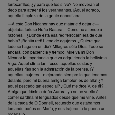
ferrocarriles, ¿y para qué les sirve? No moverán el
dedo para atraer á los veraneantes. ¡Aquel agrado,
aquella limpieza de la gente donostiarra!
—A este Don Nicanor hay que matarle ó dejarle—
objetaba furioso Nuño Rasura.—Como no atiende á
razones... ¿Dónde está esa red ferrocarrilera de que
habla? ¡Bonita red! Llena de agujeros. ¿Quiere que
todo se haga en un día? Milagros sólo Dios. Todo se
andará, con paciencia y tiempo. Mire ya mi Don
Nicanor la importancia que va adquiriendo la bellísima
Vigo. Aquel clima tan fresco, aquellas costas y
aquellas rías son la admiración de la prensa. ¡Y
aquellas mujeres... mejorando siempre lo que tenemos
delante, pero mi buena amiga también es de allá! ¿Y
aquel pescado tan especial? ¿Qué me dice V. de él?...
Amiga queridísima doña Aurora, yo no he vuelto á
comer sardina ni lenguados desde que me vine. Antes
de la caída de O’Donnell, recuerdo que estábamos
tomando baños en Marín, y nos trajeron á la puerta un
rodaballo...