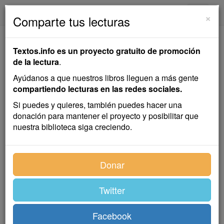
textos.info
Navega
×
Comparte tus lecturas
Morriña
Textos.info es un proyecto gratuito de promoción
de la lectura
.
Historia amorosa
Ayúdanos a que nuestros libros lleguen a más gente
Emilia Pardo Bazán
compartiendo lecturas en las redes sociales.
Si puedes y quieres, también puedes hacer una
donación para mantener el proyecto y posibilitar que
Novela
nuestra biblioteca siga creciendo.
Índice
Donar
Twitter
Facebook
I