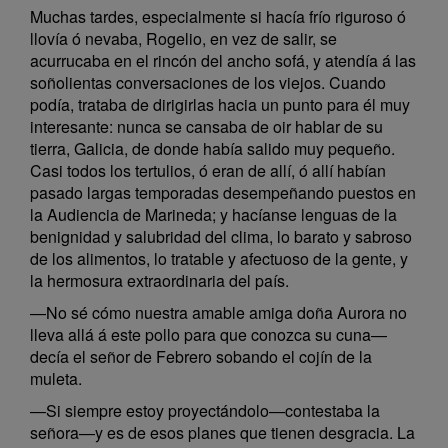
Muchas tardes, especialmente si hacía frío riguroso ó
llovía ó nevaba, Rogelio, en vez de salir, se
acurrucaba en el rincón del ancho sofá, y atendía á las
soñolientas conversaciones de los viejos. Cuando
podía, trataba de dirigirlas hacia un punto para él muy
interesante: nunca se cansaba de oir hablar de su
tierra, Galicia, de donde había salido muy pequeño.
Casi todos los tertulios, ó eran de allí, ó allí habían
pasado largas temporadas desempeñando puestos en
la Audiencia de Marineda; y hacíanse lenguas de la
benignidad y salubridad del clima, lo barato y sabroso
de los alimentos, lo tratable y afectuoso de la gente, y
la hermosura extraordinaria del país.
—No sé cómo nuestra amable amiga doña Aurora no
lleva allá á este pollo para que conozca su cuna—
decía el señor de Febrero sobando el cojín de la
muleta.
—Si siempre estoy proyectándolo—contestaba la
señora—y es de esos planes que tienen desgracia. La