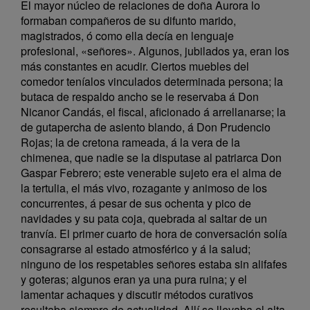
El mayor núcleo de relaciones de doña Aurora lo
formaban compañeros de su difunto marido,
magistrados, ó como ella decía en lenguaje
profesional, «señores». Algunos, jubilados ya, eran los
más constantes en acudir. Ciertos muebles del
comedor teníalos vinculados determinada persona; la
butaca de respaldo ancho se le reservaba á Don
Nicanor Candás, el fiscal, aficionado á arrellanarse; la
de gutapercha de asiento blando, á Don Prudencio
Rojas; la de cretona rameada, á la vera de la
chimenea, que nadie se la disputase al patriarca Don
Gaspar Febrero; este venerable sujeto era el alma de
la tertulia, el más vivo, rozagante y animoso de los
concurrentes, á pesar de sus ochenta y pico de
navidades y su pata coja, quebrada al saltar de un
tranvía. El primer cuarto de hora de conversación solía
consagrarse al estado atmosférico y á la salud;
ninguno de los respetables señores estaba sin alifafes
y goteras; algunos eran ya una pura ruina; y el
lamentar achaques y discutir métodos curativos
resultaba siempre de actualidad. Allí se llevaba el alta