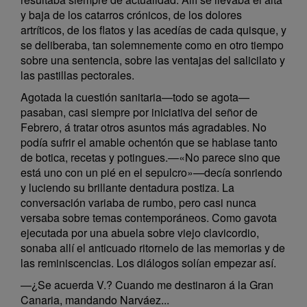
y baja de los catarros crónicos, de los dolores
artríticos, de los flatos y las acedías de cada quisque, y
se deliberaba, tan solemnemente como en otro tiempo
sobre una sentencia, sobre las ventajas del salicilato y
las pastillas pectorales.
Agotada la cuestión sanitaria—todo se agota—
pasaban, casi siempre por iniciativa del señor de
Febrero, á tratar otros asuntos más agradables. No
podía sufrir el amable ochentón que se hablase tanto
de botica, recetas y potingues.—«No parece sino que
está uno con un pié en el sepulcro»—decía sonriendo
y luciendo su brillante dentadura postiza. La
conversación variaba de rumbo, pero casi nunca
versaba sobre temas contemporáneos. Como gavota
ejecutada por una abuela sobre viejo clavicordio,
sonaba allí el anticuado ritornelo de las memorias y de
las reminiscencias. Los diálogos solían empezar así.
—¿Se acuerda V.? Cuando me destinaron á la Gran
Canaria, mandando Narváez...