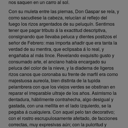
nos saquen en un carro al sol.
Con su muleta entre las piernas, Don Gaspar se reía, y
como sacudiese la cabeza, relucían al reflejo del
fuego los rizos argentados de su peluquín. Sentimos
tener que pagar tributo á la exactitud descriptiva,
consignando que llevaba peluca y dientes postizos el
señor de Febrero: mas importa añadir que era tanta la
verdad de su mentira, que eclipsaba á lo real, y
engañaba al más lince. Revelando exquisito gusto y
consumado arte, el anciano había encargado su
peluca del color de la nieve, y la diadema de ligeros
rizos canos que coronaba su frente de marfil era como
majestuosa aureola, bien distinta de la tupida
pelambrera con que los viejos verdes se obstinan en
reparar el irreparable ultraje de los años. Asimismo la
dentadura, hábilmente contrahecha, algo desigual y
gastada, con una mellita en el lado izquierdo, se la
pegaba á cualquiera. Con aquel pelo tan decorativo;
con el rostro escrupulosamente afeitado, de facciones
correctas, muy expresivas aún; con la pulcritud y