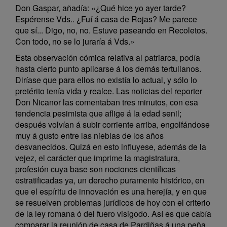
Don Gaspar, añadía: «¿Qué hice yo ayer tarde?
Espérense Vds.. ¿Fuí á casa de Rojas? Me parece
que sí... Digo, no, no. Estuve paseando en Recoletos.
Con todo, no se lo juraría á Vds.»
Esta observación cómica relativa al patriarca, podía
hasta cierto punto aplicarse á los demás tertulianos.
Diríase que para ellos no existía lo actual, y sólo lo
pretérito tenía vida y realce. Las noticias del reporter
Don Nicanor las comentaban tres minutos, con esa
tendencia pesimista que aflige á la edad senil;
después volvían á subir corriente arriba, engolfándose
muy á gusto entre las nieblas de los años
desvanecidos. Quizá en esto influyese, además de la
vejez, el carácter que imprime la magistratura,
profesión cuya base son nociones científicas
estratificadas ya, un derecho puramente histórico, en
que el espíritu de innovación es una herejía, y en que
se resuelven problemas jurídicos de hoy con el criterio
de la ley romana ó del fuero visigodo. Así es que cabía
comparar la reunión de casa de Pardiñas á una peña