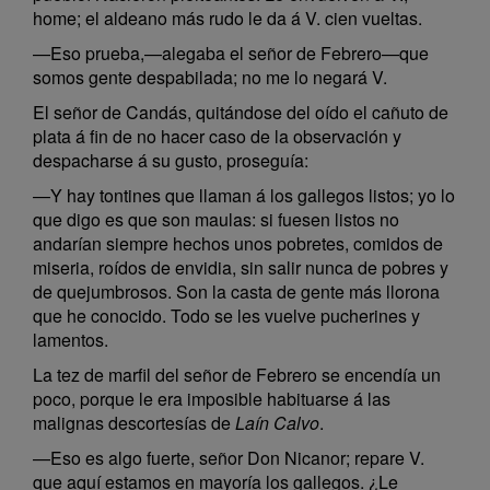
home; el aldeano más rudo le da á V. cien vueltas.
—Eso prueba,—alegaba el señor de Febrero—que
somos gente despabilada; no me lo negará V.
El señor de Candás, quitándose del oído el cañuto de
plata á fin de no hacer caso de la observación y
despacharse á su gusto, proseguía:
—Y hay tontines que llaman á los gallegos listos; yo lo
que digo es que son maulas: si fuesen listos no
andarían siempre hechos unos pobretes, comidos de
miseria, roídos de envidia, sin salir nunca de pobres y
de quejumbrosos. Son la casta de gente más llorona
que he conocido. Todo se les vuelve pucherines y
lamentos.
La tez de marfil del señor de Febrero se encendía un
poco, porque le era imposible habituarse á las
malignas descortesías de
Laín Calvo
.
—Eso es algo fuerte, señor Don Nicanor; repare V.
que aquí estamos en mayoría los gallegos. ¿Le