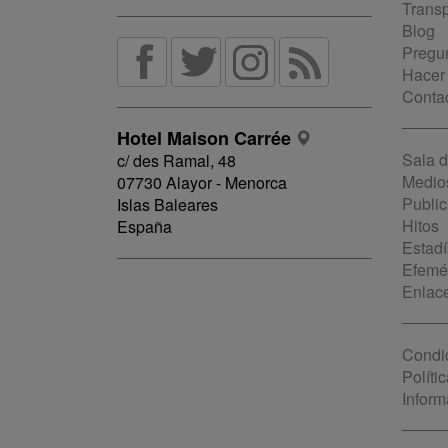
Trans
Blog
Pregun
Hacer
Conta
Hotel Maison Carrée
Sala 
c/ des Ramal, 48
Medio
07730 Alayor - Menorca
Public
Islas Baleares
Hitos
España
Estadí
Efemé
Enlac
Condi
Políti
Inform