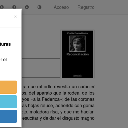
Acceso
Registro
×
turas
r el
se me figura que mi odio revestía un carácter
de sus gestos, del aparato que la rodea, de los
cheros y lacayos «a la Federica»; de las coronas
 cuyas negras hojas reluce, adherido con goma
ez de respeto, mofadora risa, y que me hacían
y capaz de resucitar y de dar el disgusto magno