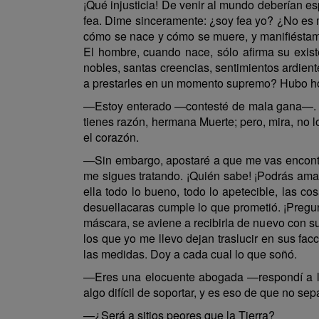
¡Qué injusticia! De venir al mundo deberían es
fea. Dime sinceramente: ¿soy fea yo? ¿No es m
cómo se nace y cómo se muere, y manifiéstame 
El hombre, cuando nace, sólo afirma su exist
nobles, santas creencias, sentimientos ardien
a prestarles en un momento supremo? Hubo h
—Estoy enterado —contesté de mala gana—. Un b
tienes razón, hermana Muerte; pero, mira, no 
el corazón.
—Sin embargo, apostaré a que me vas encontran
me sigues tratando. ¡Quién sabe! ¡Podrás amar
ella todo lo bueno, todo lo apetecible, las co
desuellacaras cumple lo que prometió. ¡Pregunt
máscara, se aviene a recibirla de nuevo con s
los que yo me llevo dejan traslucir en sus fac
las medidas. Doy a cada cual lo que soñó.
—Eres una elocuente abogada —respondí a la
algo difícil de soportar, y es eso de que no 
—¿Será a sitios peores que la Tierra?