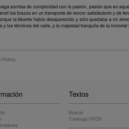
 vaga sonrisa de complicidad con la pasión, pasión que en aq
endí los brazos en un transporte de rencor satisfactorio y de fe
porque la Muerte había desaparecido y sólo quedaba a mi alrede
as y los términos del valle, y la majestad tranquila de la inmortal
 Robsy
.
rmación
Textos
cto
Buscar
o
Catálogo OPDS
cinadores