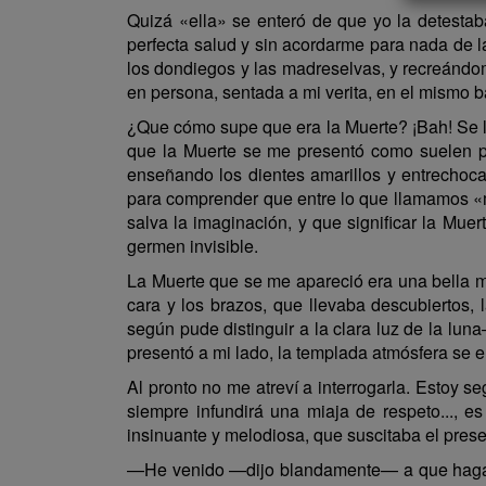
Quizá «ella» se enteró de que yo la detesta
perfecta salud y sin acordarme para nada de 
los dondiegos y las madreselvas, y recreándome 
en persona, sentada a mi verita, en el mismo b
¿Que cómo supe que era la Muerte? ¡Bah! Se la
que la Muerte se me presentó como suelen pi
enseñando los dientes amarillos y entrechoc
para comprender que entre lo que llamamos «m
salva la imaginación, y que significar la Mu
germen invisible.
La Muerte que se me apareció era una bella mu
cara y los brazos, que llevaba descubiertos, 
según pude distinguir a la clara luz de la lu
presentó a mi lado, la templada atmósfera se e
Al pronto no me atreví a interrogarla. Estoy s
siempre infundirá una miaja de respeto..., 
insinuante y melodiosa, que suscitaba el prese
—He venido —dijo blandamente— a que hagam