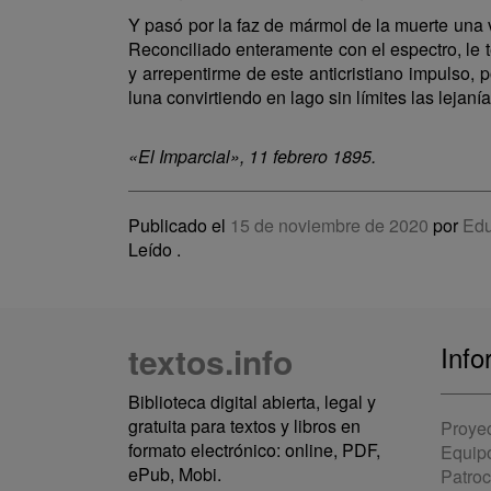
Y pasó por la faz de mármol de la muerte una
Reconciliado enteramente con el espectro, le t
y arrepentirme de este anticristiano impulso, 
luna convirtiendo en lago sin límites las lejaní
«El Imparcial», 11 febrero 1895.
Publicado el
15 de noviembre de 2020
por
Edu
Leído
.
textos.info
Info
Biblioteca digital abierta, legal y
gratuita para textos y libros en
Proye
formato electrónico: online, PDF,
Equip
ePub, Mobi.
Patro