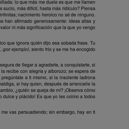
iquillada: lo que más me duele es que me llamen
sucio, más difícil, hasta más ridículo? Piensa
nfinitas; nacimiento heroico no sé de ninguno.
 se han afirmado generosamente: ideas altas y
valor ni más significación que la que yo vengo
ico que ignora quién dijo esa sobada frase. Tu
¡por ejemplo!, siento frío y se me ha encogido
gura de llegar a agradarte, a conquistarte, si
la recibe con alegría y alborozo; se espera de
 pregúntate a ti mismo, si la insolente ladrona
maldiga, si hay quien, después de arrancarle la
n cambio, ¿quién se queja de mí? ¡Observa cómo
go dulce y plácido! Es que yo les colmo a todos
me vas persuadiendo; sin embargo, hay en ti