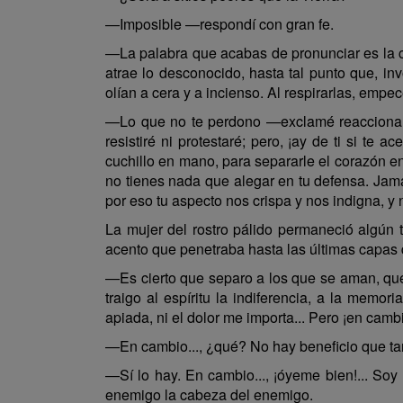
—Imposible —respondí con gran fe.
—La palabra que acabas de pronunciar es la 
atrae lo desconocido, hasta tal punto que, in
olían a cera y a incienso. Al respirarlas, empe
—Lo que no te perdono —exclamé reaccionand
resistiré ni protestaré; pero, ¡ay de ti si te
cuchillo en mano, para separarle el corazón en
no tienes nada que alegar en tu defensa. Jamá
por eso tu aspecto nos crispa y nos indigna, y
La mujer del rostro pálido permaneció algún t
acento que penetraba hasta las últimas capas 
—Es cierto que separo a los que se aman, que 
traigo al espíritu la indiferencia, a la memo
apiada, ni el dolor me importa... Pero ¡en cambio
—En cambio..., ¿qué? No hay beneficio que t
—Sí lo hay. En cambio..., ¡óyeme bien!... Soy
enemigo la cabeza del enemigo.