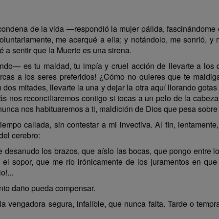
condena de la vida —respondió la mujer pálida, fascinándome
voluntariamente, me acerqué a ella; y notándolo, me sonrió, y
cé a sentir que la Muerte es una sirena.
o— es tu maldad, tu impía y cruel acción de llevarte a lo
 acercas a los seres preferidos! ¿Cómo no quieres que te maldiga
 dos mitades, llevarte la una y dejar la otra aquí llorando gota
s nos reconciliaremos contigo si tocas a un pelo de la cabeza
 nunca nos habituaremos a ti, maldición de Dios que pesa sobre
iempo callada, sin contestar a mi invectiva. Al fin, lentamen
del cerebro:
desanudo los brazos, que aíslo las bocas, que pongo entre lo
ria el sopor, que me río irónicamente de los juramentos en que
!...
anto daño pueda compensar.
 la vengadora segura, infalible, que nunca falta. Tarde o temp