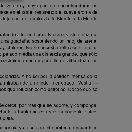
, de verano y muy apacible, encontrándome en
ese en el jardín respirando el suave aroma de
 lejanías, de pronto vi a la Muerte, a la Muerte
ratando a todas horas. No creáis, sin embargo,
 una guadaña, sosteniendo un reloj de arena,
y pintores. No se necesita reflexionar mucho
o pelado media una distancia grande, que sólo
l nacimiento con un poquillo de albúmina o un
loridas. A no ser por la palidez intensa de la
das, miraban de un modo interrogador. Vestía —
udos que relucían como estrellas. Desde que se
ta de cerca, por más que se adorne, y componga,
adelantó a hablarme con voz sumamente dulce,
 plata.
nancia y a que sea mi nombre un espantajo.