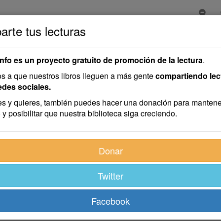
rte tus lecturas
info es un proyecto gratuito de promoción de la lectura
.
 a que nuestros libros lleguen a más gente
compartiendo lec
edes sociales.
s y quieres, también puedes hacer una donación para mantene
 y posibilitar que nuestra biblioteca siga creciendo.
mifilósofo—, ¡y cuidado que la aborrecen los mortales! Pero 
Donar
parecía horrible, sino antipáticamente ridícula, y me burlaba 
as que sostiene, de las carrozas figurando templetes, de los co
Twitter
cen roscones; de los pensamientos tamaños como berzas sobre
 Groseras representaciones simbólicas, que me inspiraban en v
Facebook
erro: «Ahí va la última mascarada. Como «me lleven» así..., so