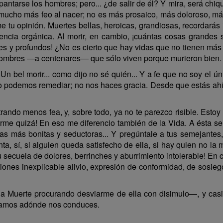
pantarse los hombres; pero... ¿de salir de él? Y mira, será ch
ucho más feo al nacer; no es más prosaico, más doloroso, más 
tu opinión. Muertes bellas, heroicas, grandiosas, recordarás i
encia orgánica. Al morir, en cambio, ¡cuántas cosas grandes
tes y profundos! ¿No es cierto que hay vidas que no tienen más 
ombres —a centenares— que sólo viven porque murieron bien.
el morir... como dijo no sé quién... Y a fe que no soy el ún
lo podemos remediar; no nos haces gracia. Desde que estás ahí, 
do menos fea, y, sobre todo, ya no te parezco risible. Estoy se
me quizá! En eso me diferencio también de la Vida. A ésta se 
sas más bonitas y seductoras... Y pregúntale a tus semejantes,
a, sí, si alguien queda satisfecho de ella, si hay quien no la 
u secuela de dolores, berrinches y aburrimiento intolerable! E
ciones inexplicable alivio, expresión de conformidad, de sosie
 Muerte procurando desviarme de ella con disimulo—, y casi 
sepamos adónde nos conduces.