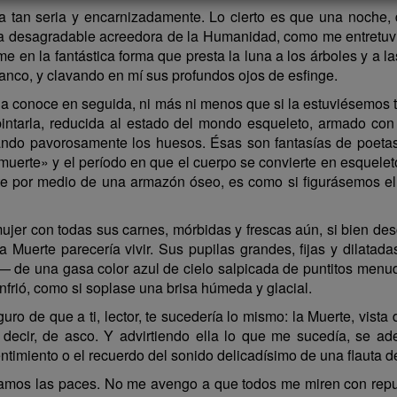
ba tan seria y encarnizadamente. Lo cierto es que una noche
la desagradable acreedora de la Humanidad, como me entretuvi
en la fantástica forma que presta la luna a los árboles y a las
anco, y clavando en mí sus profundos ojos de esfinge.
 conoce en seguida, ni más ni menos que si la estuviésemos t
ntarla, reducida al estado del mondo esqueleto, armado con
ando pavorosamente los huesos. Ésas son fantasías de poetas 
uerte» y el período en que el cuerpo se convierte en esquelet
erte por medio de una armazón óseo, es como si figurásemos e
jer con todas sus carnes, mórbidas y frescas aún, si bien desco
la Muerte parecería vivir. Sus pupilas grandes, fijas y dilata
na— de una gasa color azul de cielo salpicada de puntitos men
nfrió, como si soplase una brisa húmeda y glacial.
eguro de que a ti, lector, te sucedería lo mismo: la Muerte, vis
es decir, de asco. Y advirtiendo ella lo que me sucedía, se 
ntimiento o el recuerdo del sonido delicadísimo de una flauta de
os las paces. No me avengo a que todos me miren con repug