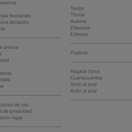
parencia
Textos
Títulos
tas frecuentes
Autores
 una donación
Etiquetas
cto
Editores
de prensa
Publicar
s
idad
Regalar libros
sticas
Cuentacuentos
rides
Texto al azar
es
Autor al azar
ciones de uso
ca de privacidad
ación legal