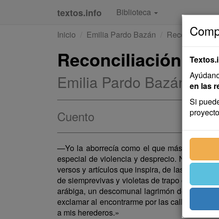
textos.info
Biblioteca
Compa
Inicio
Emilia Pardo Bazán
Reconciliación
Reconciliación
Textos.
Ayúdanos
Emilia Pardo Bazán
en las r
Si puede
proyecto
Cuento
—Yo la aborrecía como el que más —dijo el se
especial de violencia y desprecio. No sólo me 
versos y artículos que inspira, de las industri
de siemprevivas y violetas de trapo que pare
arábiga, un descomunal lagrimón de vidrio...
exclamar al encontrarme por las calles un enti
a mis herederos.»