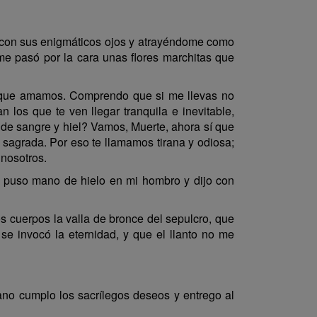
 con sus enigmáticos ojos y atrayéndome como
 me pasó por la cara unas flores marchitas que
s que amamos. Comprendo que si me llevas no
n los que te ven llegar tranquila e inevitable,
s de sangre y hiel? Vamos, Muerte, ahora sí que
 sagrada. Por eso te llamamos tirana y odiosa;
 nosotros.
te, puso mano de hielo en mi hombro y dijo con
s cuerpos la valla de bronce del sepulcro, que
 se invocó la eternidad, y que el llanto no me
rano cumplo los sacrílegos deseos y entrego al