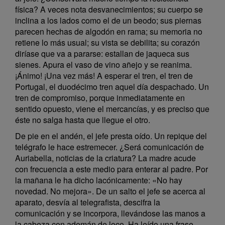
física? A veces nota desvanecimientos; su cuerpo se
inclina a los lados como el de un beodo; sus piernas
parecen hechas de algodón en rama; su memoria no
retiene lo más usual; su vista se debilita; su corazón
diríase que va a pararse: estallan de jaqueca sus
sienes. Apura el vaso de vino añejo y se reanima.
¡Ánimo! ¡Una vez más! A esperar el tren, el tren de
Portugal, el duodécimo tren aquel día despachado. Un
tren de compromiso, porque inmediatamente en
sentido opuesto, viene el mercancías, y es preciso que
éste no salga hasta que llegue el otro.
De pie en el andén, el jefe presta oído. Un repique del
telégrafo le hace estremecer. ¿Será comunicación de
Auriabella, noticias de la criatura? La madre acude
con frecuencia a este medio para enterar al padre. Por
la mañana le ha dicho lacónicamente: «No hay
novedad. No mejora». De un salto el jefe se acerca al
aparato, desvía al telegrafista, descifra la
comunicación y se incorpora, llevándose las manos a
la cabeza con ademán de loco. Ha leído una frase