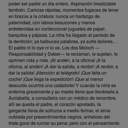
poder ser padre un día entero. Aspiración irrealizable
también. Caricias rápidas, momentos fugaces de tener
en brazos a la criatura: nunca un hartazgo de
paternidad, con labios besucones y manos
entretenidas en confeccionar juguetes de papel,
barquitos y pájaras. La niña ha llegado al período de
la dentición; ya balbucea palabras, ya sufre dolores…
El padre ni lo oye ni lo ve. Los dos Moloch —
Responsabilidad y Deber— le reclaman, le sujetan, le
oprimen más y más. ¡Al andén, a la oficina! ¡A la
oficina, al andén! ¡A dar la salida, a recibir! ¡A recibir, a
dar la salida! ¡Atención al telégrafo! ¡Que falta un
coche! ¡Que llega la expedición! ¡Que al menor
descuido ocurrirá una catástrofe! Y cuando la niña se
enferma gravemente y su madre tiene que llevársela a
Auriabella, a consultarla con un médico de renombre,
allí se queda el padre, el corazón apretado, la
garganta llena de sollozos a medio formar, el alma
nublada por presentimientos negros, anheloso del
triste goce de rumiar su pena; pero con el pensamiento