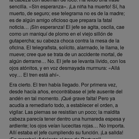
sencilla. «Sin esperanza». ¡La niña ha muerto! Sí, ha
muerto, de seguro; ese telegrama no es de la madre;
es de algún amigo oficioso que prepara la fatal
noticia… ¡Sin esperanza! El jefe se agita, oscila, cae
como un maniquí de plomo en el viejo sillón de
gutapercha; su cabeza choca contra la mesa de la
oficina. El telegrafista, solícito, alarmado, le llama, le
mueve; cree que se trata de un accidente mortal, de
algún derrame… No. El jefe se levanta lívido, con los
ojos atónitos, y en voz desmayada murmura: «Allá
voy… El tren está ahí».
Era cierto. El tren había llegado. Por primera vez,
desde hacía años, encontrábase el jefe ausente del
andén en tal momento. ¡Qué grave falta! Pero ya
acudía a remediarlo todo, a establecer el orden, a
vigilar. Las piernas se resistían un poco; la maldita
cabeza parecía tener dentro una humareda espesa y
ardiente; los ojos veían lucecitas rojas… No importa.
Allí estaba el jefe cumpliendo su función. ¡La salida!