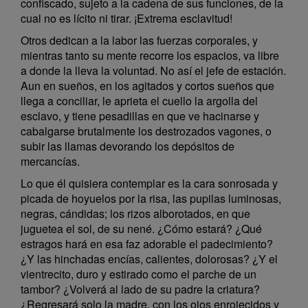
confiscado, sujeto a la cadena de sus funciones, de la
cual no es lícito ni tirar. ¡Extrema esclavitud!
Otros dedican a la labor las fuerzas corporales, y
mientras tanto su mente recorre los espacios, va libre
a donde la lleva la voluntad. No así el jefe de estación.
Aun en sueños, en los agitados y cortos sueños que
llega a conciliar, le aprieta el cuello la argolla del
esclavo, y tiene pesadillas en que ve hacinarse y
cabalgarse brutalmente los destrozados vagones, o
subir las llamas devorando los depósitos de
mercancías.
Lo que él quisiera contemplar es la cara sonrosada y
picada de hoyuelos por la risa, las pupilas luminosas,
negras, cándidas; los rizos alborotados, en que
juguetea el sol, de su nené. ¿Cómo estará? ¿Qué
estragos hará en esa faz adorable el padecimiento?
¿Y las hinchadas encías, calientes, dolorosas? ¿Y el
vientrecito, duro y estirado como el parche de un
tambor? ¿Volverá al lado de su padre la criatura?
¿Regresará solo la madre, con los ojos enrojecidos y