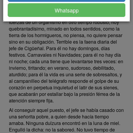
El jefe aguarda. Dominando la fatiga, por una tensión
Whatsapp
mecánica de la voluntad; llamando en su ayuda las
fuerzas de un organismo en otro tiempo robusto, hoy
quebrantadísimo, minado en todos sentidos, como la
tierra de los hormigueros, no piensa, no quiere pensar
sino en su obligación. Terrible es la faena diaria del
jefe de Cigüeñal. Para él no hay domingos, días
festivos. Carnavales ni Navidades; para él no hay día
ni noche; cada una tiene que levantarse tres veces: en
invierno, tiritando; en verano, sudoroso, debilitado,
aturdido; para él la vida es una serie de sobresaltos, y
al campanilleo del telégrafo responde el golpe de su
corazón en perpetua inquietud el latir de sus sienes,
que acabarán por estallar bajo la presión férrea de la
atención siempre fija.
Al conseguir aquel puesto, el jefe se había casado con
una señorita pobre, a quien desde hacía tiempo
amaba. Ninguna dulzura encontró en la luna de miel.
Engulló la dicha: no la saboreó. No tuvo tiempo de