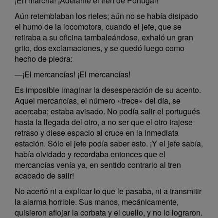
¡En marcha! ¡Adelante el tren de Portugal!
Aún retemblaban los rieles; aún no se había disipado
el humo de la locomotora, cuando el jefe, que se
retiraba a su oficina tambaleándose, exhaló un gran
grito, dos exclamaciones, y se quedó luego como
hecho de piedra:
—¡El mercancías! ¡El mercancías!
Es imposible imaginar la desesperación de su acento.
Aquel mercancías, el número «trece» del día, se
acercaba; estaba avisado. No podía salir el portugués
hasta la llegada del otro, a no ser que el otro trajese
retraso y diese espacio al cruce en la inmediata
estación. Sólo el jefe podía saber esto. ¡Y el jefe sabía,
había olvidado y recordaba entonces que el
mercancías venía ya, en sentido contrario al tren
acabado de salir!
No acertó ni a explicar lo que le pasaba, ni a transmitir
la alarma horrible. Sus manos, mecánicamente,
quisieron aflojar la corbata y el cuello, y no lo lograron.