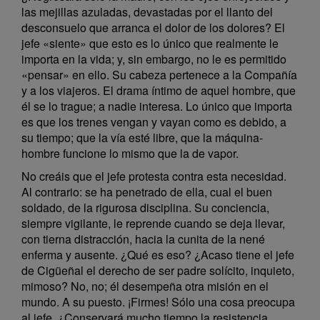
las mejillas azuladas, devastadas por el llanto del
desconsuelo que arranca el dolor de los dolores? El
jefe «siente» que esto es lo único que realmente le
importa en la vida; y, sin embargo, no le es permitido
«pensar» en ello. Su cabeza pertenece a la Compañía
y a los viajeros. El drama íntimo de aquel hombre, que
él se lo trague; a nadie interesa. Lo único que importa
es que los trenes vengan y vayan como es debido, a
su tiempo; que la vía esté libre, que la máquina-
hombre funcione lo mismo que la de vapor.
No creáis que el jefe protesta contra esta necesidad.
Al contrario: se ha penetrado de ella, cual el buen
soldado, de la rigurosa disciplina. Su conciencia,
siempre vigilante, le reprende cuando se deja llevar,
con tierna distracción, hacia la cunita de la nené
enferma y ausente. ¿Qué es eso? ¿Acaso tiene el jefe
de Cigüeñal el derecho de ser padre solícito, inquieto,
mimoso? No, no; él desempeña otra misión en el
mundo. A su puesto. ¡Firmes! Sólo una cosa preocupa
al jefe. ¿Conservará mucho tiempo la resistencia