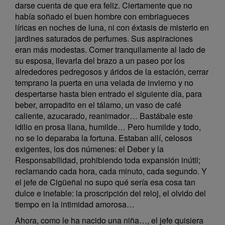
darse cuenta de que era feliz. Ciertamente que no
había soñado el buen hombre con embriagueces
líricas en noches de luna, ni con éxtasis de misterio en
jardines saturados de perfumes. Sus aspiraciones
eran más modestas. Comer tranquilamente al lado de
su esposa, llevarla del brazo a un paseo por los
alrededores pedregosos y áridos de la estación, cerrar
temprano la puerta en una velada de invierno y no
despertarse hasta bien entrado el siguiente día, para
beber, arropadito en el tálamo, un vaso de café
caliente, azucarado, reanimador… Bastábale este
idilio en prosa llana, humilde… Pero humilde y todo,
no se lo deparaba la fortuna. Estaban allí, celosos
exigentes, los dos númenes: el Deber y la
Responsabilidad, prohibiendo toda expansión inútil;
reclamando cada hora, cada minuto, cada segundo. Y
el jefe de Cigüeñal no supo qué sería esa cosa tan
dulce e inefable: la proscripción del reloj, el olvido del
tiempo en la intimidad amorosa…
Ahora, como le ha nacido una niña…, el jefe quisiera