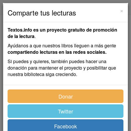
textos.info
Navega
×
Comparte tus lecturas
Sin Esperanza
Textos.info es un proyecto gratuito de promoción
de la lectura
.
Emilia Pardo Bazán
Ayúdanos a que nuestros libros lleguen a más gente
compartiendo lecturas en las redes sociales.
Cuento
Si puedes y quieres, también puedes hacer una
donación para mantener el proyecto y posibilitar que
nuestra biblioteca siga creciendo.
El jefe de la estación, en su lugar, aguarda el tren, el
duodécimo en aquel día despachado. ¡Qué
movimiento el de la estación de Cigüeñal! Cosa de no
Donar
parar un instante. Apenas sale un tren, ya es preciso
pensar en la llegada de otro; y los intervalos de
Twitter
silencio y calma en que el andén enmudece y se ven
los rieles desiertos, a estilo de severas arrugas sobre
un rostro caduco, se diría que hacen resaltar, por el
Facebook
contraste, el bullicio infernal de las entradas y salidas.