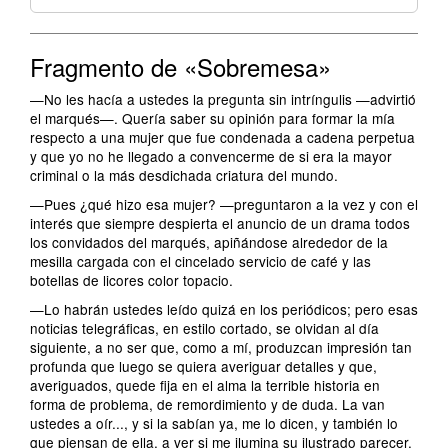
Fragmento de «Sobremesa»
—No les hacía a ustedes la pregunta sin intríngulis —advirtió
el marqués—. Quería saber su opinión para formar la mía
respecto a una mujer que fue condenada a cadena perpetua
y que yo no he llegado a convencerme de si era la mayor
criminal o la más desdichada criatura del mundo.
—Pues ¿qué hizo esa mujer? —preguntaron a la vez y con el
interés que siempre despierta el anuncio de un drama todos
los convidados del marqués, apiñándose alrededor de la
mesilla cargada con el cincelado servicio de café y las
botellas de licores color topacio.
—Lo habrán ustedes leído quizá en los periódicos; pero esas
noticias telegráficas, en estilo cortado, se olvidan al día
siguiente, a no ser que, como a mí, produzcan impresión tan
profunda que luego se quiera averiguar detalles y que,
averiguados, quede fija en el alma la terrible historia en
forma de problema, de remordimiento y de duda. La van
ustedes a oír..., y si la sabían ya, me lo dicen, y también lo
que piensan de ella, a ver si me ilumina su ilustrado parecer.