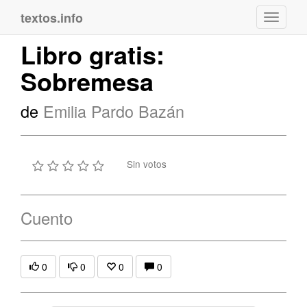
textos.info
Navega
Libro gratis:
Sobremesa
de
Emilia Pardo Bazán
Sin votos
Cuento
0
0
0
0