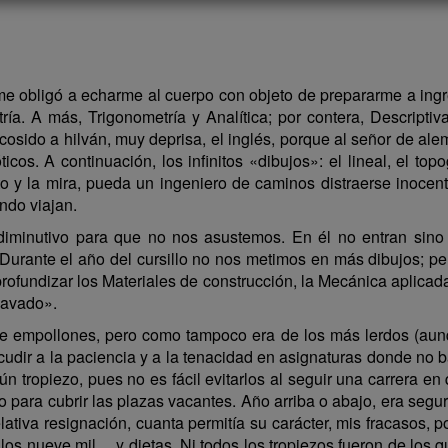
me obligó a echarme al cuerpo con objeto de prepararme a ing
ía. A más, Trigonometría y Analítica; por contera, Descriptiva
 y cosido a hilván, muy deprisa, el inglés, porque al señor de a
icos. A continuación, los infinitos «dibujos»: el lineal, el to
lito y la mira, pueda un ingeniero de caminos distraerse inoc
ndo viajan.
n diminutivo para que no nos asustemos. En él no entran sino
 Durante el año del cursillo no nos metimos en más dibujos; per
ofundizar los Materiales de construcción, la Mecánica aplicada
«lavado».
 empollones, pero como tampoco era de los más lerdos (aunq
dir a la paciencia y a la tenacidad en asignaturas donde no b
n tropiezo, pues no es fácil evitarlos al seguir una carrera en
o para cubrir las plazas vacantes. Año arriba o abajo, era segu
tiva resignación, cuanta permitía su carácter, mis fracasos, p
o los nueve mil… y dietas. Ni todos los tropiezos fueron de lo