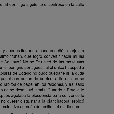
llo. El domingo siguiente encontrose en la calle
, y apenas llegado a casa enseñó la tarjeta a
simo truhán, que logró convertir hacia mí las
e Salustio? No se fíe usted de las mosquitas
n el benigno portugués, fui el único huésped a
abluras de Botello no pudo quedarle ni la duda
papel con orejas de borrico, a fin de que se
ó rabitos de papel en los faldones, y así salió
emio no se desmintió jamás. Cuando a Botello le
spués agotaba la elocuencia para convencerle
no querer disgustar a la planchadora, replicó
hemio hizo ademán de restituir el medio duro.