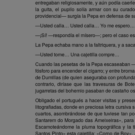
entregaban religiosamente, y aún podía caerle 
la guita, el pupilo solía armar con su cur
providencial— surgía la Pepa en defensa de su
—Usted calla… Usted calla… Yo me espero…
—¡Sí! —respondía el mísero—; pero el caso es 
La Pepa echaba mano a la faltriquera, y a sac
—Usted tome… Una cajetilla compre…
Cuando las pesetas de la Pepa escaseaban —y a
fósforo para encender el cigarro; y entre brom
de Dumillas (de quien aseguraba con profunda 
contrario, diríase que las travesuras de Bot
jugarretas del bohemio pasaban de castaño os
Obligado el portugués a hacer visitas y pres
litografiadas, donde en preciosa letra cursiva 
cuartos, asombrándose de que tuviese tan po
Santarem do Morgado das Ameixeiras», para qu
Escamoteándome la pluma topográfica y la ti
Santos Pinto» esta cajetilla: «Corno de Boy». A