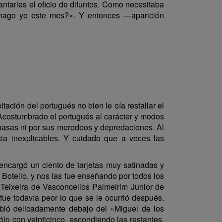
antarles el oficio de difuntos. Como necesitaba
é hago yo este mes?». Y entonces —aparición
ción del portugués no bien le oía restallar el
. Acostumbrado el portugués al carácter y modos
guasas ni por sus merodeos y depredaciones. Al
ncia inexplicables. Y cuidado que a veces las
encargó un ciento de tarjetas muy satinadas y
s Botello, y nos las fue enseñando por todos los
Teixeira de Vasconcellos Palmeirim Junior de
ue todavía peor lo que se le ocurrió después.
ibió delicadamente debajo del «Miguel de los
sólo con veinticinco, escondiendo las restantes.