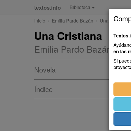
textos.info
Biblioteca
Compa
Inicio
Emilia Pardo Bazán
Una Cristiana
Una Cristiana
Textos.
Ayúdanos
Emilia Pardo Bazán
en las r
Si puede
proyecto
Novela
Índice