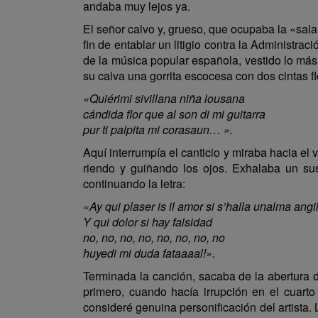
andaba muy lejos ya.
El señor calvo y, grueso, que ocupaba la «sala 
fin de entablar un litigio contra la Administra
de la música popular española, vestido lo más l
su calva una gorrita escocesa con dos cintas f
«Quiérimi sivillana niña lousana
cándida flor que al son di mi guitarra
pur ti palpita mi corasaun… ».
Aquí interrumpía el canticio y miraba hacia e
riendo y guiñando los ojos. Exhalaba un sus
continuando la letra:
«Ay qui plaser is il amor si s’halla unalma angil
Y qui dolor si hay falsidad
no, no, no, no, no, no, no, no
huyedi mi duda fataaaal!».
Terminada la canción, sacaba de la abertura d
primero, cuando hacía irrupción en el cuart
consideré genuina personificación del artista