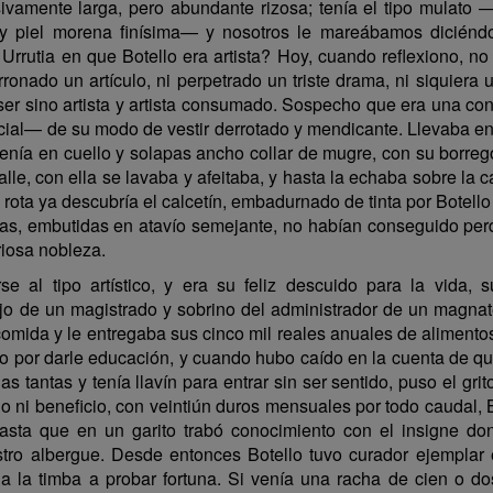
ivamente larga, pero abundante rizosa; tenía el tipo mulato 
es y piel morena finísima— y nosotros le mareábamos dicié
utia en que Botello era artista? Hoy, cuando reflexiono, no 
ronado un artículo, ni perpetrado un triste drama, ni siquiera
 ser sino artista y artista consumado. Sospecho que era una c
cial— de su modo de vestir derrotado y mendicante. Llevaba en
tenía en cuello y solapas ancho collar de mugre, con su borr
alle, con ella se lavaba y afeitaba, y hasta la echaba sobre la
el rota ya descubría el calcetín, embadurnado de tinta por Botel
as, embutidas en atavío semejante, no habían conseguido perde
riosa nobleza.
rse al tipo artístico, y era su feliz descuido para la vida,
ijo de un magistrado y sobrino del administrador de un magnate
y comida y le entregaba sus cinco mil reales anuales de aliment
hizo por darle educación, y cuando hubo caído en la cuenta de 
s tantas y tenía llavín para entrar sin ser sentido, puso el grito 
io ni beneficio, con veintiún duros mensuales por todo caudal
ta que en un garito trabó conocimiento con el insigne don 
tro albergue. Desde entonces Botello tuvo curador ejemplar 
a la timba a probar fortuna. Si venía una racha de cien o dos