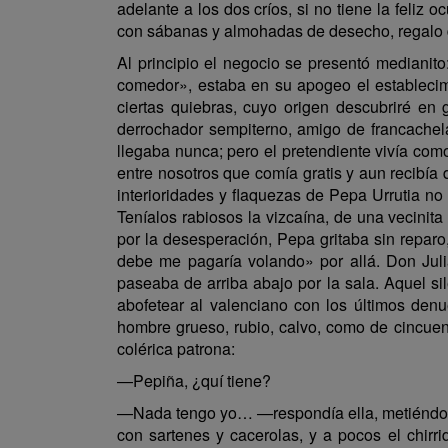
adelante a los dos críos, si no tiene la feliz
con sábanas y almohadas de desecho, regalo d
Al principio el negocio se presentó medianito
comedor», estaba en su apogeo el estableci
ciertas quiebras, cuyo origen descubriré en g
derrochador sempiterno, amigo de francachel
llegaba nunca; pero el pretendiente vivía com
entre nosotros que comía gratis y aun recibía d
interioridades y flaquezas de Pepa Urrutia no
Teníalos rabiosos la vizcaína, de una vecinita
por la desesperación, Pepa gritaba sin reparo
debe me pagaría volando» por allá. Don Juli
paseaba de arriba abajo por la sala. Aquel si
abofetear al valenciano con los últimos denu
hombre grueso, rubio, calvo, como de cincuen
colérica patrona:
—Pepiña, ¿quí tiene?
—Nada tengo yo… —respondía ella, metiéndose 
con sartenes y cacerolas, y a pocos el chirr