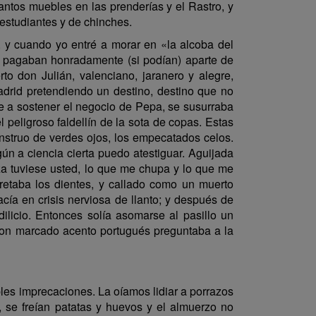
uantos muebles en las prenderías y el Rastro, y
estudiantes y de chinches.
a, y cuando yo entré a morar en «la alcoba del
 pagaban honradamente (si podían) aparte de
rto don Julián, valenciano, jaranero y alegre,
drid pretendiendo un destino, destino que no
je a sostener el negocio de Pepa, se susurraba
l peligroso faldellín de la sota de copas. Estas
onstruo de verdes ojos, los empecatados celos.
gún a ciencia cierta puedo atestiguar. Aguijada
nza tuviese usted, lo que me chupa y lo que me
retaba los dientes, y callado como un muerto
cía en crisis nerviosa de llanto; y después de
ilicio. Entonces solía asomarse al pasillo un
 con marcado acento portugués preguntaba a la
es imprecaciones. La oíamos lidiar a porrazos
, se freían patatas y huevos y el almuerzo no