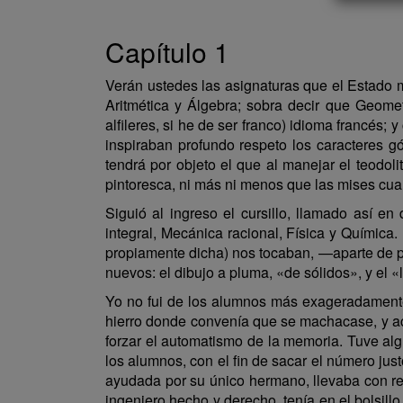
Capítulo 1
Verán ustedes las asignaturas que el Estado 
Aritmética y Álgebra; sobra decir que Geometr
alfileres, si he de ser franco) idioma francés;
inspiraban profundo respeto los caracteres gót
tendrá por objeto el que al manejar el teodo
pintoresca, ni más ni menos que las mises cua
Siguió al ingreso el cursillo, llamado así e
integral, Mecánica racional, Física y Química.
propiamente dicha) nos tocaban, —aparte de pr
nuevos: el dibujo a pluma, «de sólidos», y el 
Yo no fui de los alumnos más exageradamente
hierro donde convenía que se machacase, y acu
forzar el automatismo de la memoria. Tuve algú
los alumnos, con el fin de sacar el número just
ayudada por su único hermano, llevaba con rela
ingeniero hecho y derecho, tenía en el bolsill