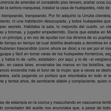
 ocurrencia de arrendar el consabido piso tercero, arañar unos c
e la señora marquesa, instalar la casa de huéspedes, nido de 
: trampeando, trampeando. Por fin adquirió la Urrutia clientel
miento: ni una habitación desocupada, y todos huéspedes que
ran secreto. Habitaba la sala, lo mejorcito del cuarto, un cie
as y bromas, y jugador empedernido. Decía que estaba en Ma
o un príncipe, y en vez de ayudar con los dineros de su pupila
e tiempo en tiempo tal cual doblilla destinada a derretirse en e
 hubieran trascendido (como ahora se dice) a no ser por el m
 guapa y fácil en tomar varas de los huéspedes fronterizos, se
, y había lo de «pillo, estafador» por aquí, y lo de «si vergüe
án, en casos tales, envainaba las manos en los bolsillos, ap
lencio encendía más el furor de la mujer, que a veces se desha
estos, salía pegando un portazo que retumbaba en todo el ed
ta y tantos años, de semblante afable y complaciente, quien
de estampía en la cocina y mascullando en vascuence terribl
ido consolador del aceite nos anunciaba que, a pesar de todo