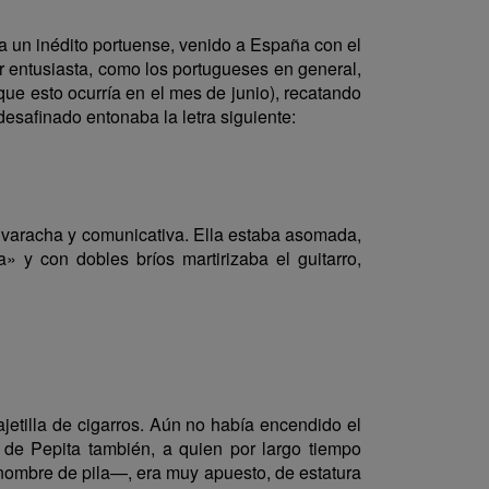
era un inédito portuense, venido a España con el
dor entusiasta, como los portugueses en general,
 que esto ocurría en el mes de junio), recatando
desafinado entonaba la letra siguiente:
vivaracha y comunicativa. Ella estaba asomada,
 y con dobles bríos martirizaba el guitarro,
jetilla de cigarros. Aún no había encendido el
 de Pepita también, a quien por largo tiempo
 nombre de pila—, era muy apuesto, de estatura