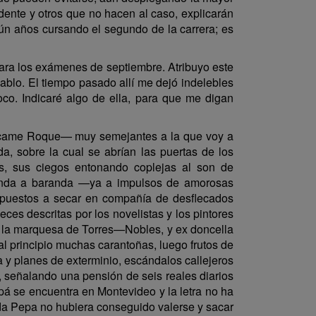
ente y otros que no hacen al caso, explicarán
ún años cursando el segundo de la carrera; es
 para los exámenes de septiembre. Atribuyo este
ablo. El tiempo pasado allí me dejó indelebles
oco. Indicaré algo de ella, para que me digan
de Tócame Roque— muy semejantes a la que voy a
a, sobre la cual se abrían las puertas de los
as, sus ciegos entonando coplejas al son de
aranda a baranda —ya a impulsos de amorosas
s puestos a secar en compañía de desflecados
eces descritas por los novelistas y los pintores
de la marquesa de Torres—Nobles, y ex doncella
al principio muchas carantoñas, luego frutos de
a y planes de exterminio, escándalos callejeros
a, señalando una pensión de seis reales diarios
pá se encuentra en Montevideo y la letra no ha
ada Pepa no hubiera conseguido valerse y sacar