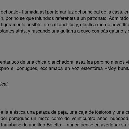
del patio» llamada así por tomar luz del principal de la casa, 
ción, por no sé qué infundios referentes a un patronato. Admira
igeramente posible, en calzoncillos y, elástica (he de advertir
lotantes atrás, y rascando una guitarra a cuyo compás gatuno y 
l ventanuco de una chica planchadora, asaz fea pero no menos 
piro el portugués, exclamaba en voz estentórea «Moy bunita»
ical.
e la elástica una petaca de paja, una caja de fósforos y una ca
o del portugués un mozo como de veinticuatro años, huésped
. Llamábase de apellido Botello —nunca pensé en averiguar su