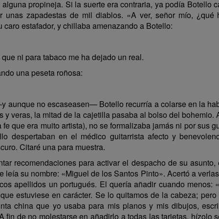
alguna propineja. Si la suerte era contraria, ya podía Botello c
ador unas zapadestas de mil diablos. «A ver, señor mío, ¿qu
 caro estafador, y chillaba amenazando a Botello:
que ni para tabaco me ha dejado un real.
ando una peseta roñosa:
unque no escaseasen— Botello recurría a colarse en la habita
as y veras, la mitad de la cajetilla pasaba al bolso del bohemio
fe que era muito artista), no se formalizaba jamás ni por sus 
ello despertaban en el médico guitarrista afecto y benevole
curo. Citaré una para muestra.
entar recomendaciones para activar el despacho de su asunto, 
se leía su nombre: «Miguel de los Santos Pinto». Acertó a verla
cos apellidos un portugués. El quería añadir cuando menos: «
e estuviese en carácter. Se lo quitamos de la cabeza; pero f
nta china que yo usaba para mis planos y mis dibujos, escr
 fin de no molestarse en añadirlo a todas las tarjetas, hízolo 