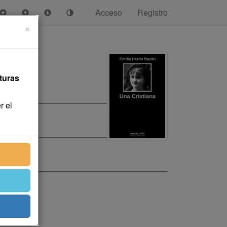
Acceso
Registro
×
turas
r el