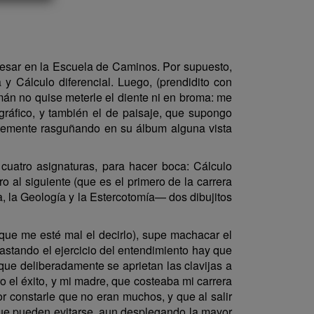
resar en la Escuela de Caminos. Por supuesto,
 y Cálculo diferencial. Luego, (prendidito con
lemán no quise meterle el diente ni en broma: me
pográfico, y también el de paisaje, que supongo
entemente rasguñando en su álbum alguna vista
 cuatro asignaturas, para hacer boca: Cálculo
o al siguiente (que es el primero de la carrera
, la Geología y la Estercotomía— dos dibujitos
ue me esté mal el decirlo), supe machacar el
astando el ejercicio del entendimiento hay que
 que deliberadamente se aprietan las clavijas a
ro el éxito, y mi madre, que costeaba mi carrera
or constarle que no eran muchos, y que al salir
s que pueden evitarse, aun desplegando la mayor