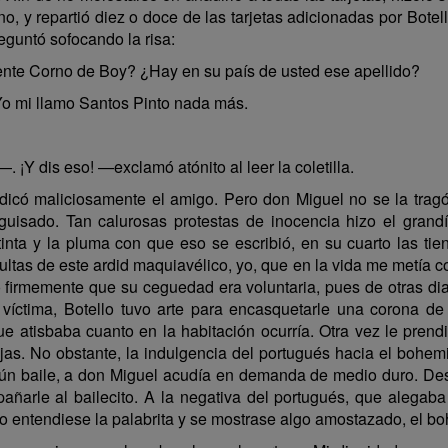
tano, y repartió diez o doce de las tarjetas adicionadas por Bote
eguntó sofocando la risa:
nte Corno de Boy? ¿Hay en su país de usted ese apellido?
 mi llamo Santos Pinto nada más.
 dis eso! —exclamó atónito al leer la coletilla.
icó maliciosamente el amigo. Pero don Miguel no se la tragó
guisado. Tan calurosas protestas de inocencia hizo el grandí
ta y la pluma con que eso se escribió, en su cuarto las tien
ltas de este ardid maquiavélico, yo, que en la vida me metía co
 firmemente que su ceguedad era voluntaria, pues de otras di
íctima, Botello tuvo arte para encasquetarle una corona de 
que atisbaba cuanto en la habitación ocurría. Otra vez le prendi
anujas. No obstante, la indulgencia del portugués hacia el boh
lgún baile, a don Miguel acudía en demanda de medio duro. De
ñarle al bailecito. A la negativa del portugués, que alegaba 
no entendiese la palabrita y se mostrase algo amostazado, el bo