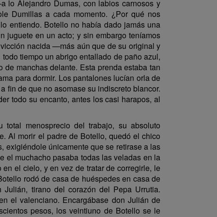
—a lo Alejandro Dumas, con labios carnosos y
ndole Dumillas a cada momento. ¿Por qué nos
lo entiendo. Botello no había dado jamás una
 un juguete en un acto; y sin embargo teníamos
onvicción nacida —más aún que de su original y
 todo tiempo un abrigo entallado de paño azul,
ego de manchas delante. Esta prenda estaba tan
 cama para dormir. Los pantalones lucían orla de
lo a fin de que no asomase su indiscreto blancor.
r todo su encanto, antes los casi harapos, al
 su total menosprecio del trabajo, su absoluto
. Al morir el padre de Botello, quedó el chico
os, exigiéndole únicamente que se retirase a las
que el muchacho pasaba todas las veladas en la
en el cielo, y en vez de tratar de corregirle, le
, Botello rodó de casa de huéspedes en casa de
Julián, tirano del corazón del Pepa Urrutia.
en el valenciano. Encargábase don Julián de
cientos pesos, los veintiuno de Botello se le