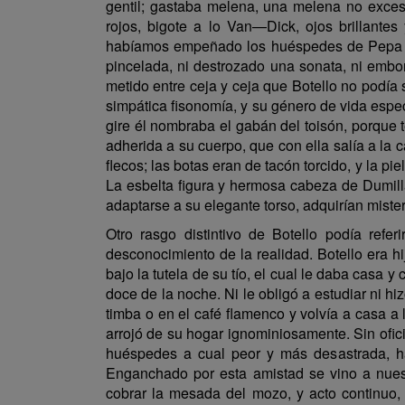
gentil; gastaba melena, una melena no exces
rojos, bigote a lo Van—Dick, ojos brillant
habíamos empeñado los huéspedes de Pepa Urr
pincelada, ni destrozado una sonata, ni embor
metido entre ceja y ceja que Botello no podía
simpática fisonomía, y su género de vida espe
gire él nombraba el gabán del toisón, porque 
adherida a su cuerpo, que con ella salía a la c
flecos; las botas eran de tacón torcido, y la pi
La esbelta figura y hermosa cabeza de Dumill
adaptarse a su elegante torso, adquirían miste
Otro rasgo distintivo de Botello podía referi
desconocimiento de la realidad. Botello era h
bajo la tutela de su tío, el cual le daba casa 
doce de la noche. Ni le obligó a estudiar ni 
timba o en el café flamenco y volvía a casa a la
arrojó de su hogar ignominiosamente. Sin ofic
huéspedes a cual peor y más desastrada, has
Enganchado por esta amistad se vino a nues
cobrar la mesada del mozo, y acto continuo, 