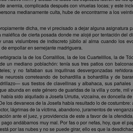
e anemia, complicada después con viruelas locas; y este incid
ersona medianamente culta, hube de encontrarme a los veinti
a propiamente dicha, me vi precisado a dejar alguna asignatura
a maléfica de cierta posada donde me alojé por tentación del di
 y unas vislumbres de indiscreto júbilo al alma cuando los ev
 de empollar en semejante madriguera.
rbigracia la de los Corralillos, la de los Cuartelillos, la 
 de un mediano poblachón: tenía sus tres patios con balconad
nteles; y no faltaban sus inquilinas desvergonzadas reñidor
s de neurosis correteando de bohardilla a bohardilla y de b
adrillazo— sus tiestos de clavellinas y albahaca, sus pañale
ue abunda en este género de guaridas de la villa y corte, mil v
a había sido alquilado a Josefa Urrutia, vizcaína, ex doncella 
De los devaneos de la Josefa había resultado lo de costumbre: 
ductor, lágrimas de la víctima, abandono, juramentos de venganz
ación ante el juez, y providencia de este a favor de la ofendid
e pago andábamos muy mal. Por fas o por nefas, hoy, que el pa
tá por las nubes y no se puede girar, ello es que la desdich