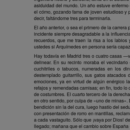
asiduidad del mundo. Un año estuve enfermo d
el cómo, gozando fama de joven estudioso y p
decir, faltándome tres para terminarla.
El año anterior, o sea el primero de la carrer
incidente siempre desagradable a la influenci
recuerdos, que me traen la risa a los labios
ustedes si Arquímedes en persona sería capaz
Hay todavía en Madrid tres o cuatro casas —ve
delinear. En su recinto moraba el vecindario
cuchitriles o tabucos, numeradas en los di
destemplado guitarrillo, sus gatos atacado
emociones, ya en virtud de algún enérgico l
refajos y remendadas camisas; en fin, todo lo q
de costumbres. El cuarto tercero de la derech
en otro sentido, por culpa de «uno de minas». 
bendición sin la del cura, luego hastío del se
con presentación de rorro en mantillas, reclam
a cada vastaguito. Sólo que ¡vaya por Dios! d
llegado; mañana que el cambio sobre España es