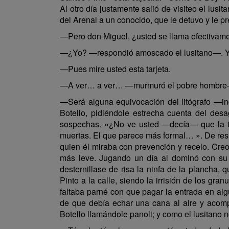
Al otro día justamente salió de visiteo el lusi
del Arenal a un conocido, que le detuvo y le pr
—Pero don Miguel, ¿usted se llama efectivame
—¿Yo? —respondió amoscado el lusitano—. Yo
—Pues mire usted esta tarjeta.
—A ver… a ver… —murmuró el pobre hombre—. ¡Y
—Será alguna equivocación del litógrafo —ind
Botello, pidiéndole estrecha cuenta del desa
sospechas. «¿No ve usted —decía— que la tin
muertas. El que parece más formal… ». De resu
quien él miraba con prevención y recelo. Creo
más leve. Jugando un día al dominó con su v
desternillase de risa la ninfa de la plancha, 
Pinto a la calle, siendo la irrisión de los gr
faltaba parné con que pagar la entrada en a
de que debía echar una cana al aire y acompa
Botello llamándole panoli; y como el lusitano 