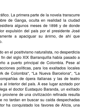
fico. La primera parte de la novela transcurre
mbre de Ganga, oculta en realidad la ciudad
 residiera algunos meses de 1898 y de donde
rior expulsión del país por el presidente José
samente a apaciguar su ánimo, de ahí que
o.
o en el positivismo naturalista, no desperdicia
 fin del siglo XIX Barranquilla había pasado a
eño a puerto principal de Colombia. Pese al
facciones políticas, para los exaltados locales
ork de Colombia", "La Nueva Barcelona", "La
compañías de ópera italianas y las de teatro
 al interior del país. A ese lugar azotado por
lega el doctor Eustaquio Baranda, un exiliado
roviene de una civilización refinada resulta
que no tardan en buscar su caída despechadas
tor ha conquistado los favores de Alicia, una