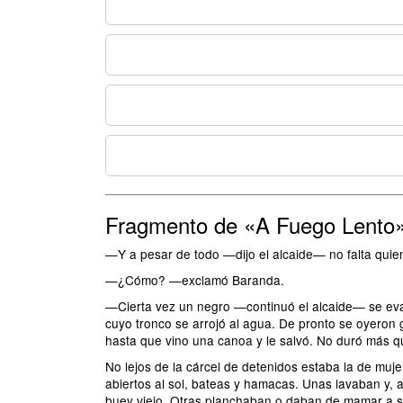
Fragmento de «A Fuego Lento
—Y a pesar de todo —dijo el alcaide— no falta quie
—¿Cómo? —exclamó Baranda.
—Cierta vez un negro —continuó el alcaide— se evad
cuyo tronco se arrojó al agua. De pronto se oyeron 
hasta que vino una canoa y le salvó. No duró más que
No lejos de la cárcel de detenidos estaba la de muj
abiertos al sol, bateas y hamacas. Unas lavaban y, a
buey viejo. Otras planchaban o daban de mamar a su