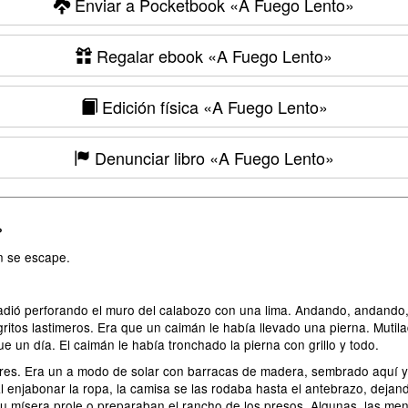
Enviar a Pocketbook
«A Fuego Lento»
Regalar ebook
«A Fuego Lento»
Edición física
«A Fuego Lento»
Denunciar libro
«A Fuego Lento»
»
n se escape.
ió perforando el muro del calabozo con una lima. Andando, andando, se
gritos lastimeros. Era que un caimán le había llevado una pierna. Mut
 un día. El caimán le había tronchado la pierna con grillo y todo.
eres. Era un a modo de solar con barracas de madera, sembrado aquí y a
l enjabonar la ropa, la camisa se las rodaba hasta el antebrazo, dejan
 mísera prole o preparaban el rancho de los presos. Algunas, las me