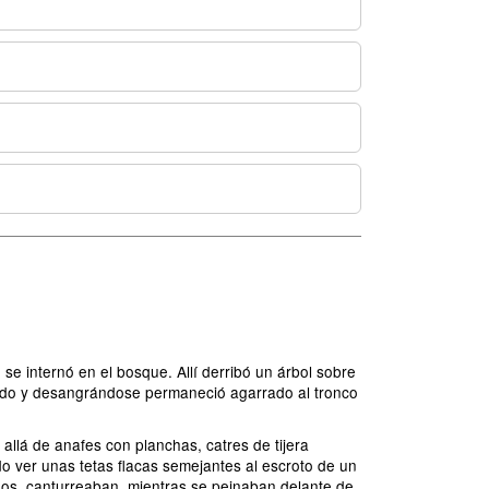
 internó en el bosque. Allí derribó un árbol sobre
ilado y desangrándose permaneció agarrado al tronco
llá de anafes con planchas, catres de tijera
do ver unas tetas flacas semejantes al escroto de un
nos, canturreaban, mientras se peinaban delante de