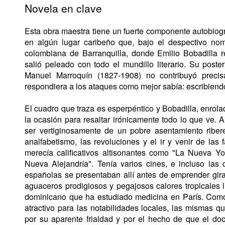
Novela en clave
Esta obra maestra tiene un fuerte componente autobiográ
en algún lugar caribeño que, bajo el despectivo no
colombiana de Barranquilla, donde Emilio Bobadilla
salió peleado con todo el mundillo literario. Su poste
Manuel Marroquín (1827-1908) no contribuyó preci
respondiera a los ataques como mejor sabía: escribiend
El cuadro que traza es esperpéntico y Bobadilla, enrolad
la ocasión para resaltar irónicamente todo lo que ve. A
ser vertiginosamente de un pobre asentamiento riber
analfabetismo, las revoluciones y el ir y venir de las 
merecía calificativos altisonantes como "La Nueva Y
Nueva Alejandría". Tenía varios cines, e incluso las 
españolas se presentaban allí antes de emprender giras
aguaceros prodigiosos y pegajosos calores tropicales l
dominicano que ha estudiado medicina en París. Como p
atractivo para las notabilidades locales, las mismas 
por su aparente frialdad y por el hecho de que el doc