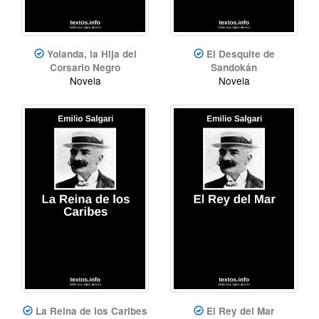
Yolanda, la Hija del
El Desquite de
Corsario Negro
Sandokán
Novela
Novela
La Reina de los Caribes
El Rey del Mar