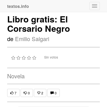
textos.info
Navega
Libro gratis: El
Corsario Negro
de
Emilio Salgari
Sin votos
Novela
7
0
2
0