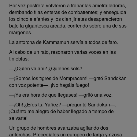
Por vez postrera volvieron a tronar las ametralladoras,
derribando filas enteras de combatientes; y enseguida
los cinco elefantes y los cien jinetes desaparecieron
bajo la gigantesca arcada, corriendo sobre una de sus
márgenes.
La antorcha de Kammamuri servía a todos de faro.
Al cabo de un rato, resonaron varias voces en las
tinieblas:
—¿Quién va ahí? ¿Quiénes sois?
—¡Somos los tigres de Mompracem! —gritó Sandokán
con voz potente—. ¡No hagáis fuego!
—¡Ya era hora de que llegases! —gritó una voz.
—¡Oh! ¿Eres tú, Yáñez? —preguntó Sandokán—.
¡Cuánto me alegro de haber llegado a tiempo de
salvarte!
Un grupo de hombres avanzaba agitando dos
antorchas. Precedíales un europeo de larga y rizosa