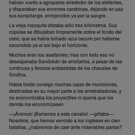
habían vuelto a agruparse alrededor de los elefantes,
y disparaban sus enormes carabinas, dejando en paz
sus
kampilangs
, enrojecidos ya por la sangre.
La vieja mezquita distaba sólo tres kilómetros. Sus
cúpulas se dibujaban limpiamente sobre el fondo del
cielo, que se había tornado azul oscuro por haberse
escondido ya el sol bajo el horizonte.
Muchos eran los asaltantes; mas con todo eso no
desesperaba Sandokán de arrollarlos, a pesar de las
continuas y feroces embestidas de los chacales de
Sindhia.
Había traído consigo muchas cajas de municiones,
destinadas en su mayor parte a las ametralladoras, y
no economizaba los proyectiles ni quería que los
demás los economizasen.
—¡Ánimos! ¡Barramos a esta canalla! —gritaba—.
Nosotros, que hemos vencido a los ingleses en cien
batallas, ¿habremos de caer ante miserables parias?