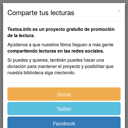
textos.info
Navega
×
Comparte tus lecturas
El Desquite de Yáñez
Textos.info es un proyecto gratuito de promoción
de la lectura
.
Emilio Salgari
Ayúdanos a que nuestros libros lleguen a más gente
compartiendo lecturas en las redes sociales.
Novela
Si puedes y quieres, también puedes hacer una
donación para mantener el proyecto y posibilitar que
nuestra biblioteca siga creciendo.
Índice
Donar
Twitter
Más difícil que la conquista es
guardar lo que se ha conquistado.
Facebook