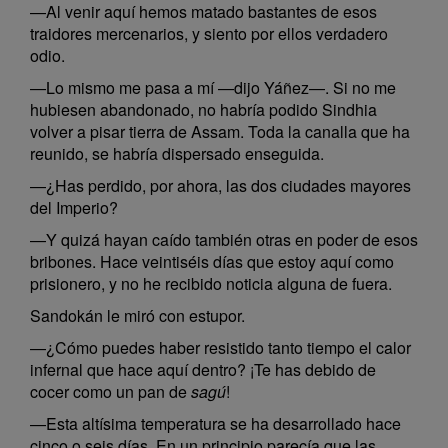
—Al venir aquí hemos matado bastantes de esos
traidores mercenarios, y siento por ellos verdadero
odio.
—Lo mismo me pasa a mí —dijo Yáñez—. Si no me
hubiesen abandonado, no habría podido Sindhia
volver a pisar tierra de Assam. Toda la canalla que ha
reunido, se habría dispersado enseguida.
—¿Has perdido, por ahora, las dos ciudades mayores
del Imperio?
—Y quizá hayan caído también otras en poder de esos
bribones. Hace veintiséis días que estoy aquí como
prisionero, y no he recibido noticia alguna de fuera.
Sandokán le miró con estupor.
—¿Cómo puedes haber resistido tanto tiempo el calor
infernal que hace aquí dentro? ¡Te has debido de
cocer como un pan de
sagú
!
—Esta altísima temperatura se ha desarrollado hace
cinco o seis días. En un principio parecía que las