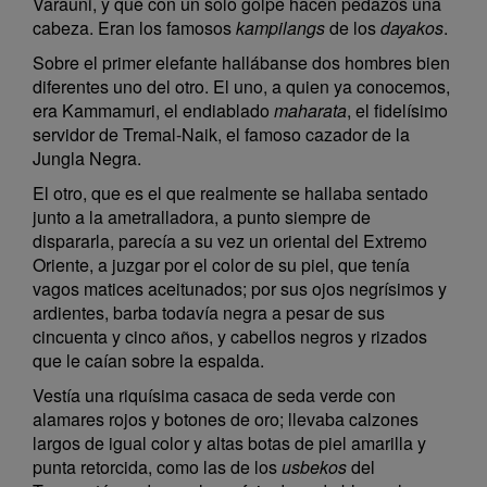
Varauni, y que con un solo golpe hacen pedazos una
cabeza. Eran los famosos
kampilangs
de los
dayakos
.
Sobre el primer elefante hallábanse dos hombres bien
diferentes uno del otro. El uno, a quien ya conocemos,
era Kammamuri, el endiablado
maharata
, el fidelísimo
servidor de Tremal-Naik, el famoso cazador de la
Jungla Negra.
El otro, que es el que realmente se hallaba sentado
junto a la ametralladora, a punto siempre de
dispararla, parecía a su vez un oriental del Extremo
Oriente, a juzgar por el color de su piel, que tenía
vagos matices aceitunados; por sus ojos negrísimos y
ardientes, barba todavía negra a pesar de sus
cincuenta y cinco años, y cabellos negros y rizados
que le caían sobre la espalda.
Vestía una riquísima casaca de seda verde con
alamares rojos y botones de oro; llevaba calzones
largos de igual color y altas botas de piel amarilla y
punta retorcida, como las de los
usbekos
del