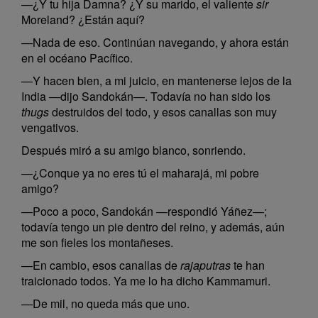
—¿Y tu hija Damna? ¿Y su marido, el valiente
sir
Moreland? ¿Están aquí?
—Nada de eso. Continúan navegando, y ahora están
en el océano Pacífico.
—Y hacen bien, a mi juicio, en mantenerse lejos de la
India —dijo Sandokán—. Todavía no han sido los
thugs
destruidos del todo, y esos canallas son muy
vengativos.
Después miró a su amigo blanco, sonriendo.
—¿Conque ya no eres tú el maharajá, mi pobre
amigo?
—Poco a poco, Sandokán —respondió Yáñez—;
todavía tengo un pie dentro del reino, y además, aún
me son fieles los montañeses.
—En cambio, esos canallas de
rajaputras
te han
traicionado todos. Ya me lo ha dicho Kammamuri.
—De mil, no queda más que uno.