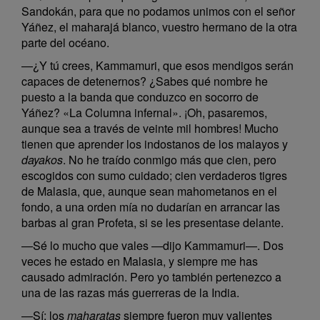
Sandokán, para que no podamos unimos con el señor
Yáñez, el maharajá blanco, vuestro hermano de la otra
parte del océano.
—¿Y tú crees, Kammamuri, que esos mendigos serán
capaces de detenernos? ¿Sabes qué nombre he
puesto a la banda que conduzco en socorro de
Yáñez? «La Columna infernal». ¡Oh, pasaremos,
aunque sea a través de veinte mil hombres! Mucho
tienen que aprender los indostanos de los malayos y
dayakos
. No he traído conmigo más que cien, pero
escogidos con sumo cuidado; cien verdaderos tigres
de Malasia, que, aunque sean mahometanos en el
fondo, a una orden mía no dudarían en arrancar las
barbas al gran Profeta, si se les presentase delante.
—Sé lo mucho que vales —dijo Kammamuri—. Dos
veces he estado en Malasia, y siempre me has
causado admiración. Pero yo también pertenezco a
una de las razas más guerreras de la India.
—Sí; los
maharatas
siempre fueron muy valientes