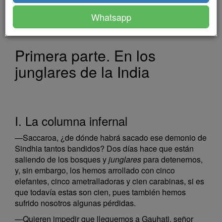
JULIO CÉSAR
Whatsapp
Primera parte. En los
junglares de la India
I. La columna infernal
—Saccaroa, ¿de dónde habrá sacado ese demonio de
Sindhia tantos bandidos? Dos días hace que están
saliendo de los bosques y
junglares
para detenernos,
y, sin embargo, los hemos arrollado con cinco
elefantes, cinco ametralladoras y cien carabinas, si es
que todavía estas son cien, pues también hemos
sufrido nosotros algunas pérdidas.
—Quieren impedir que lleguemos a Gauhati, señor