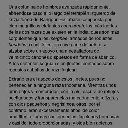
Una columna de hombres avanzaba rápidamente,
abriéndose paso a lo largo del terraplén izquierdo de
la vía férrea de Rangpur. Hallábase compuesta por
cien magníficos elefantes
coomareah
, los más fuertes
de las dos razas que existen en la India, pues son más
corpulentos que los
merghee
: armados de robustos
houdahs
o castilletes, en cuya parte delantera se
alzaba sobre un apoyo una ametralladora de
veinticinco cañones dispuestos en forma de abanico.
A los elefantes seguían cien jinetes montados sobre
robustos caballos de raza inglesa.
Extraño era el aspecto de estos jinetes, pues no
pertenecían a ninguna raza indostana. Mientras unos
eran bajos y membrudos, con la piel oscura de reflejos
aceitunados y transparencias marcadamente rojizas, y
con ojos pequeños y negrísimos, otros, por el
contrario, eran excesivamente altos, de color
amarillento, formas casi perfectas, facciones hermosas
y casi del todo proporcionadas, y ojos bien abiertos,