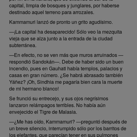
capital, limpia de bosques y junglares, por haberse
destinado aquel terreno para arrozales.
Kammamuri lanzó de pronto un grito agudísimo.
—¡La capital ha desaparecido! Sólo veo la mezquita
vieja que se alza junto a la entrada de la ciudad
subterránea.
—En efecto, no se ven más que muros arruinados —
respondió Sandokán—. Debe de haber sido un buen
incendio, pues en Gauhati había templos, palacios y
casas en gran número. ¿Se habrá abrasado también
Yáñez? ¡Oh, Sindhia me pagaría bien cara la muerte
de mi hermano blanco!
Se frunció su entrecejo, y sus ojos negrísimos
lanzaron relámpagos terribles. No había aún
envejecido el Tigre de Malasia.
—¿Me has oído, Kammamuri? —preguntó después de
un breve silencio, interrumpido sólo por los barritos de
los elefantes, que parecían tener en sus pulmones