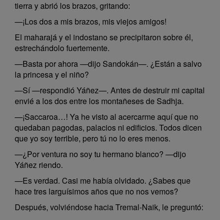
tierra y abrió los brazos, gritando:
—¡Los dos a mis brazos, mis viejos amigos!
El maharajá y el indostano se precipitaron sobre él,
estrechándolo fuertemente.
—Basta por ahora —dijo Sandokán—. ¿Están a salvo
la princesa y el niño?
—Sí —respondió Yáñez—. Antes de destruir mi capital
envié a los dos entre los montañeses de Sadhja.
—¡Saccaroa…! Ya he visto al acercarme aquí que no
quedaban pagodas, palacios ni edificios. Todos dicen
que yo soy terrible, pero tú no lo eres menos.
—¿Por ventura no soy tu hermano blanco? —dijo
Yáñez riendo.
—Es verdad. Casi me había olvidado. ¿Sabes que
hace tres larguísimos años que no nos vemos?
Después, volviéndose hacia Tremal-Naik, le preguntó: