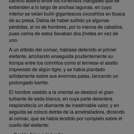
camino abierto entre los inmensos
mangales
que se
extienden a lo largo de anchas lagunas, en cuyo
interior se veían bullir gigantescos cocodrilos en busca
de su presa. Debía de haber sufrido ya algunas
pérdidas, si no de hombres, por lo menos de caballos,
pues varios de estos llevaban dos jinetes en vez de
uno.
A un silbido del
cornac
, habíase detenido el primer
elefante, arrollando enseguida prudentemente su
trompa entre los colmillos como si temiese el asalto
imprevisto de algún tigre, y se había plantado
sólidamente sobre sus enormes patas, lanzando un
prolongado barrito.
El hombre vestido a la oriental se destocó el gran
turbante de seda blanca, en cuya parte delantera
resplandecía un diamante de inestimable valor, y en
seguida se colocó detrás de la ametralladora, diciendo
al
cornac
, que se había tendido por completo sobre el
cuello del elefante: