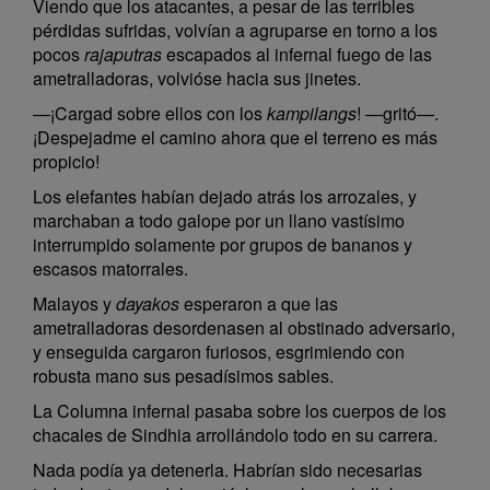
Viendo que los atacantes, a pesar de las terribles
pérdidas sufridas, volvían a agruparse en torno a los
pocos
rajaputras
escapados al infernal fuego de las
ametralladoras, volvióse hacia sus jinetes.
—¡Cargad sobre ellos con los
kampilangs
! —gritó—.
¡Despejadme el camino ahora que el terreno es más
propicio!
Los elefantes habían dejado atrás los arrozales, y
marchaban a todo galope por un llano vastísimo
interrumpido solamente por grupos de bananos y
escasos matorrales.
Malayos y
dayakos
esperaron a que las
ametralladoras desordenasen al obstinado adversario,
y enseguida cargaron furiosos, esgrimiendo con
robusta mano sus pesadísimos sables.
La Columna infernal pasaba sobre los cuerpos de los
chacales de Sindhia arrollándolo todo en su carrera.
Nada podía ya detenerla. Habrían sido necesarias