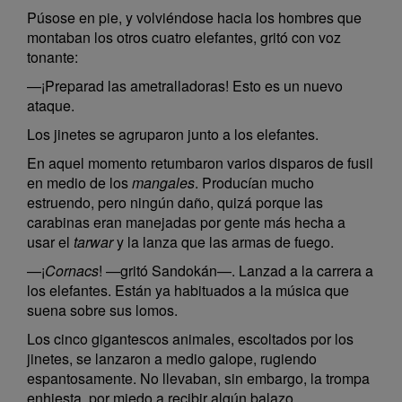
Púsose en pie, y volviéndose hacia los hombres que
montaban los otros cuatro elefantes, gritó con voz
tonante:
—¡Preparad las ametralladoras! Esto es un nuevo
ataque.
Los jinetes se agruparon junto a los elefantes.
En aquel momento retumbaron varios disparos de fusil
en medio de los
mangales
. Producían mucho
estruendo, pero ningún daño, quizá porque las
carabinas eran manejadas por gente más hecha a
usar el
tarwar
y la lanza que las armas de fuego.
—¡
Cornacs
! —gritó Sandokán—. Lanzad a la carrera a
los elefantes. Están ya habituados a la música que
suena sobre sus lomos.
Los cinco gigantescos animales, escoltados por los
jinetes, se lanzaron a medio galope, rugiendo
espantosamente. No llevaban, sin embargo, la trompa
enhiesta, por miedo a recibir algún balazo.