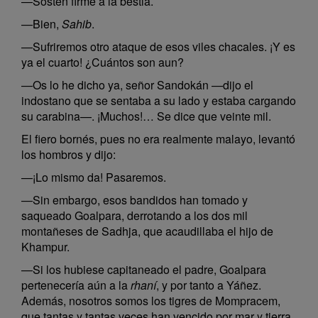
—Sostén firme a la bestia.
—Bien,
Sahib
.
—Sufriremos otro ataque de esos viles chacales. ¡Y es
ya el cuarto! ¿Cuántos son aun?
—Os lo he dicho ya, señor Sandokán —dijo el
indostano que se sentaba a su lado y estaba cargando
su carabina—. ¡Muchos!… Se dice que veinte mil.
El fiero bornés, pues no era realmente malayo, levantó
los hombros y dijo:
—¡Lo mismo da! Pasaremos.
—Sin embargo, esos bandidos han tomado y
saqueado Goalpara, derrotando a los dos mil
montañeses de Sadhja, que acaudillaba el hijo de
Khampur.
—Si los hubiese capitaneado el padre, Goalpara
pertenecería aún a la
rhaní
, y por tanto a Yáñez.
Además, nosotros somos los tigres de Mompracem,
que tantas y tantas veces han vencido por mar y tierra