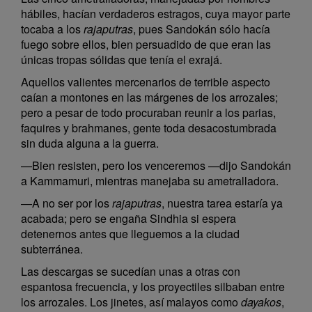
hábiles, hacían verdaderos estragos, cuya mayor parte
tocaba a los
rajaputras
, pues Sandokán sólo hacía
fuego sobre ellos, bien persuadido de que eran las
únicas tropas sólidas que tenía el exrajá.
Aquellos valientes mercenarios de terrible aspecto
caían a montones en las márgenes de los arrozales;
pero a pesar de todo procuraban reunir a los parias,
faquires y brahmanes, gente toda desacostumbrada
sin duda alguna a la guerra.
—Bien resisten, pero los venceremos —dijo Sandokán
a Kammamuri, mientras manejaba su ametralladora.
—A no ser por los
rajaputras
, nuestra tarea estaría ya
acabada; pero se engaña Sindhia si espera
detenernos antes que lleguemos a la ciudad
subterránea.
Las descargas se sucedían unas a otras con
espantosa frecuencia, y los proyectiles silbaban entre
los arrozales. Los jinetes, así malayos como
dayakos
,