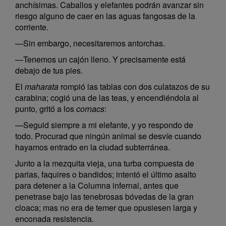
anchísimas. Caballos y elefantes podrán avanzar sin
riesgo alguno de caer en las aguas fangosas de la
corriente.
—Sin embargo, necesitaremos antorchas.
—Tenemos un cajón lleno. Y precisamente está
debajo de tus pies.
El
maharata
rompió las tablas con dos culatazos de su
carabina; cogió una de las teas, y encendiéndola al
punto, gritó a los
cornacs
:
—Seguid siempre a mi elefante, y yo respondo de
todo. Procurad que ningún animal se desvíe cuando
hayamos entrado en la ciudad subterránea.
Junto a la mezquita vieja, una turba compuesta de
parias, faquires o bandidos; intentó el último asalto
para detener a la Columna infernal, antes que
penetrase bajo las tenebrosas bóvedas de la gran
cloaca; mas no era de temer que opusiesen larga y
enconada resistencia.