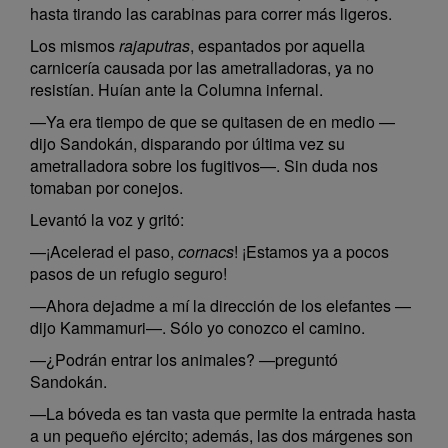
hasta tirando las carabinas para correr más ligeros.
Los mismos
rajaputras
, espantados por aquella
carnicería causada por las ametralladoras, ya no
resistían. Huían ante la Columna infernal.
—Ya era tiempo de que se quitasen de en medio —
dijo Sandokán, disparando por última vez su
ametralladora sobre los fugitivos—. Sin duda nos
tomaban por conejos.
Levantó la voz y gritó:
—¡Acelerad el paso,
cornacs
! ¡Estamos ya a pocos
pasos de un refugio seguro!
—Ahora dejadme a mí la dirección de los elefantes —
dijo Kammamuri—. Sólo yo conozco el camino.
—¿Podrán entrar los animales? —preguntó
Sandokán.
—La bóveda es tan vasta que permite la entrada hasta
a un pequeño ejército; además, las dos márgenes son