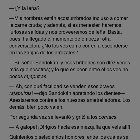
—¿Y la leña?
—Mis hombres están acostumbrados incluso a comer
la carne cruda; y además, si es menester, haremos
furiosas salidas y nos proveeremos de leña. Basta,
pues; ha llegado el momento de empezar otra
conversación. ¿No los ves cómo corren a esconderse
en las zanjas de los arrozales?
—Sí, señor Sandokán; y esos bribones son diez veces
más que nosotros; y lo que es peor, entre ellos veo no
pocos
rajaputras
.
—¡Ah, con qué facilidad se venden esos bravos
rajaputras
! —dijo Sandokán apretando los dientes—.
Asestaremos contra ellos nuestras ametralladoras. Los
demás, bien poco valen.
Por segunda vez se levantó y gritó a los
cornacs
:
—¡A galope! ¡Dirigíos hacia esa mezquita que veis allí!
Quinientos o seiscientos hombres, entre los cuales se