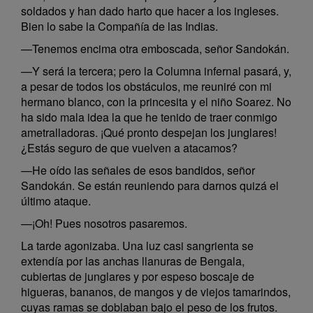
soldados y han dado harto que hacer a los ingleses.
Bien lo sabe la Compañía de las Indias.
—Tenemos encima otra emboscada, señor Sandokán.
—Y será la tercera; pero la Columna infernal pasará, y,
a pesar de todos los obstáculos, me reuniré con mi
hermano blanco, con la princesita y el niño Soarez. No
ha sido mala idea la que he tenido de traer conmigo
ametralladoras. ¡Qué pronto despejan los junglares!
¿Estás seguro de que vuelven a atacamos?
—He oído las señales de esos bandidos, señor
Sandokán. Se están reuniendo para darnos quizá el
último ataque.
—¡Oh! Pues nosotros pasaremos.
La tarde agonizaba. Una luz casi sangrienta se
extendía por las anchas llanuras de Bengala,
cubiertas de junglares y por espeso boscaje de
higueras, bananos, de mangos y de viejos tamarindos,
cuyas ramas se doblaban bajo el peso de los frutos.