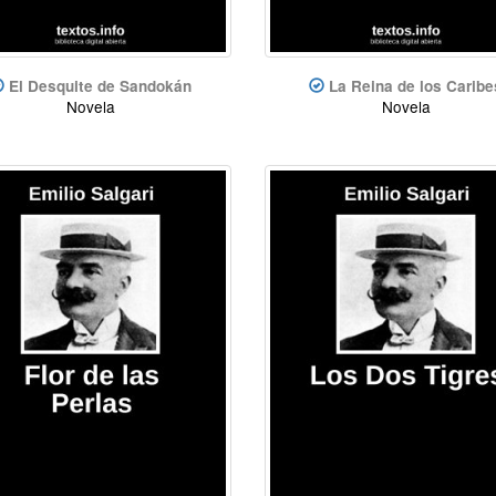
El Desquite de Sandokán
La Reina de los Caribe
Novela
Novela