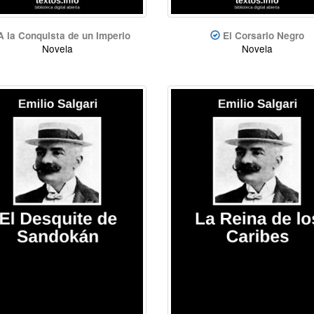
A la Conquista de un Imperio
El Corsario Negro
Novela
Novela