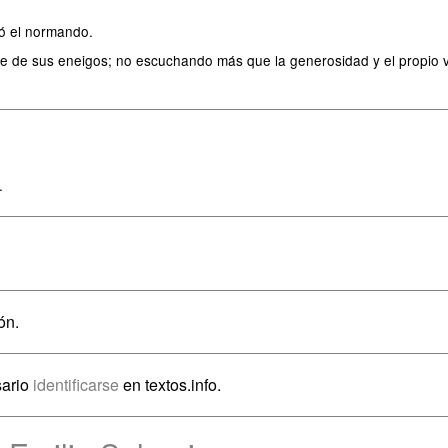
ó el normando.
e de sus eneigos; no escuchando más que la generosidad y el propio valo
.
ón.
sario
identificarse
en textos.info.