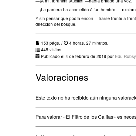
—¡A mí, Ibrahim! ¡Auxilio! —había gritado una voz.
—¡La pantera ha acometido á ‘un hombre! —exclam
Y sin pensar que podía encon— trarse frente a frent
dirección del bosque.
153 págs. /
4 horas, 27 minutos.
445 visitas.
Publicado el 4 de febrero de 2019 por
Edu Robsy
Valoraciones
Este texto no ha recibido aún ninguna valoraci
Para valorar «El Filtro de los Califas» es nece