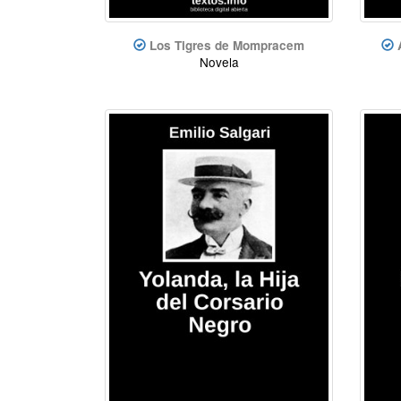
Los Tigres de Mompracem
Novela