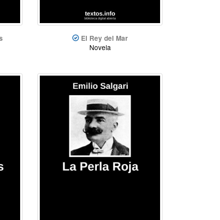
s
El Rey del Mar
Novela