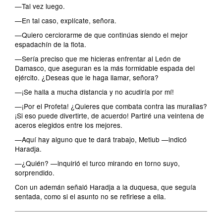
—Tal vez luego.
—En tal caso, explícate, señora.
—Quiero cerciorarme de que continúas siendo el mejor
espadachín de la flota.
—Sería preciso que me hicieras enfrentar al León de
Damasco, que aseguran es la más formidable espada del
ejército. ¿Deseas que le haga llamar, señora?
—¡Se halla a mucha distancia y no acudiría por mí!
—¡Por el Profeta! ¿Quieres que combata contra las murallas?
¡Si eso puede divertirte, de acuerdo! Partiré una veintena de
aceros elegidos entre los mejores.
—Aquí hay alguno que te dará trabajo, Metiub —indicó
Haradja.
—¿Quién? —inquirió el turco mirando en torno suyo,
sorprendido.
Con un ademán señaló Haradja a la duquesa, que seguía
sentada, como si el asunto no se refiriese a ella.