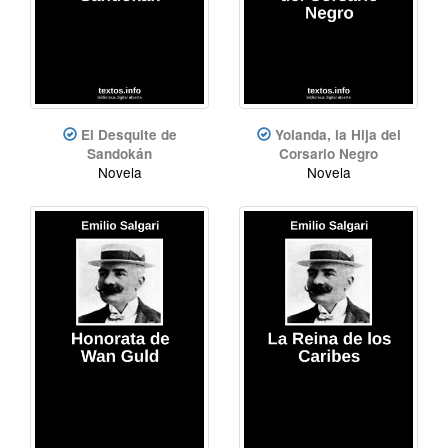
El Desquite de
Yolanda, la Hija del
Sandokán
Corsario Negro
Novela
Novela