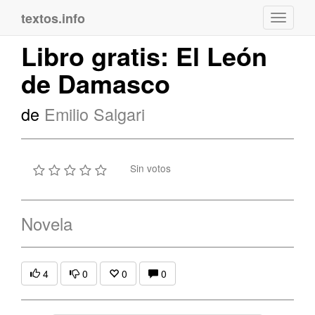
textos.info
Navega
Libro gratis: El León
de Damasco
de
Emilio Salgari
Sin votos
Novela
4
0
0
0