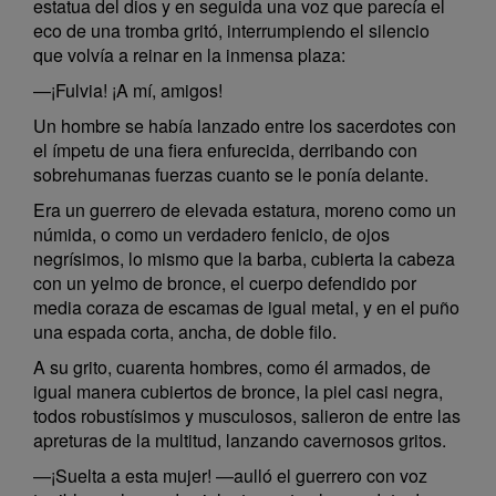
estatua del dios y en seguida una voz que parecía el
eco de una tromba gritó, interrumpiendo el silencio
que volvía a reinar en la inmensa plaza:
—¡Fulvia! ¡A mí, amigos!
Un hombre se había lanzado entre los sacerdotes con
el ímpetu de una fiera enfurecida, derribando con
sobrehumanas fuerzas cuanto se le ponía delante.
Era un guerrero de elevada estatura, moreno como un
númida, o como un verdadero fenicio, de ojos
negrísimos, lo mismo que la barba, cubierta la cabeza
con un yelmo de bronce, el cuerpo defendido por
media coraza de escamas de igual metal, y en el puño
una espada corta, ancha, de doble filo.
A su grito, cuarenta hombres, como él armados, de
igual manera cubiertos de bronce, la piel casi negra,
todos robustísimos y musculosos, salieron de entre las
apreturas de la multitud, lanzando cavernosos gritos.
—¡Suelta a esta mujer! —aulló el guerrero con voz