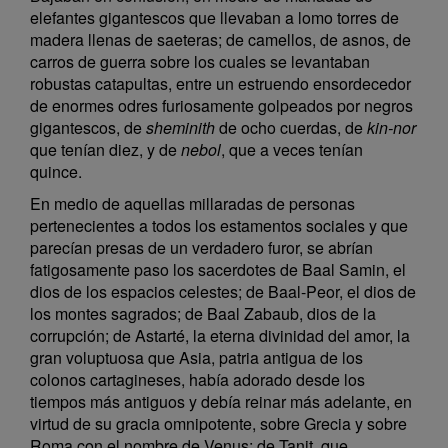
elefantes gigantescos que llevaban a lomo torres de
madera llenas de saeteras; de camellos, de asnos, de
carros de guerra sobre los cuales se levantaban
robustas catapultas, entre un estruendo ensordecedor
de enormes odres furiosamente golpeados por negros
gigantescos, de
sheminith
de ocho cuerdas, de
kin-nor
que tenían diez, y de
nebol
, que a veces tenían
quince.
En medio de aquellas millaradas de personas
pertenecientes a todos los estamentos sociales y que
parecían presas de un verdadero furor, se abrían
fatigosamente paso los sacerdotes de Baal Samin, el
dios de los espacios celestes; de Baal-Peor, el dios de
los montes sagrados; de Baal Zabaub, dios de la
corrupción; de Astarté, la eterna divinidad del amor, la
gran voluptuosa que Asia, patria antigua de los
colonos cartagineses, había adorado desde los
tiempos más antiguos y debía reinar más adelante, en
virtud de su gracia omnipotente, sobre Grecia y sobre
Roma con el nombre de Venus; de Tanit, que