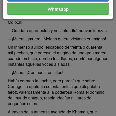
—¡Muera la romana!
Whatsapp
—¡Sean quemadas sus entrañas en el pecho de
Moloch!
—Quedará agradecido y nos infundirá nuevas fuerzas.
—¡Muera!, ¡muera! ¡Moloch quiere víctimas enemigas!
Un inmenso aullido, escapado de treinta o cuarenta
mil pechos, que parecía el mugido de una gran marea
cuando embiste, derriba los diques, cubrió por algunos
instantes aquellas voces aisladas.
—¡Muera! ¡Con nuestros hijos!
Había cerrado la noche, pero parecía que sobre
Cartago, la opulenta colonia fenicia que disputaba
feroz, valerosamente a la poderosa Roma el dominio
del mundo antiguo, resplandecían millares de
pequeños soles.
A través de la inmensa avenida de Khamon, que