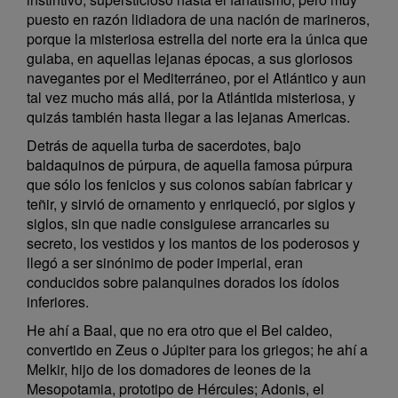
puesto en razón lidiadora de una nación de marineros,
porque la misteriosa estrella del norte era la única que
guiaba, en aquellas lejanas épocas, a sus gloriosos
navegantes por el Mediterráneo, por el Atlántico y aun
tal vez mucho más allá, por la Atlántida misteriosa, y
quizás también hasta llegar a las lejanas Americas.
Detrás de aquella turba de sacerdotes, bajo
baldaquinos de púrpura, de aquella famosa púrpura
que sólo los fenicios y sus colonos sabían fabricar y
teñir, y sirvió de ornamento y enriqueció, por siglos y
siglos, sin que nadie consiguiese arrancarles su
secreto, los vestidos y los mantos de los poderosos y
llegó a ser sinónimo de poder imperial, eran
conducidos sobre palanquines dorados los ídolos
inferiores.
He ahí a Baal, que no era otro que el Bel caldeo,
convertido en Zeus o Júpiter para los griegos; he ahí a
Melkir, hijo de los domadores de leones de la
Mesopotamia, prototipo de Hércules; Adonis, el