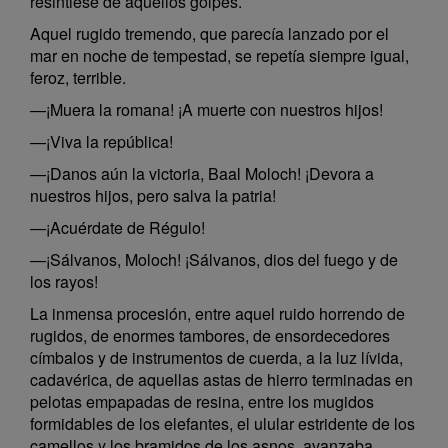
resintiese de aquellos golpes.
Aquel rugido tremendo, que parecía lanzado por el
mar en noche de tempestad, se repetía siempre igual,
feroz, terrible.
—¡Muera la romana! ¡A muerte con nuestros hijos!
—¡Viva la república!
—¡Danos aún la victoria, Baal Moloch! ¡Devora a
nuestros hijos, pero salva la patria!
—¡Acuérdate de Régulo!
—¡Sálvanos, Moloch! ¡Sálvanos, dios del fuego y de
los rayos!
La inmensa procesión, entre aquel ruido horrendo de
rugidos, de enormes tambores, de ensordecedores
címbalos y de instrumentos de cuerda, a la luz lívida,
cadavérica, de aquellas astas de hierro terminadas en
pelotas empapadas de resina, entre los mugidos
formidables de los elefantes, el ulular estridente de los
camellos y los bramidos de los asnos, avanzaba