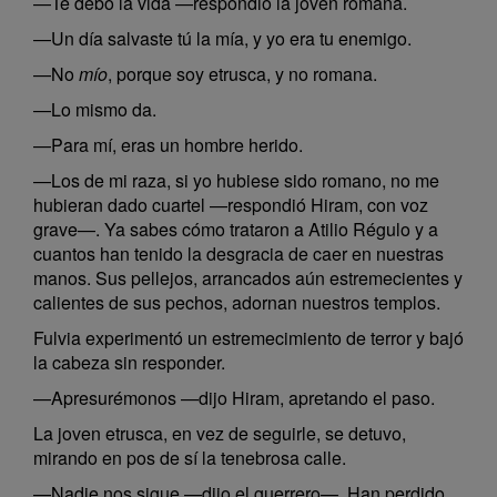
—Te debo la vida —respondió la joven romana.
—Un día salvaste tú la mía, y yo era tu enemigo.
—No
mío
, porque soy etrusca, y no romana.
—Lo mismo da.
—Para mí, eras un hombre herido.
—Los de mi raza, si yo hubiese sido romano, no me
hubieran dado cuartel —respondió Hiram, con voz
grave—. Ya sabes cómo trataron a Atilio Régulo y a
cuantos han tenido la desgracia de caer en nuestras
manos. Sus pellejos, arrancados aún estremecientes y
calientes de sus pechos, adornan nuestros templos.
Fulvia experimentó un estremecimiento de terror y bajó
la cabeza sin responder.
—Apresurémonos —dijo Hiram, apretando el paso.
La joven etrusca, en vez de seguirle, se detuvo,
mirando en pos de sí la tenebrosa calle.
—Nadie nos sigue —dijo el guerrero—. Han perdido