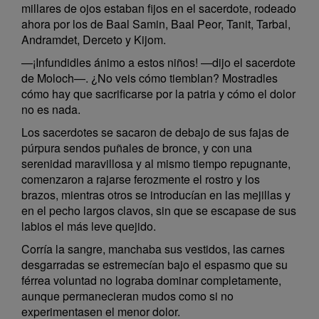
millares de ojos estaban fijos en el sacerdote, rodeado
ahora por los de Baal Samin, Baal Peor, Tanit, Tarbal,
Andramdet, Derceto y Kijom.
—¡Infundidles ánimo a estos niños! —dijo el sacerdote
de Moloch—. ¿No veis cómo tiemblan? Mostradles
cómo hay que sacrificarse por la patria y cómo el dolor
no es nada.
Los sacerdotes se sacaron de debajo de sus fajas de
púrpura sendos puñales de bronce, y con una
serenidad maravillosa y al mismo tiempo repugnante,
comenzaron a rajarse ferozmente el rostro y los
brazos, mientras otros se introducían en las mejillas y
en el pecho largos clavos, sin que se escapase de sus
labios el más leve quejido.
Corría la sangre, manchaba sus vestidos, las carnes
desgarradas se estremecían bajo el espasmo que su
férrea voluntad no lograba dominar completamente,
aunque permanecieran mudos como si no
experimentasen el menor dolor.