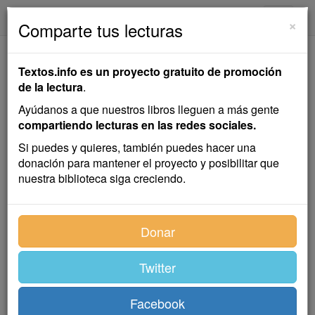
textos.info
Navega
×
Comparte tus lecturas
La Destrucción de
Textos.info es un proyecto gratuito de promoción
Cartago
de la lectura
.
Ayúdanos a que nuestros libros lleguen a más gente
Emilio Salgari
compartiendo lecturas en las redes sociales.
Si puedes y quieres, también puedes hacer una
donación para mantener el proyecto y posibilitar que
Novela
nuestra biblioteca siga creciendo.
Índice
Donar
Twitter
Facebook
I. El dios antropófago