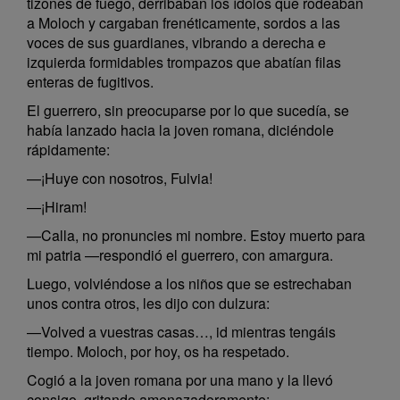
tizones de fuego, derribaban los ídolos que rodeaban
a Moloch y cargaban frenéticamente, sordos a las
voces de sus guardianes, vibrando a derecha e
izquierda formidables trompazos que abatían filas
enteras de fugitivos.
El guerrero, sin preocuparse por lo que sucedía, se
había lanzado hacia la joven romana, diciéndole
rápidamente:
—¡Huye con nosotros, Fulvia!
—¡Hiram!
—Calla, no pronuncies mi nombre. Estoy muerto para
mi patria —respondió el guerrero, con amargura.
Luego, volviéndose a los niños que se estrechaban
unos contra otros, les dijo con dulzura:
—Volved a vuestras casas…, id mientras tengáis
tiempo. Moloch, por hoy, os ha respetado.
Cogió a la joven romana por una mano y la llevó
consigo, gritando amenazadoramente: