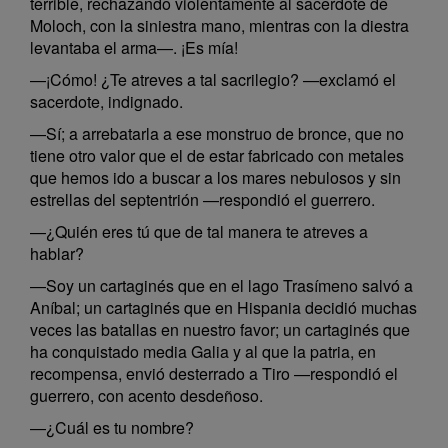
terrible, rechazando violentamente al sacerdote de
Moloch, con la siniestra mano, mientras con la diestra
levantaba el arma—. ¡Es mía!
—¡Cómo! ¿Te atreves a tal sacrilegio? —exclamó el
sacerdote, indignado.
—Sí; a arrebatarla a ese monstruo de bronce, que no
tiene otro valor que el de estar fabricado con metales
que hemos ido a buscar a los mares nebulosos y sin
estrellas del septentrión —respondió el guerrero.
—¿Quién eres tú que de tal manera te atreves a
hablar?
—Soy un cartaginés que en el lago Trasímeno salvó a
Aníbal; un cartaginés que en Hispania decidió muchas
veces las batallas en nuestro favor; un cartaginés que
ha conquistado media Galia y al que la patria, en
recompensa, envió desterrado a Tiro —respondió el
guerrero, con acento desdeñoso.
—¿Cuál es tu nombre?