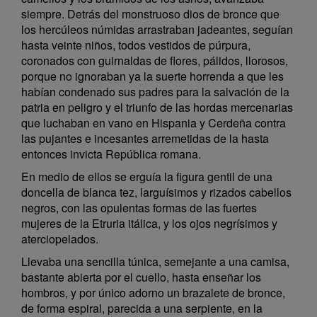
siempre. Detrás del monstruoso dios de bronce que
los hercúleos númidas arrastraban jadeantes, seguían
hasta veinte niños, todos vestidos de púrpura,
coronados con guirnaldas de flores, pálidos, llorosos,
porque no ignoraban ya la suerte horrenda a que les
habían condenado sus padres para la salvación de la
patria en peligro y el triunfo de las hordas mercenarias
que luchaban en vano en Hispania y Cerdeña contra
las pujantes e incesantes arremetidas de la hasta
entonces invicta República romana.
En medio de ellos se erguía la figura gentil de una
doncella de blanca tez, larguísimos y rizados cabellos
negros, con las opulentas formas de las fuertes
mujeres de la Etruria itálica, y los ojos negrísimos y
aterciopelados.
Llevaba una sencilla túnica, semejante a una camisa,
bastante abierta por el cuello, hasta enseñar los
hombros, y por único adorno un brazalete de bronce,
de forma espiral, parecida a una serpiente, en la