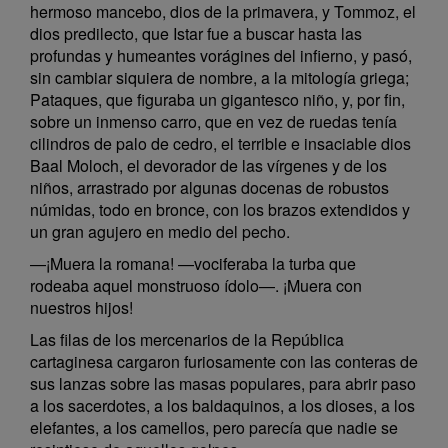
hermoso mancebo, dios de la primavera, y Tommoz, el
dios predilecto, que Istar fue a buscar hasta las
profundas y humeantes vorágines del infierno, y pasó,
sin cambiar siquiera de nombre, a la mitología griega;
Pataques, que figuraba un gigantesco niño, y, por fin,
sobre un inmenso carro, que en vez de ruedas tenía
cilindros de palo de cedro, el terrible e insaciable dios
Baal Moloch, el devorador de las vírgenes y de los
niños, arrastrado por algunas docenas de robustos
númidas, todo en bronce, con los brazos extendidos y
un gran agujero en medio del pecho.
—¡Muera la romana! —vociferaba la turba que
rodeaba aquel monstruoso ídolo—. ¡Muera con
nuestros hijos!
Las filas de los mercenarios de la República
cartaginesa cargaron furiosamente con las conteras de
sus lanzas sobre las masas populares, para abrir paso
a los sacerdotes, a los baldaquinos, a los dioses, a los
elefantes, a los camellos, pero parecía que nadie se