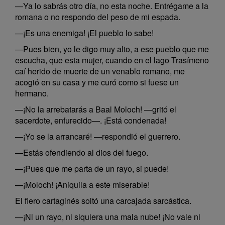
—Ya lo sabrás otro día, no esta noche. Entrégame a la
romana o no respondo del peso de mi espada.
—¡Es una enemiga! ¡El pueblo lo sabe!
—Pues bien, yo le digo muy alto, a ese pueblo que me
escucha, que esta mujer, cuando en el lago Trasímeno
caí herido de muerte de un venablo romano, me
acogió en su casa y me curó como si fuese un
hermano.
—¡No la arrebatarás a Baal Moloch! —gritó el
sacerdote, enfurecido—. ¡Está condenada!
—¡Yo se la arrancaré! —respondió el guerrero.
—Estás ofendiendo al dios del fuego.
—¡Pues que me parta de un rayo, si puede!
—¡Moloch! ¡Aniquila a este miserable!
El fiero cartaginés soltó una carcajada sarcástica.
—¡Ni un rayo, ni siquiera una mala nube! ¡No vale ni