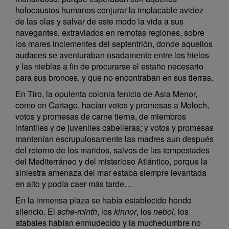
holocaustos humanos conjurar la implacable avidez
de las olas y salvar de este modo la vida a sus
navegantes, extraviados en remotas regiones, sobre
los mares inclementes del septentrión, donde aquellos
audaces se aventuraban osadamente entre los hielos
y las nieblas a fin de procurarse el estaño necesario
para sus bronces, y que no encontraban en sus tierras.
En Tiro, la opulenta colonia fenicia de Asia Menor,
como en Cartago, hacían votos y promesas a Moloch,
votos y promesas de carne tierna, de miembros
infantiles y de juveniles cabelleras; y votos y promesas
mantenían escrupulosamente las madres aun después
del retorno de los maridos, salvos de las tempestades
del Mediterráneo y del misterioso Atlántico, porque la
siniestra amenaza del mar estaba siempre levantada
en alto y podía caer más tarde…
En la inmensa plaza se había establecido hondo
silencio. El
sche-minth
, los
kinnor
, los
nebol
, los
atabales habían enmudecido y la muchedumbre no