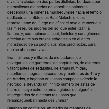
dividía la ciudad en dos partes distintas, bordeada por
maravillosas alamedas de soberbias palmeras,
descendía una inmensa muchedumbre hacia el templo
dedicado al terrible dios Baal Moloch, el dios
representante del fuego maléfico: el rayo que incendia
las mieses, los ardores del sol que esterilizan la
llanura, y, para aplacar al cual, fenicios y cartagineses
ofrecían entre sus brazos ardientes o en el antro
monstruoso de su pecho sus hijos predilectos, para
que se abrasaran vivos.
Eran millares y millares de mercaderes, de
navegantes, de guerreros, de carpinteros, de alfareros,
y fabricantes de estatuitas, de armas númidas,
mauritanos, negros mercenarios y marineros de Tiro y
de Arados, y bajaban en masas compactas desde la
necrópolis, llevando un infinito número de astas de
hierro en cuyo extremo ardían globos de algodón
impregnados de materias resinosas que
relampagueaban hasta deslumhrar.
Bajaban en confusión, en medio de manadas de