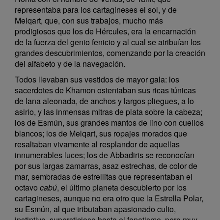
representaba para los cartagineses el sol, y de
Melqart, que, con sus trabajos, mucho más
prodigiosos que los de Hércules, era la encarnación
de la fuerza del genio fenicio y al cual se atribuían los
grandes descubrimientos, comenzando por la creación
del alfabeto y de la navegación.
Todos llevaban sus vestidos de mayor gala: los
sacerdotes de Khamon ostentaban sus ricas túnicas
de lana aleonada, de anchos y largos pliegues, a lo
asirio, y las inmensas mitras de plata sobre la cabeza;
los de Esmún, sus grandes mantos de lino con cuellos
blancos; los de Melqart, sus ropajes morados que
resaltaban vivamente al resplandor de aquellas
innumerables luces; los de Abbadiris se reconocían
por sus largas zamarras, asaz estrechas, de color de
mar, sembradas de estrellitas que representaban el
octavo
cabú
, el último planeta descubierto por los
cartagineses, aunque no era otro que la Estrella Polar,
su Esmún, al que tributaban apasionado culto,
instintivo, supersticioso hasta el fanatismo, pero muy