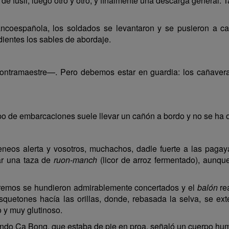
de fusil, luego otro y otro, y finalmente una descarga general. 
ancoespañola, los soldados se levantaron y se pusieron a ca
dientes los sables de abordaje.
ontramaestre—. Pero debemos estar en guardia: los cañavera
de embarcaciones suele llevar un cañón a bordo y no se ha o
eos alerta y vosotros, muchachos, dadle fuerte a las pagaya
ar una taza de
ruon-manch
(licor de arroz fermentado), aunqu
a remos se hundieron admirablemente concertados y el
balón
re
squetones hacía las orillas, donde, rebasada la selva, se ex
 y muy glutinoso.
ndo Ca Bong, que estaba de pie en proa, señaló un cuerpo huma