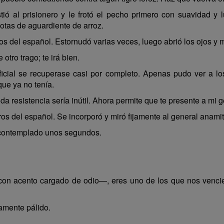
ó al prisionero y le frotó el pecho primero con suavidad y 
gotas de aguardiente de arroz.
s del español. Estornudó varias veces, luego abrió los ojos y m
tro trago; te irá bien.
ficial se recuperase casi por completo. Apenas pudo ver a l
que ya no tenía.
esistencia sería inútil. Ahora permite que te presente a mi 
ros del español. Se incorporó y miró fijamente al general anamit
ontemplado unos segundos.
 acento cargado de odio—, eres uno de los que nos venciero
ramente pálido.