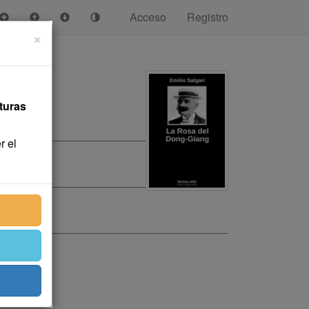
Acceso
Registro
×
turas
r el