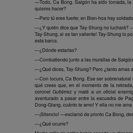
—Todo, Ca Bong. Saigón ha sido tomada, la co
quieres hacer?
—Pero tú eres fuerte; en Bien-hoa hay soldado
—¿Y quién dice que Tay-Shung no luchará? —gr
Tay-Shung, si es tan valiente! Tay-Shung lo po
esta barca.
—¿Dónde estarías?
—Combatiendo junto a las murallas de Saigón
—¿Qué dices, Tay-Shung? Pero ¿tanto amas a
—Con locura, Ca Bong. Ese ser sobrenatural me
qué crees que, en el momento de la retirada
coronel Gutiérrez y maté a un oficial enem
aventurado a pasar entre la escuadra de Pag
Dong-Giang, cuánto te amo! Y ella no me ama 
—¡Silencio! —exclamó de pronto Ca Bong, dese
—¿Qué ocurre?