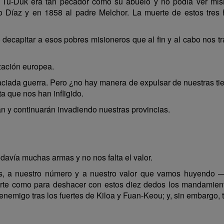
 Tu-Duk era tan pecador como su abuelo y no podía ver mi
po Díaz y en 1858 al padre Melchor. La muerte de estos tres
ecapitar a esos pobres misioneros que al fin y al cabo nos tra
zación europea.
iada guerra. Pero ¿no hay manera de expulsar de nuestras tie
a que nos han infligido.
n y continuarán invadiendo nuestras provincias.
vía muchas armas y no nos falta el valor.
s, a nuestro número y a nuestro valor que vamos huyendo 
erte como para deshacer con estos diez dedos los mandamient
enemigo tras los fuertes de Kiloa y Fuan-Keou; y, sin embargo, t