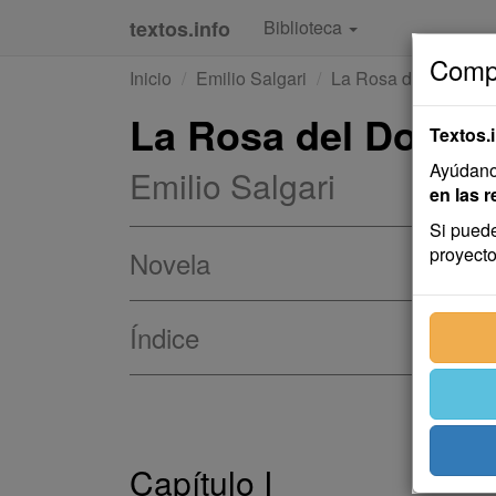
textos.info
Biblioteca
Compa
Inicio
Emilio Salgari
La Rosa del Dong-G
La Rosa del Dong-
Textos.
Ayúdanos
Emilio Salgari
en las r
Si puede
proyecto
Novela
Índice
Capítulo I