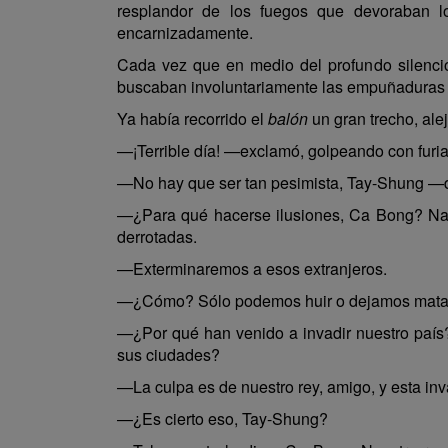
resplandor de los fuegos que devoraban lo
encarnizadamente.
Cada vez que en medio del profundo silenci
buscaban involuntariamente las empuñaduras 
Ya había recorrido el
balón
un gran trecho, ale
—¡Terrible día! —exclamó, golpeando con furia l
—No hay que ser tan pesimista, Tay-Shung —dij
—¿Para qué hacerse ilusiones, Ca Bong? Nad
derrotadas.
—Exterminaremos a esos extranjeros.
—¿Cómo? Sólo podemos huir o dejamos mata
—¿Por qué han venido a invadir nuestro país
sus ciudades?
—La culpa es de nuestro rey, amigo, y esta in
—¿Es cierto eso, Tay-Shung?