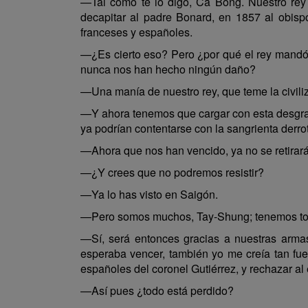
—Tal como te lo digo, Ca Bong. Nuestro rey
decapitar al padre Bonard, en 1857 al obis
franceses y españoles.
—¿Es cierto eso? Pero ¿por qué el rey mandó d
nunca nos han hecho ningún daño?
—Una manía de nuestro rey, que teme la civili
—Y ahora tenemos que cargar con esta desgrac
ya podrían contentarse con la sangrienta derrot
—Ahora que nos han vencido, ya no se retirará
—¿Y crees que no podremos resistir?
—Ya lo has visto en Saigón.
—Pero somos muchos, Tay-Shung; tenemos toda
—Sí, será entonces gracias a nuestras arma
esperaba vencer, también yo me creía tan fu
españoles del coronel Gutiérrez, y rechazar al 
—Así pues ¿todo está perdido?