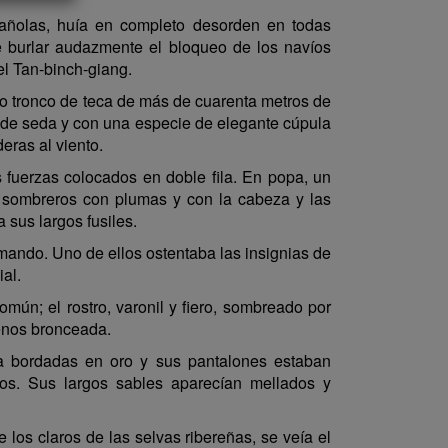
pañolas, huía en completo desorden en todas
 burlar audazmente el bloqueo de los navíos
l Tan-binch-giang.
co tronco de teca de más de cuarenta metros de
s de seda y con una especie de elegante cúpula
eras al viento.
 fuerzas colocados en doble fila. En popa, un
 sombreros con plumas y con la cabeza y las
sus largos fusiles.
umando. Uno de ellos ostentaba las insignias de
ial.
ún; el rostro, varonil y fiero, sombreado por
menos bronceada.
a bordadas en oro y sus pantalones estaban
os. Sus largos sables aparecían mellados y
los claros de las selvas ribereñas, se veía el