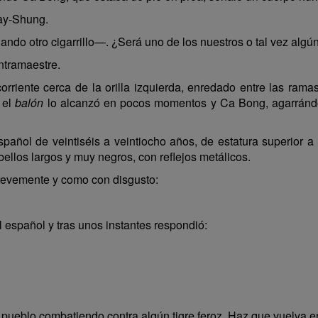
ay-Shung.
ndo otro cigarrillo—. ¿Será uno de los nuestros o tal vez algún
ntramaestre.
orriente cerca de la orilla izquierda, enredado entre las ram
 el
balón
lo alcanzó en pocos momentos y Ca Bong, agarrándolo
español de veintiséis a veintiocho años, de estatura superior
bellos largos y muy negros, con reflejos metálicos.
revemente y como con disgusto:
español y tras unos instantes respondió:
pueblo combatiendo contra algún tigre feroz. Haz que vuelva en