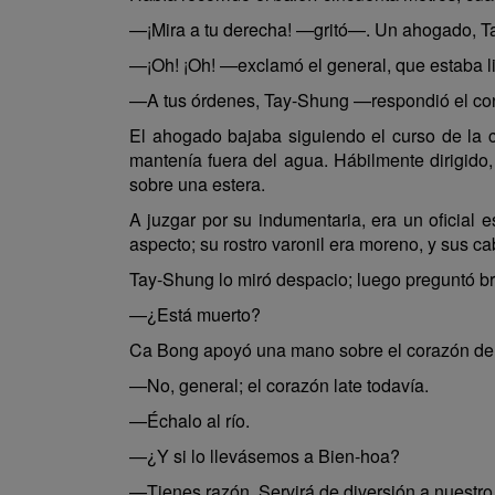
—¡Mira a tu derecha! —gritó—. Un ahogado, T
—¡Oh! ¡Oh! —exclamó el general, que estaba lia
—A tus órdenes, Tay-Shung —respondió el co
El ahogado bajaba siguiendo el curso de la c
mantenía fuera del agua. Hábilmente dirigido,
sobre una estera.
A juzgar por su indumentaria, era un oficial 
aspecto; su rostro varonil era moreno, y sus ca
Tay-Shung lo miró despacio; luego preguntó b
—¿Está muerto?
Ca Bong apoyó una mano sobre el corazón del 
—No, general; el corazón late todavía.
—Échalo al río.
—¿Y si lo llevásemos a Bien-hoa?
—Tienes razón. Servirá de diversión a nuestro 