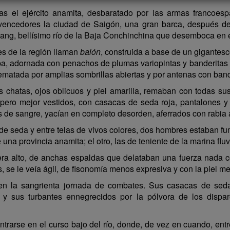
as el ejército anamita, desbaratado por las armas francoes
encedores la ciudad de Saigón, una gran barca, después de
ang, bellísimo río de la Baja Conchinchina que desemboca en e
es de la región llaman
balón
, construida a base de un gigantes
opa, adornada con penachos de plumas variopintas y banderita
matada por amplias sombrillas abiertas y por antenas con band
hatas, ojos oblicuos y piel amarilla, remaban con todas sus
ero mejor vestidos, con casacas de seda roja, pantalones y
e sangre, yacían en completo desorden, aferrados con rabia a 
 de seda y entre telas de vivos colores, dos hombres estaban f
e una provincia anamita; el otro, las de teniente de la marina fluv
ra alto, de anchas espaldas que delataban una fuerza nada com
os, se le veía ágil, de fisonomía menos expresiva y con la piel 
en la sangrienta jornada de combates. Sus casacas de sed
y sus turbantes ennegrecidos por la pólvora de los dispar
rarse en el curso bajo del río, donde, de vez en cuando, entre 