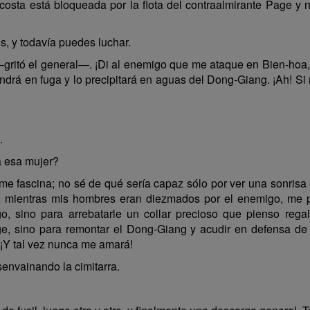
sta está bloqueada por la flota del contraalmirante Page y 
s, y todavía puedes luchar.
itó el general—. ¡Di al enemigo que me ataque en Bien-hoa, si
ndrá en fuga y lo precipitará en aguas del Dong-Giang. ¡Ah! Si 
.
 esa mujer?
 fascina; no sé de qué sería capaz sólo por ver una sonrisa e
, mientras mis hombres eran diezmados por el enemigo, me pr
igo, sino para arrebatarle un collar precioso que pienso re
e, sino para remontar el Dong-Giang y acudir en defensa de m
¡Y tal vez nunca me amará!
nvainando la cimitarra.