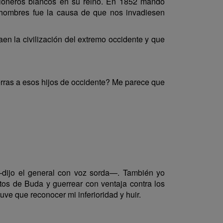
sioneros blancos en su reino. En 1852 mandó
 hombres fue la causa de que nos invadiesen
en la civilización del extremo occidente y que
rras a esos hijos de occidente? Me parece que
—dijo el general con voz sorda—. También yo
os de Buda y guerrear con ventaja contra los
uve que reconocer mi inferioridad y huir.