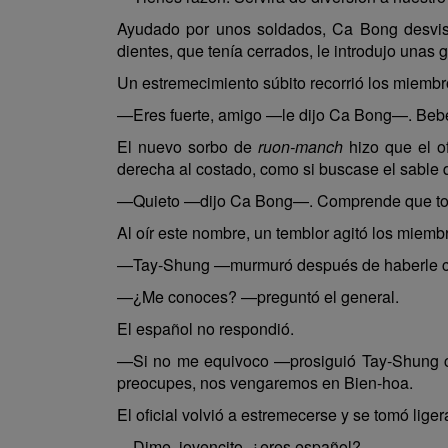
Ayudado por unos soldados, Ca Bong desvisti
dientes, que tenía cerrados, le introdujo unas 
Un estremecimiento súbito recorrió los miembro
—Eres fuerte, amigo —le dijo Ca Bong—. Bebe o
El nuevo sorbo de
ruon-manch
hizo que el o
derecha al costado, como si buscase el sable 
—Quieto —dijo Ca Bong—. Comprende que toda r
Al oír este nombre, un temblor agitó los miemb
—Tay-Shung —murmuró después de haberle c
—¿Me conoces? —preguntó el general.
El español no respondió.
—Si no me equivoco —prosiguió Tay-Shung con
preocupes, nos vengaremos en Bien-hoa.
El oficial volvió a estremecerse y se tomó lige
—Dime, jovencito, ¿eres español?