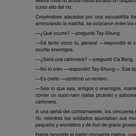
Media milla río arriba había sonado un disparo 
curso alto del río.
Creyéndose atacados por una escuadrilla fr
aminorando la marcha, se colocaron entre los 
—¿Qué ocurre? —preguntó Tay-Shung.
—Sé tanto como tú, general —respondió el c
ocultar enemigos.
—¿Será una cañonera? —preguntó Ca Bong.
—No lo creo —respondió Tay-Shung—. Ese tipo 
—Es cierto —confirmó un remero.
—Sea lo que sea, amigos o enemigos, manten
comer un
nuoc-nam
(salsa picante) y sabore
cañonera.
A una señal del contramaestre, los cincuent
río, mientras los soldados apuntaban sus mo
pequeño y aromático y de
hun
de grano grueso
Había recorrido el
balón
cincuenta metros, cua