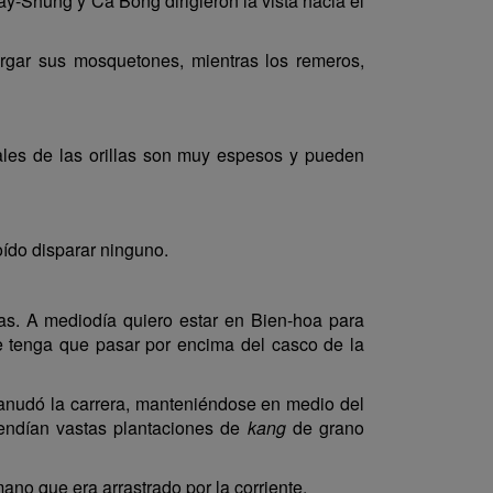
Tay-Shung y Ca Bong dirigieron la vista hacia el
rgar sus mosquetones, mientras los remeros,
les de las orillas son muy espesos y pueden
ído disparar ninguno.
s. A mediodía quiero estar en Bien-hoa para
e tenga que pasar por encima del casco de la
anudó la carrera, manteniéndose en medio del
tendían vastas plantaciones de
kang
de grano
no que era arrastrado por la corriente.