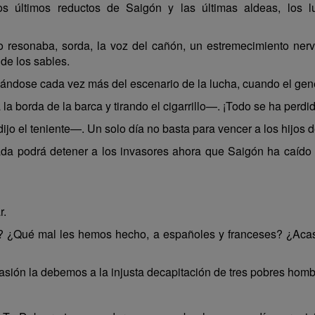
s últimos reductos de Saigón y las últimas aldeas, los l
o resonaba, sorda, la voz del cañón, un estremecimiento ner
de los sables.
jándose cada vez más del escenario de la lucha, cuando el gene
a borda de la barca y tirando el cigarrillo—. ¡Todo se ha perdi
o el teniente—. Un solo día no basta para vencer a los hijos 
a podrá detener a los invasores ahora que Saigón ha caído 
r.
? ¿Qué mal les hemos hecho, a españoles y franceses? ¿Acaso
vasión la debemos a la injusta decapitación de tres pobres homb