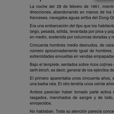
La noche del 28 de febrero de 1861, mientr
direcciones, abandonando en manos de los v
franceses, navegaba aguas arriba del Dong-Gi
Era una embarcación del tipo que los habitant
largo, pesada, sólida, levantada por proa y p
en medio, sostenida por columnas doradas y re
Cincuenta hombres medio desnudos, de caras c
número aproximadamente igual de hombres, p
extremidades envueltas en vendas empapadas d
Bajo el templete, sentados sobre ricos cojines
larih-binch
, es decir, general de los ejércitos d
El primero aparentaba unos cincuenta años, e
una barba rala. El otro tendría unos veinte añ
Ambos parecían haber tomado parte activa 
rasgados, manchados de sangre y de lodo, 
enrojecidos.
No hablaban. Toda su atención parecía concent