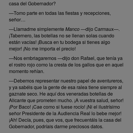
casa del Gobernador?
—Tomo parte en todas las fiestas y recepciones,
señor…
—Llamadme simplemente
Manco
—dijo Carmaux—.
¡Tabernero, las botellas no se llenan solas cuando
están vacías! ¡Busca en tu bodega si tienes algo
mejor! ¡No me importa el precio!
—Nos embriagaremos —dijo don Rafael, que tenía ya
el rostro rojo como la cresta de los gallos que en aquel
momento reñían.
—Debemos representar nuestro papel de aventureros,
y ya sabéis que la gente de esa ralea tiene siempre al
gaznate seco. He aquí dos veneradas botellas de
Alicante que prometen mucho. ¡A vuestra salud, señor!
¡Por Baco! ¡Cae como si fuese rocío! ¡Ni el ilustrísimo
señor Presidente de la Audiencia Real lo bebe mejor!
¡Ah! Decía, pues, que vos, que frecuentáis la casa del
Gobernador, podríais darme preciosos datos.