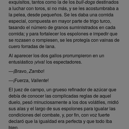
exquisitos, tantos como la de los
bull-dogs
destinados
a luchar con toros, si no más, y se les acostumbraba a
la pelea, desde pequeños. Se les daba una comida
especial, compuesta en mayor parte de trigo turco,
tasando el número de granos suministrados en cada
comida; y para fortalecer los espolones e impedir que
se rozasen o rompiesen, se les protegía con vainas de
cuero forradas de lana.
Al aparecer los dos gallos prorrumpieron en un
entusiástico ¡viva! los espectadores.
—¡Bravo,
Zambo
!
—¡Fuerza,
Valiente
!
El juez de campo, un grueso refinador de azúcar que
debía de conocer las complicadas reglas de aquel
duelo, pesó minuciosamente a los dos volátiles, midió
sus alas y el largo de sus espolones para igualar las
condiciones del combate, y, por fin, con voz fuerte
declaró que la igualdad era perfecta y que todo iba
bien.