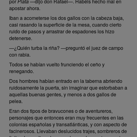
por
Plata
—dijo don Rafael—. Habéis hecho mal en
apostar ahora.
Iban a acometerse los dos gallos con la cabeza baja,
casi rasando la superficie de la mesa, cuando cierto
ruido de pasos y arrastrar de espadones los hizo
detenerse.
—¿Quién turba la riña? —preguntó el juez de campo
con rabia.
Todos se habían vuelto frunciendo el ceño y
renegando.
Dos hombres habían entrado en la taberna abriendo
ruidosamente la puerta, sin imaginar que estorbaban a
aquellas buenas gentes, y menos a dos gallos de
pelea.
Eran dos tipos de bravucones o de aventureros,
personajes que entonces eran muy frecuentes en las
colonias españolas y transatlánticas, y con aspecto de
facinerosos. Llevaban deslucidos trajes, sombreros de