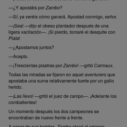
—¿Y apostáis por
Zambo
?
—Sí; ya veréis cómo ganará. Apostad conmigo, señor.
—¡Sea! —dijo el obeso plantador después de una
ligera vacilación—. ¡Si pierdo, tomaré el desquite con
Plata
!
—¿Apostamos juntos?
—Acepto.
—¡Trescientas piastras por
Zambo
! —gritó Carmaux.
Todas las miradas se fijaron en aquel aventurero que
apostaba una suma relativamente fuerte por un gallo
herido.
—¡Las llevo! —gritó el juez de campo—. ¡Adelante los
combatientes!
Un momento después los dos campeones se
encontraban de nuevo frente a frente.
A pesar de sus heridas,
Zambo
atacó el primero,