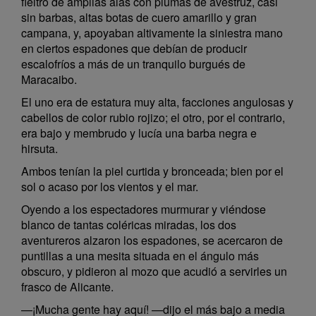
fieltro de amplias alas con plumas de avestruz, casi
sin barbas, altas botas de cuero amarillo y gran
campana, y, apoyaban altivamente la siniestra mano
en ciertos espadones que debían de producir
escalofríos a más de un tranquilo burgués de
Maracaibo.
El uno era de estatura muy alta, facciones angulosas y
cabellos de color rubio rojizo; el otro, por el contrario,
era bajo y membrudo y lucía una barba negra e
hirsuta.
Ambos tenían la piel curtida y bronceada; bien por el
sol o acaso por los vientos y el mar.
Oyendo a los espectadores murmurar y viéndose
blanco de tantas coléricas miradas, los dos
aventureros alzaron los espadones, se acercaron de
puntillas a una mesita situada en el ángulo más
obscuro, y pidieron al mozo que acudió a servirles un
frasco de Alicante.
—¡Mucha gente hay aquí! —dijo el más bajo a media