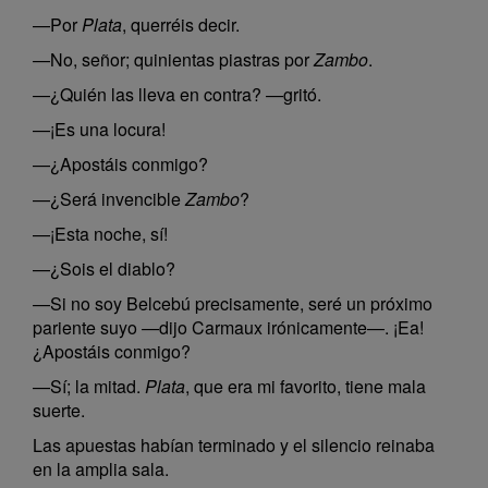
—Por
Plata
, querréis decir.
—No, señor; quinientas piastras por
Zambo
.
—¿Quién las lleva en contra? —gritó.
—¡Es una locura!
—¿Apostáis conmigo?
—¿Será invencible
Zambo
?
—¡Esta noche, sí!
—¿Sois el diablo?
—Si no soy Belcebú precisamente, seré un próximo
pariente suyo —dijo Carmaux irónicamente—. ¡Ea!
¿Apostáis conmigo?
—Sí; la mitad.
Plata
, que era mi favorito, tiene mala
suerte.
Las apuestas habían terminado y el silencio reinaba
en la amplia sala.