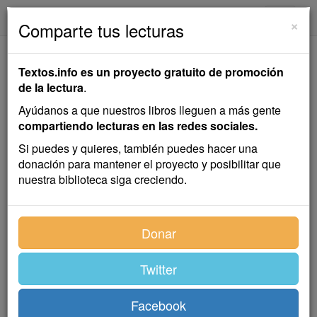
textos.info
Navega
×
Comparte tus lecturas
Yolanda, la Hija del
Textos.info es un proyecto gratuito de promoción
Corsario Negro
de la lectura
.
Ayúdanos a que nuestros libros lleguen a más gente
Emilio Salgari
compartiendo lecturas en las redes sociales.
Si puedes y quieres, también puedes hacer una
donación para mantener el proyecto y posibilitar que
Novela
nuestra biblioteca siga creciendo.
Índice
Donar
Twitter
Facebook
CAPÍTULO I. LA TABERNA