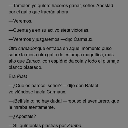
—También yo quiero haceros ganar, señor. Apostad
por el gallo que traerán ahora.
—Veremos.
—Cuenta ya en su activo siete victorias.
—Veremos y juzgaremos —dijo Carmaux.
Otro
careador
que entraba en aquel momento puso
sobre la mesa otro gallo de estampa magnífica, más
alto que
Zambo
, con espléndida cola y todo el plumaje
blanco plateado.
Era
Plata
.
—¿Qué os parece, señor? —dijo don Rafael
volviéndose hacia Carmaux.
—¡Bellísimo; no hay duda! —repuso el aventurero, que
le miraba atentamente.
—¿Apostáis?
—Sí; quinientas piastras por
Zambo
.