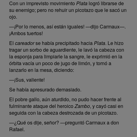
Con un imprevisto movimiento
Plata
logró librarse de
su enemigo; pero no rehuir un picotazo que le sacó un
ojo.
—¡Por lo menos, así están iguales! —dijo Carmaux—.
¡Ambos tuertos!
El
careador
se había precipitado hacia
Plata
. Le hizo
tragar un sorbo de aguardiente, le lavó la cabeza con
la esponja para limpiarle la sangre, le exprimió en la
órbita vacía un poco de jugo de limón, y tornó a
lanzarlo en la mesa, diciendo:
—¡Sus, valiente!
Se había apresurado demasiado.
El pobre gallo, aún aturdido, no pudo hacer frente al
fulminante ataque del heroico
Zambo
, y cayó casi en
seguida con la cabeza destrozada de un picotazo.
—¿Qué os dije, señor? —preguntó Carmaux a don
Rafael.