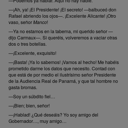
—Podemos ya hablar. Aquí no hay nadie.
—¡Ah, ya! ¡El Presidente! ¡El secreto! —balbuceó don
Rafael abriendo los ojos—. ¡Excelente Alicante! ¡Otro
vaso, señor
Manco
!
—Ya no estamos en la taberna, mi querido señor —
dijo Carmaux—. Si queréis, volveremos a vaciar otras
dos o tres botellas.
—¡Excelente, exquisito!
—¡Basta! ¡Ya lo sabemos! ¡Vamos al hecho! Me habéis
prometido darme los datos que necesito. Contad con
que está de por medio el ilustrísimo señor Presidente
de la Audiencia Real de Panamá, y que tal hombre no
gasta bromas.
—Soy un súbdito fiel…
—¡Bien; bien, señor!
—¡Hablad! ¿Qué deseáis? Yo soy amigo del
Gobernador…, muy amigo…