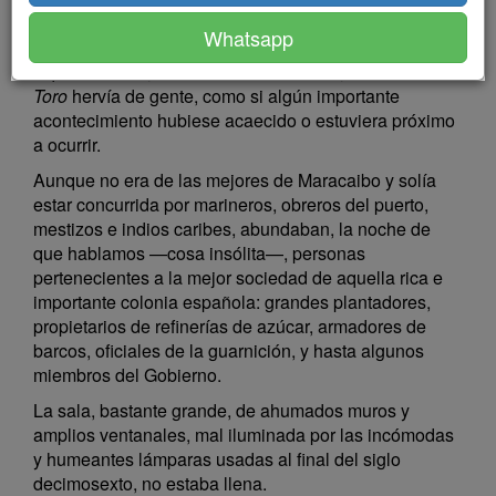
DEL TORO
Whatsapp
Aquella noche, contra lo acostumbrado, la taberna del
Toro
hervía de gente, como si algún importante
acontecimiento hubiese acaecido o estuviera próximo
a ocurrir.
Aunque no era de las mejores de Maracaibo y solía
estar concurrida por marineros, obreros del puerto,
mestizos e indios caribes, abundaban, la noche de
que hablamos —cosa insólita—, personas
pertenecientes a la mejor sociedad de aquella rica e
importante colonia española: grandes plantadores,
propietarios de refinerías de azúcar, armadores de
barcos, oficiales de la guarnición, y hasta algunos
miembros del Gobierno.
La sala, bastante grande, de ahumados muros y
amplios ventanales, mal iluminada por las incómodas
y humeantes lámparas usadas al final del siglo
decimosexto, no estaba llena.