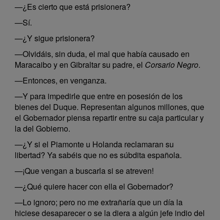
—¿Es cierto que está prisionera?
—Sí.
—¿Y sigue prisionera?
—Olvidáis, sin duda, el mal que había causado en
Maracaibo y en Gibraltar su padre, el
Corsario Negro
.
—Entonces, en venganza.
—Y para impedirle que entre en posesión de los
bienes del Duque. Representan algunos millones, que
el Gobernador piensa repartir entre su caja particular y
la del Gobierno.
—¿Y si el Piamonte u Holanda reclamaran su
libertad? Ya sabéis que no es súbdita española.
—¡Que vengan a buscarla si se atreven!
—¿Qué quiere hacer con ella el Gobernador?
—Lo ignoro; pero no me extrañaría que un día la
hiciese desaparecer o se la diera a algún jefe indio del