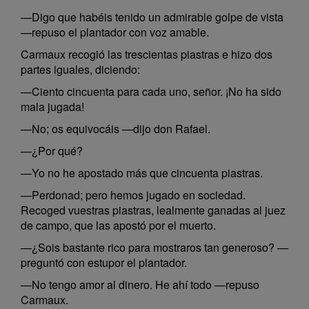
—Digo que habéis tenido un admirable golpe de vista
—repuso el plantador con voz amable.
Carmaux recogió las trescientas piastras e hizo dos
partes iguales, diciendo:
—Ciento cincuenta para cada uno, señor. ¡No ha sido
mala jugada!
—No; os equivocáis —dijo don Rafael.
—¿Por qué?
—Yo no he apostado más que cincuenta piastras.
—Perdonad; pero hemos jugado en sociedad.
Recoged vuestras piastras, lealmente ganadas al juez
de campo, que las apostó por el muerto.
—¿Sois bastante rico para mostraros tan generoso? —
preguntó con estupor el plantador.
—No tengo amor al dinero. He ahí todo —repuso
Carmaux.