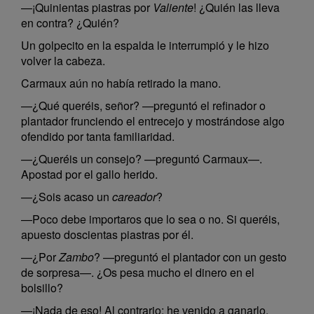
—¡Quinientas piastras por
Valiente
! ¿Quién las lleva
en contra? ¿Quién?
Un golpecito en la espalda le interrumpió y le hizo
volver la cabeza.
Carmaux aún no había retirado la mano.
—¿Qué queréis, señor? —preguntó el refinador o
plantador frunciendo el entrecejo y mostrándose algo
ofendido por tanta familiaridad.
—¿Queréis un consejo? —preguntó Carmaux—.
Apostad por el gallo herido.
—¿Sois acaso un
careador
?
—Poco debe importaros que lo sea o no. Si queréis,
apuesto doscientas piastras por él.
—¿Por
Zambo
? —preguntó el plantador con un gesto
de sorpresa—. ¿Os pesa mucho el dinero en el
bolsillo?
—¡Nada de eso! Al contrario; he venido a ganarlo.