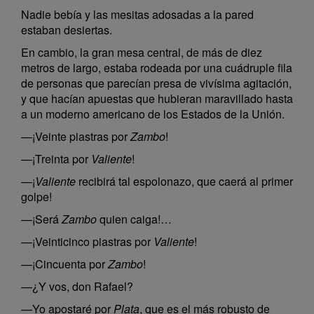
Nadie bebía y las mesitas adosadas a la pared
estaban desiertas.
En cambio, la gran mesa central, de más de diez
metros de largo, estaba rodeada por una cuádruple fila
de personas que parecían presa de vivísima agitación,
y que hacían apuestas que hubieran maravillado hasta
a un moderno americano de los Estados de la Unión.
—¡Veinte piastras por
Zambo
!
—¡Treinta por
Valiente
!
—¡
Valiente
recibirá tal espolonazo, que caerá al primer
golpe!
—¡Será
Zambo
quien caiga!…
—¡Veinticinco piastras por
Valiente
!
—¡Cincuenta por
Zambo
!
—¿Y vos, don Rafael?
—Yo apostaré por
Plata
, que es el más robusto de