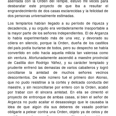
asentada con la Orden del Temple, estuvo mil veces para
desbaratar este proyecto de que iba a resultar el
engrandecimiento de dos casas esclarecidas y la felicidad de
dos personas universalmente estimadas.
Los templarios habían llegado a su período de riqueza y
decadencia, y su orgullo era verdaderamente insoportable a
la mayor parte de los señores independientes. El de Arganza
lo había experimentado más de una vez, y devorado su
cólera en silencio, porque la Orden, dueña de los castillos
del país podía burlarse de todos, pero su despecho se había
convertido en odio hacia aquella milicia tan valerosa como
sin ventura. Afortunadamente ascendió a maestre provincial
de Castilla don Rodrigo Yáñez, y su carácter templado y
prudente enfrenó las demasías de varios caballeros y logró
conciliarse la amistad de muchos señores vecinos
descontentos. De este número fué el primero don Alonso,
que no pudo resistirse a la cortés y delicada conducta del
maestre, y sin reconciliarse por entero con la Orden, acabó
por trabar con él sincera amistad. En ella se cimentó el
proyecto de entronque de ambas casas, si bien el señor de
Arganza no pudo acallar el desasosiego que le causaba la
idea de que algún día sus deberes de vasallo podrían
obligarle a pelear contra una Orden, objeto ya de celos y de