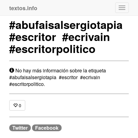
textos.info
Navega
#abufaisalsergiotapia
#escritor #ecrivain
#escritorpolitico
No hay más información sobre la etiqueta
#abufaisalsergiotapia #escritor #ecrivain
#escritorpolitico.
0
Twitter
Facebook