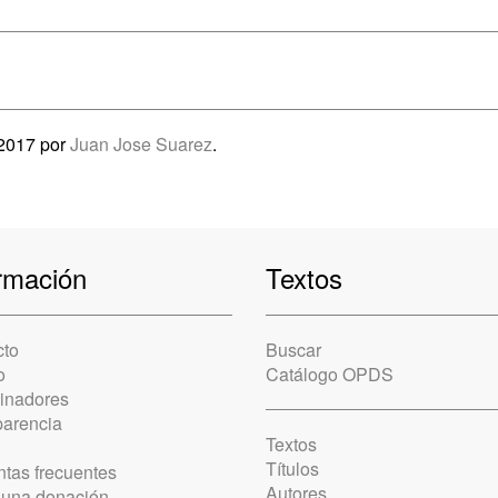
 2017 por
Juan Jose Suarez
.
rmación
Textos
cto
Buscar
o
Catálogo OPDS
cinadores
parencia
Textos
Títulos
tas frecuentes
Autores
 una donación