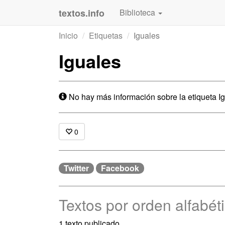
textos.info
Biblioteca
Inicio
Etiquetas
Iguales
Iguales
No hay más información sobre la etiqueta Ig
0
Twitter
Facebook
Textos por orden alfabét
1 texto publicado.