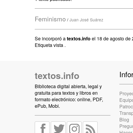
Feminismo
/
Juan José Suárez
Se incorporó a
textos.info
el 18 de agosto de
Etiqueta vista
.
textos.info
Info
Biblioteca digital abierta, legal y
gratuita para textos y libros en
Proye
formato electrónico: online, PDF,
Equip
ePub, Mobi.
Patro
Trans
Blog
Pregun
Hacer