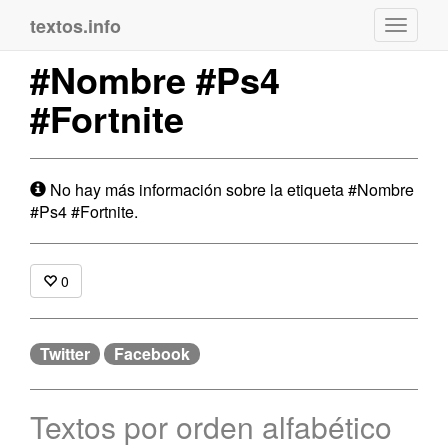
textos.info
Navega
#Nombre #Ps4
#Fortnite
No hay más información sobre la etiqueta #Nombre
#Ps4 #Fortnite.
0
Twitter
Facebook
Textos por orden alfabético