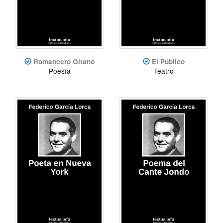
Romancero Gitano
El Público
Poesía
Teatro