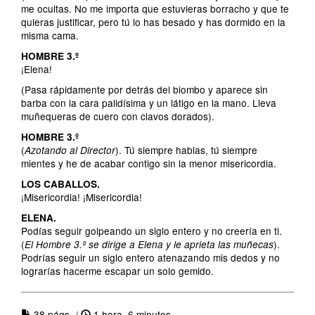
me ocultas. No me importa que estuvieras borracho y que te
quieras justificar, pero tú lo has besado y has dormido en la
misma cama.
HOMBRE 3.º
¡Elena!
(Pasa rápidamente por detrás del biombo y aparece sin
barba con la cara palidísima y un látigo en la mano. Lleva
muñequeras de cuero con clavos dorados).
HOMBRE 3.º
(
). Tú siempre hablas, tú siempre
Azotando al Director
mientes y he de acabar contigo sin la menor misericordia.
LOS CABALLOS.
¡Misericordia! ¡Misericordia!
ELENA.
Podías seguir golpeando un siglo entero y no creería en ti.
(
).
El Hombre 3.º se dirige a Elena y le aprieta las muñecas
Podrías seguir un siglo entero atenazando mis dedos y no
lograrías hacerme escapar un solo gemido.
38 págs. /
1 hora, 6 minutos.