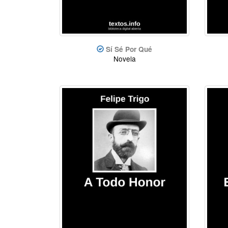
Sí Sé Por Qué
Novela