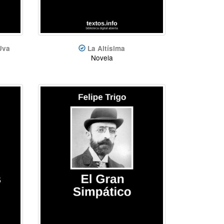
Uva
La Altísima
Novela