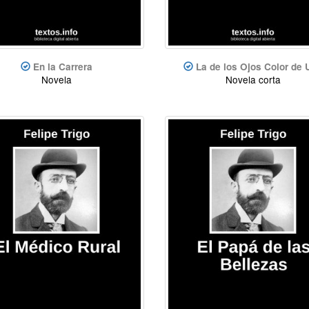
En la Carrera
La de los Ojos Color de 
Novela
Novela corta