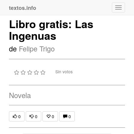
textos.info
Navega
Libro gratis: Las
Ingenuas
de
Felipe Trigo
Sin votos
Novela
0
0
0
0