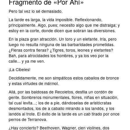
Fragmento de «Por Ahí»
Pero tal vez lo sé demasiado.
La tarde es larga, la vida imposible. Reflexionando,
principalmente. Algo, pues; necesito algo que me distraiga; y
estoy en la corte, donde dicen que sobran las diversiones.
En la plaza gran atracción. Un toro y un elefante. Iría, pero
luego no resulta ninguna de las barbaridades prometidas.
¿Fieras contra fieras? ¿Tigres, toros, leones y elefantes?
Bah, para atrocidades los hombres, y ya los veo por la
calle... y ya me ven.
¡La Cibeles!
Decididamente, me son simpáticos estos caballos de bronce
y estas virtudes de mármol.
Allá, por las baldosas de Recoletos, desfila un cordón de
gente. Sombreros monumentales, flores, niñas en situación,
tal cual levita...; los de a pie, dándoselas de aristócratas
desmontados, los de a caballo mirando a los landós, y los
landós al trote. El éxito de la tarde es un
tirado por once
cab
perros de Terranova.
¿Hay concierto? Beethoven, Wagner, cien violines, dos