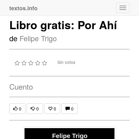
textos.info
Navega
Libro gratis: Por Ahí
de
Felipe Trigo
Sin votos
Cuento
0
0
0
0