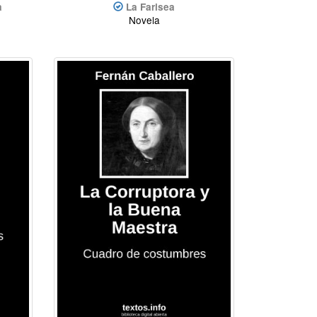
a
La Farisea
Novela