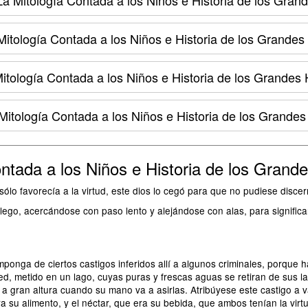
a Mitología Contada a los Niños e Historia de los Gran
itología Contada a los Niños e Historia de los Grande
tología Contada a los Niños e Historia de los Grandes
itología Contada a los Niños e Historia de los Grande
ntada a los Niños e Historia de los Grand
ólo favorecía a la virtud, este dios lo cegó para que no pudiese discernir
lego, acercándose con paso lento y alejándose con alas, para signific
nga de ciertos castigos inferidos allí a algunos criminales, porque ha
, metido en un lago, cuyas puras y frescas aguas se retiran de sus la
a gran altura cuando su mano va a asirlas. Atribúyese este castigo a 
 su alimento, y el néctar, que era su bebida, que ambos tenían la virtu