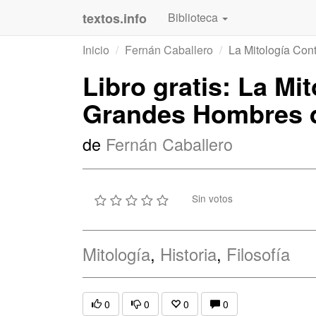
textos.info
Biblioteca
Inicio
Fernán Caballero
La Mitología Con
Libro gratis: La Mi
Grandes Hombres d
de
Fernán Caballero
Sin votos
Mitología
,
Historia
,
Filosofía
0
0
0
0